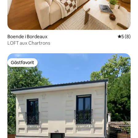
Boende i Bordeaux
5 av 5 i 
5 (8)
LOFT aux Chartrons
Gästfavorit
Gästfavorit