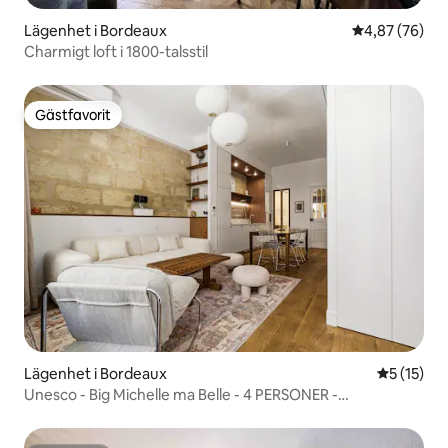
Lägenhet i Bordeaux
4,87 av 5 i g
4,87 (76)
Charmigt loft i 1800-talsstil
Gästfavorit
Gästfavorit
Lägenhet i Bordeaux
5 av 5 i g
5 (15)
Unesco - Big Michelle ma Belle - 4 PERSONER -
Luftkonditionering