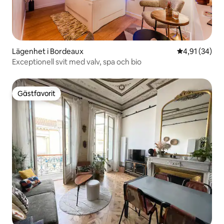
Lägenhet i Bordeaux
4,91 av 5 i g
4,91 (34)
Exceptionell svit med valv, spa och bio
Gästfavorit
Gästfavorit