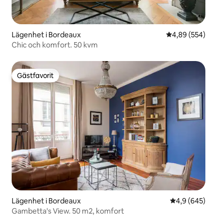
Lägenhet i Bordeaux
4,89 av 5 i ge
4,89 (554)
Chic och komfort. 50 kvm
Gästfavorit
Gästfavorit
Lägenhet i Bordeaux
4,9 av 5 i ge
4,9 (645)
Gambetta's View. 50 m2, komfort