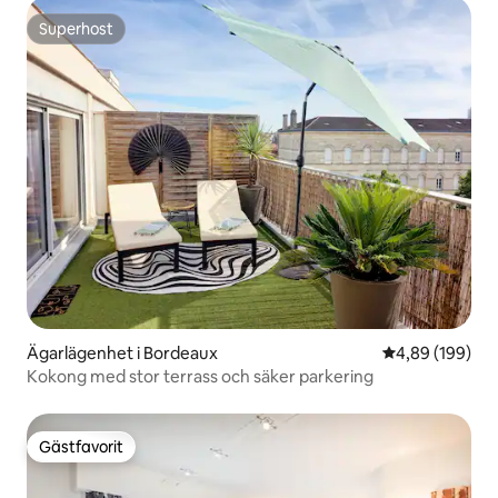
Superhost
Superhost
Ägarlägenhet i Bordeaux
4,89 av 5 i ge
4,89 (199)
Kokong med stor terrass och säker parkering
Gästfavorit
Gästfavorit