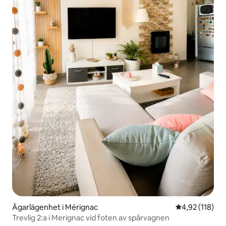
Ägarlägenhet i Mérignac
4,92 av 5 i ge
4,92 (118)
Trevlig 2:a i Merignac vid foten av spårvagnen