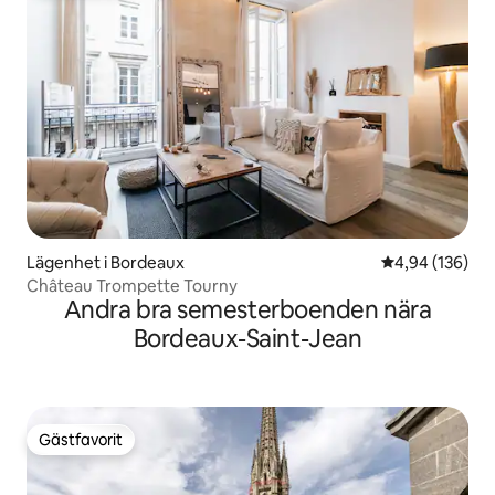
Lägenhet i Bordeaux
4,94 av 5 i ge
4,94 (136)
Château Trompette Tourny
Andra bra semesterboenden nära
Bordeaux-Saint-Jean
Gästfavorit
Gästfavorit