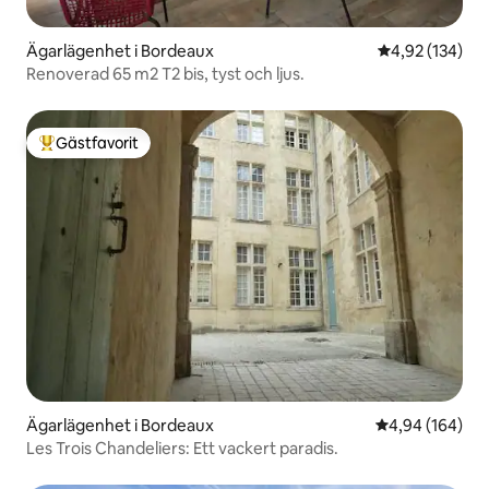
Ägarlägenhet i Bordeaux
4,92 av 5 i ge
4,92 (134)
Renoverad 65 m2 T2 bis, tyst och ljus.
Gästfavorit
Populär gästfavorit
Ägarlägenhet i Bordeaux
4,94 av 5 i ge
4,94 (164)
Les Trois Chandeliers: Ett vackert paradis.