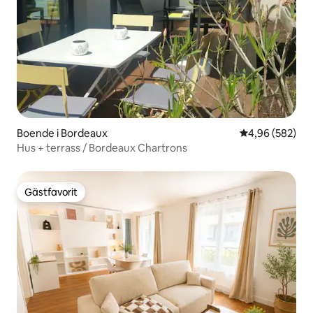
Boende i Bordeaux
4,96 av 5 i ge
4,96 (582)
Hus + terrass / Bordeaux Chartrons
Gästfavorit
Gästfavorit