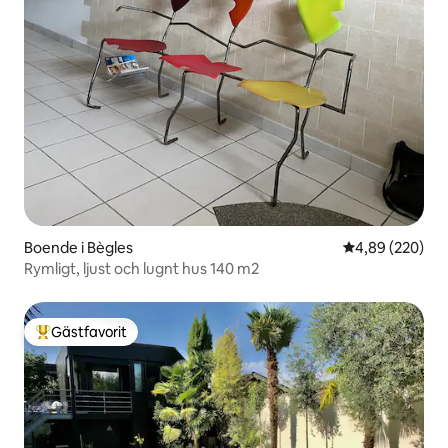
Boende i Bègles
4,89 av 5 i ge
4,89 (220)
Rymligt, ljust och lugnt hus 140 m2
Gästfavorit
Populär gästfavorit