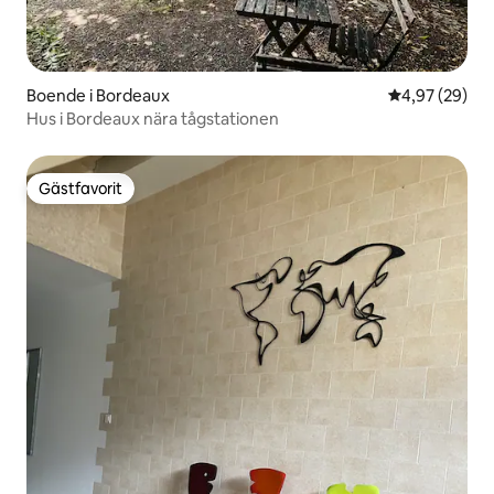
Boende i Bordeaux
4,97 av 5 i g
4,97 (29)
Hus i Bordeaux nära tågstationen
Gästfavorit
Gästfavorit