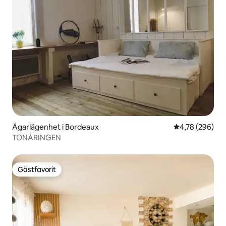
Ägarlägenhet i Bordeaux
4,78 av 5 i ge
4,78 (296)
TONÅRINGEN
Gästfavorit
Gästfavorit