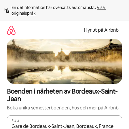
Hoppa
En del information har översatts automatiskt. 
Visa 
till
originalspråk
innehåll
Hyr ut på Airbnb
Boenden i närheten av Bordeaux-Saint-
Jean
Boka unika semesterboenden, hus och mer på Airbnb
Plats
När resultaten är tillgängliga kan du navigera med upp- och ned