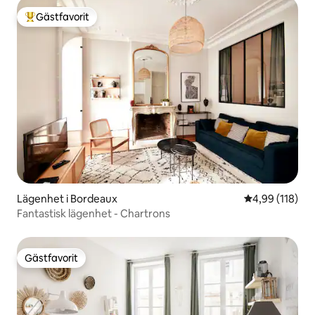
Gästfavorit
Populär gästfavorit
Lägenhet i Bordeaux
4,99 av 5 i ge
4,99 (118)
Fantastisk lägenhet - Chartrons
Gästfavorit
Gästfavorit