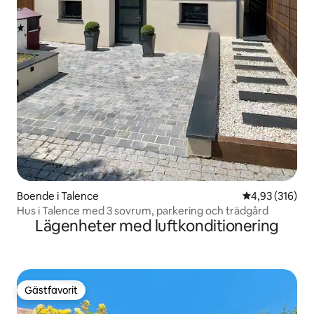
Boende i Talence
4,93 av 5 i ge
4,93 (316)
Hus i Talence med 3 sovrum, parkering och trädgård
Lägenheter med luftkonditionering
Gästfavorit
Gästfavorit