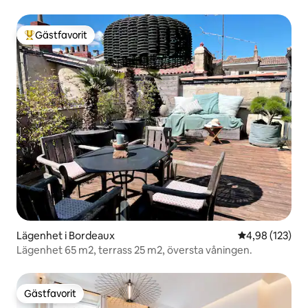
Gästfavorit
Populär gästfavorit
Lägenhet i Bordeaux
4,98 av 5 i ge
4,98 (123)
Lägenhet 65 m2, terrass 25 m2, översta våningen.
Gästfavorit
Gästfavorit