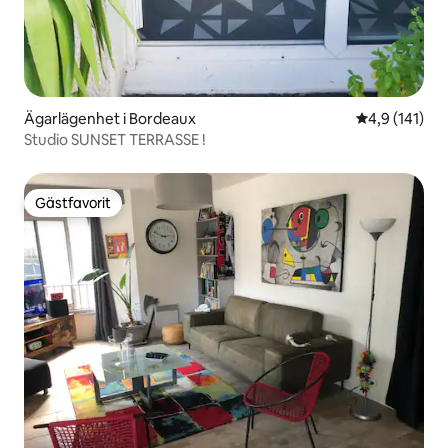
Ägarlägenhet i Bordeaux
4,9 av 5 i ge
4,9 (141)
Studio SUNSET TERRASSE !
Gästfavorit
Gästfavorit