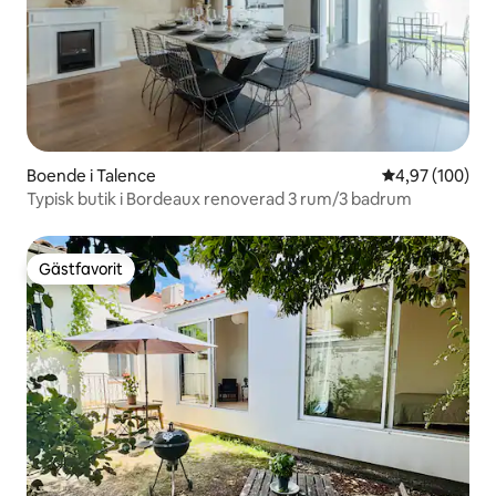
Boende i Talence
4,97 av 5 i ge
4,97 (100)
Typisk butik i Bordeaux renoverad 3 rum/3 badrum
Gästfavorit
Gästfavorit