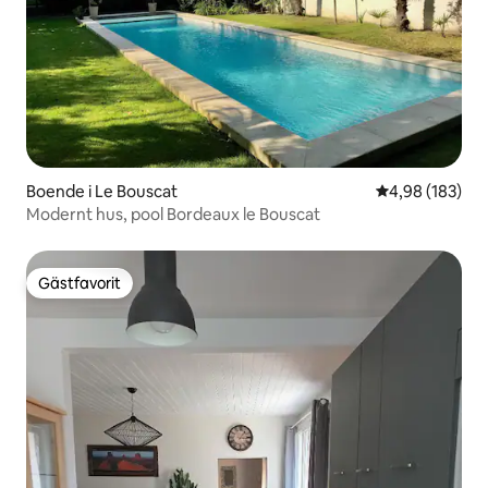
Boende i Le Bouscat
4,98 av 5 i ge
4,98 (183)
Modernt hus, pool Bordeaux le Bouscat
Gästfavorit
Gästfavorit