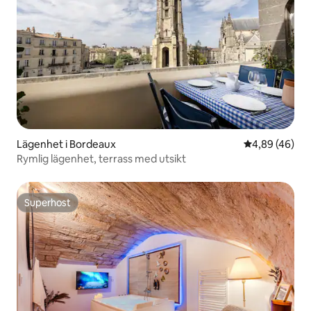
Lägenhet i Bordeaux
4,89 av 5 i g
4,89 (46)
Rymlig lägenhet, terrass med utsikt
Superhost
Superhost