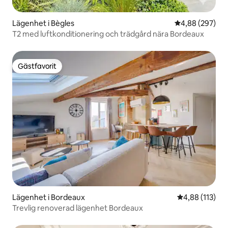
Lägenhet i Bègles
4,88 av 5 i ge
4,88 (297)
T2 med luftkonditionering och trädgård nära Bordeaux
Gästfavorit
Gästfavorit
Lägenhet i Bordeaux
4,88 av 5 i ge
4,88 (113)
Trevlig renoverad lägenhet Bordeaux