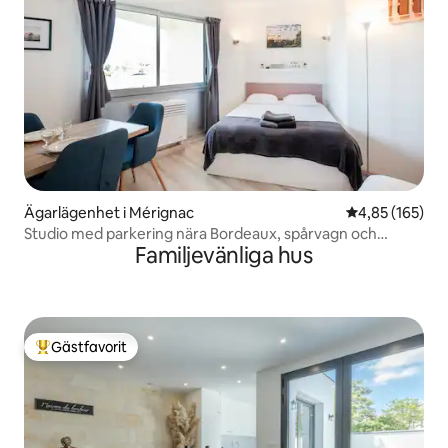
Ägarlägenhet i Mérignac
4,85 av 5 i ge
4,85 (165)
Studio med parkering nära Bordeaux, spårvagn och
Familjevänliga hus
butiker
Gästfavorit
Populär gästfavorit