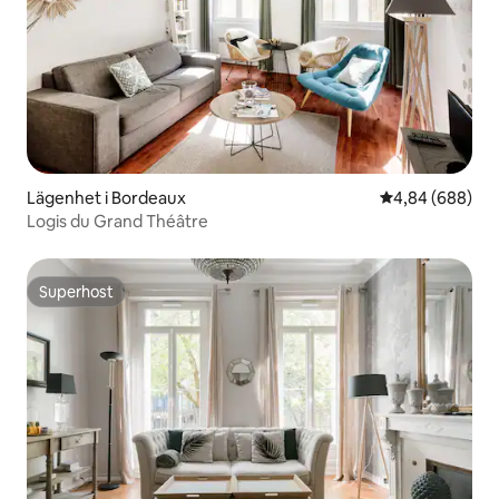
Lägenhet i Bordeaux
4,84 av 5 i ge
4,84 (688)
Logis du Grand Théâtre
Superhost
Superhost