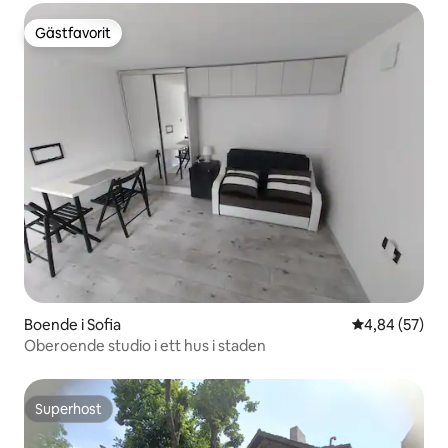
Gästfavorit
Gästfavorit
Boende i Sofia
4,84 av 5 i g
4,84 (57)
Oberoende studio i ett hus i staden
Superhost
Superhost