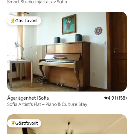
Smart Studio i hjärtat av Sofia
Gästfavorit
Populär gästfavorit
Ägarlägenhet i Sofia
4,91 av 5 i ge
4,91 (158)
Sofia Artist's Flat – Piano & Culture Stay
Gästfavorit
Populär gästfavorit