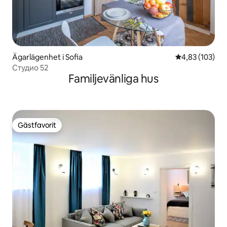
Ägarlägenhet i Sofia
4,83 av 5 i ge
4,83 (103)
Студио 52
Familjevänliga hus
Gästfavorit
Gästfavorit