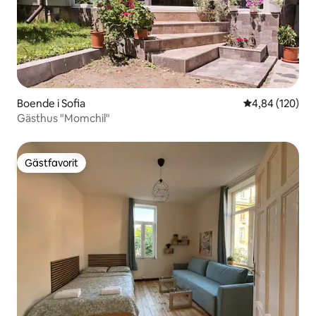
Boende i Sofia
4,84 av 5 i ge
4,84 (120)
Gästhus "Momchil"
Gästfavorit
Gästfavorit