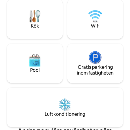
tunnelbana. Topp
parkeringsplats står till ditt exklusiva
arbetsyta och top
förfogande. Lätt självincheckning och
Perfekt för affärs- 
utcheckning för en problemfri vistelse.
erbjuder komfort, 
autentisk Sofia-vib
Kök
Wifi
Gratis parkering
Pool
inom fastigheten
Luftkonditionering