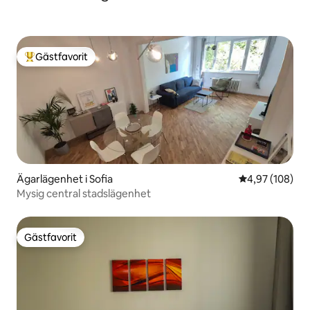
Gästfavorit
Populär gästfavorit
Ägarlägenhet i Sofia
4,97 av 5 i ge
4,97 (108)
Mysig central stadslägenhet
Gästfavorit
Gästfavorit