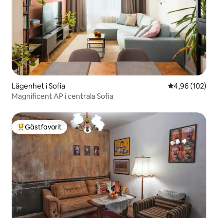
Lägenhet i Sofia
4,96 av 5 i ge
4,96 (102)
Magnificent AP i centrala Sofia
Gästfavorit
Populär gästfavorit