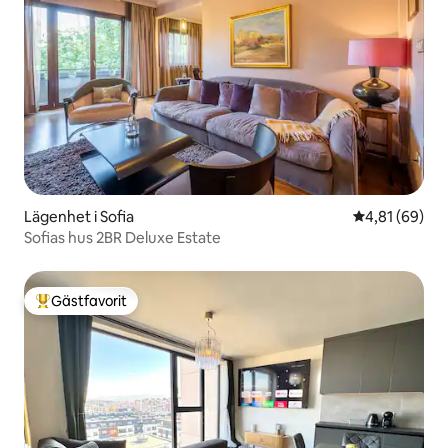
Lägenhet i Sofia
4,81 av 5 i g
4,81 (69)
Sofias hus 2BR Deluxe Estate
Gästfavorit
Populär gästfavorit