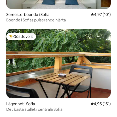
Semesterboende i Sofia
4,97 av 5 i ge
4,97 (101)
Boende i Sofias pulserande hjärta
Gästfavorit
Populär gästfavorit
Lägenhet i Sofia
4,96 av 5 i ge
4,96 (161)
Det bästa stället i centrala Sofia