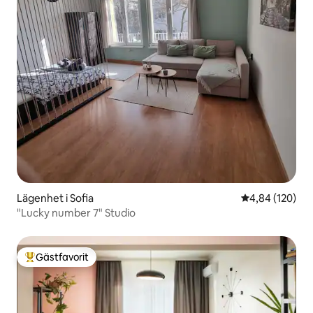
Lägenhet i Sofia
4,84 av 5 i ge
4,84 (120)
"Lucky number 7" Studio
Gästfavorit
Populär gästfavorit