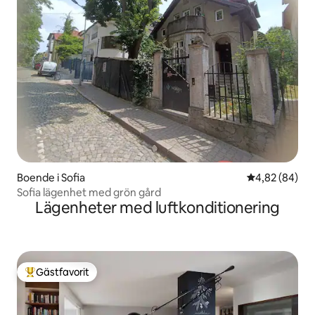
Boende i Sofia
4,82 av 5 i g
4,82 (84)
Sofia lägenhet med grön gård
Lägenheter med luftkonditionering
Gästfavorit
Populär gästfavorit