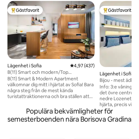
Gästfavorit
Gästfavorit
Populär gästfavorit
Populär gästfavor
Lägenhet i Sofia
4,97 av 5 i genomsnittligt bet
4,97 (437)
B(11) Smart och modern/Top
Lägenhet i Sofia
Central/Gratis parkering!
B(11) Smart & Modern Apartment
Bijou - mest ädla 
välkomnar dig mitt i hjärtat av Sofia! Bara
parkering
Info: 3:e våningen,
några steg från de mest kända
det övre centrum).
turistattraktionerna och bra ställen att
nedre Lozenets, S
vara på! Vi har personligen designat och
hjärta, precis vid 
implementerat varje detalj i denna
Populära bekvämligheter för
kort promenad lä
naturligt ljusa hörnsvit, så att du kan
Smirnenski Blvd led
semesterboenden nära Borisova Gradina
känna dig som hemma. Koppla av och
centrum. Tyst oc
njut av vår bekväma säng, lyxiga
omgivet av restau
bekvämligheter och bästa urvalet av
butiker. Flygplatse
kaffe och te. Säker underjordisk