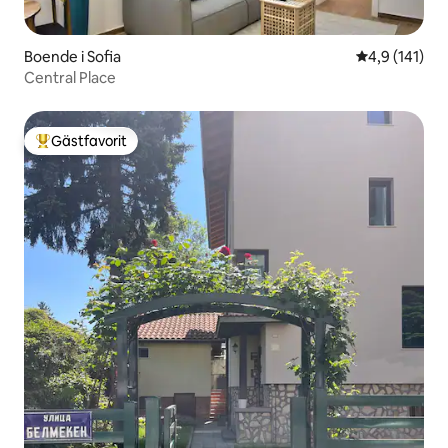
Boende i Sofia
4,9 av 5 i ge
4,9 (141)
Central Place
Gästfavorit
Populär gästfavorit