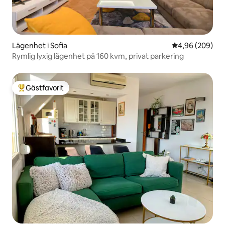
Lägenhet i Sofia
4,96 av 5 i ge
4,96 (209)
Rymlig lyxig lägenhet på 160 kvm, privat parkering
Gästfavorit
Populär gästfavorit