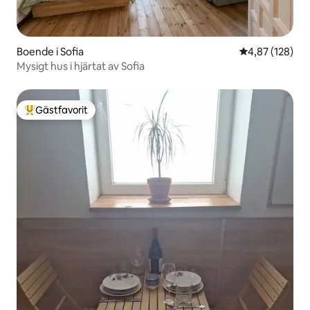
Boende i Sofia
4,87 av 5 i ge
4,87 (128)
Mysigt hus i hjärtat av Sofia
Gästfavorit
Populär gästfavorit