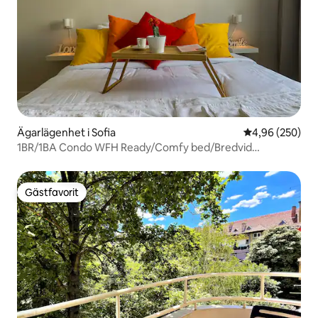
Ägarlägenhet i Sofia
4,96 av 5 i ge
4,96 (250)
1BR/1BA Condo WFH Ready/Comfy bed/Bredvid
tunnelbanan
Gästfavorit
Gästfavorit