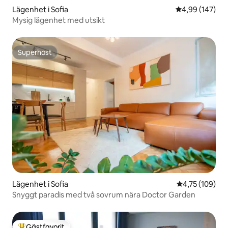
Lägenhet i Sofia
4,99 av 5 i ge
4,99 (147)
Mysig lägenhet med utsikt
Superhost
Superhost
Lägenhet i Sofia
4,75 av 5 i ge
4,75 (109)
Snyggt paradis med två sovrum nära Doctor Garden
Gästfavorit