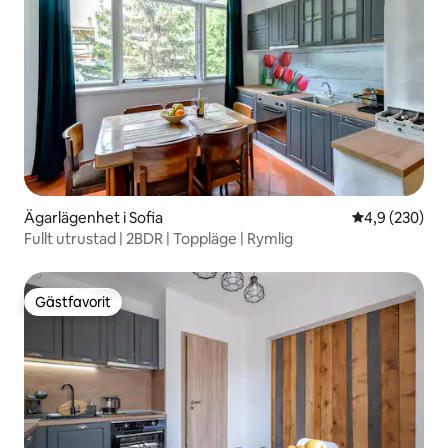
Ägarlägenhet i Sofia
4,9 av 5 i ge
4,9 (230)
Fullt utrustad | 2BDR | Toppläge | Rymlig
Gästfavorit
Gästfavorit