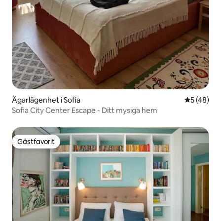
Ägarlägenhet i Sofia
5 av 5 i g
5 (48)
Sofia City Center Escape - Ditt mysiga hem
Gästfavorit
Gästfavorit