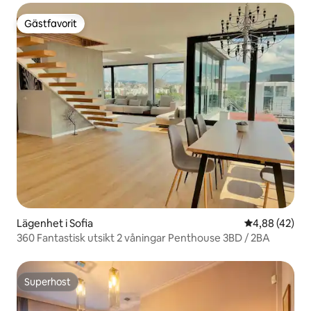
Gästfavorit
Gästfavorit
Lägenhet i Sofia
4,88 av 5 i g
4,88 (42)
360 Fantastisk utsikt 2 våningar Penthouse 3BD / 2BA
Superhost
Superhost