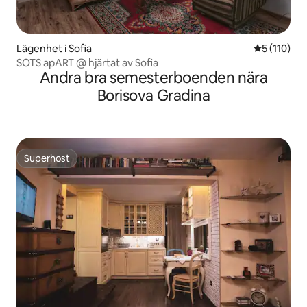
Lägenhet i Sofia
5 av 5 i ge
5 (110)
SOTS apART @ hjärtat av Sofia
Andra bra semesterboenden nära
Borisova Gradina
Superhost
Superhost