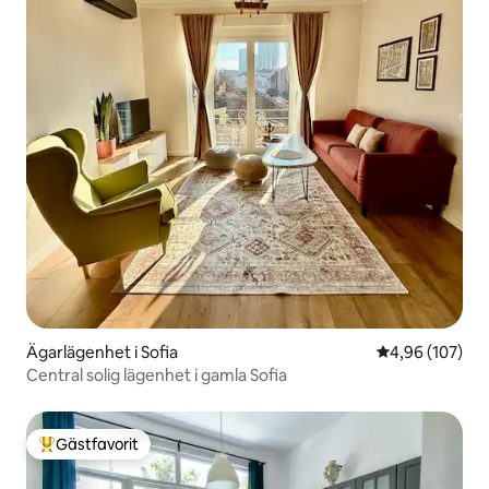
Ägarlägenhet i Sofia
4,96 av 5 i ge
4,96 (107)
Central solig lägenhet i gamla Sofia
Gästfavorit
Populär gästfavorit