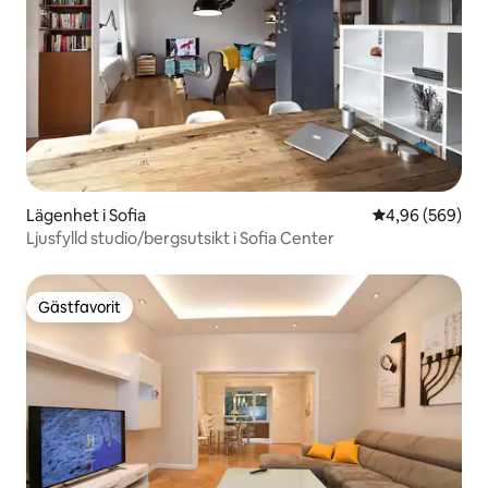
Lägenhet i Sofia
4,96 av 5 i ge
4,96 (569)
Ljusfylld studio/bergsutsikt i Sofia Center
Gästfavorit
Gästfavorit