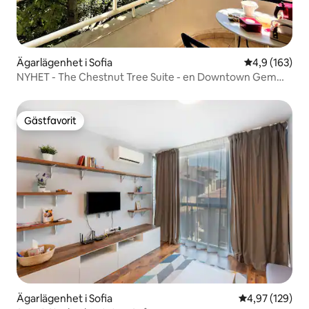
Ägarlägenhet i Sofia
4,9 av 5 i ge
4,9 (163)
NYHET - The Chestnut Tree Suite - en Downtown Gem
för 4
Gästfavorit
Gästfavorit
Ägarlägenhet i Sofia
4,97 av 5 i ge
4,97 (129)