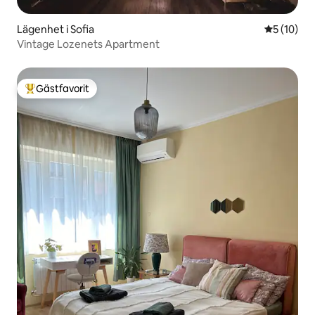
Lägenhet i Sofia
5 av 5 i g
5 (10)
Vintage Lozenets Apartment
Gästfavorit
Populär gästfavorit