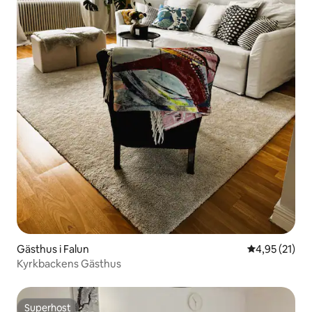
Gästhus i Falun
4,95 av 5 i g
4,95 (21)
Kyrkbackens Gästhus
Superhost