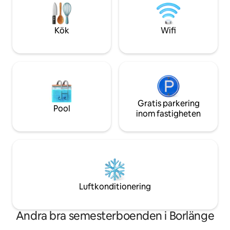
grannstaden Falun. Ifall ni behöver ladda
handdukar eller hy
bilen finns det möjligheter till det.
själv innan du check
städning.
Kök
Wifi
Gratis parkering
Pool
inom fastigheten
Luftkonditionering
Andra bra semesterboenden i Borlänge