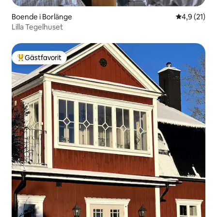
Boende i Borlänge
4,9 av 5 i g
4,9 (21)
Lilla Tegelhuset
Gästfavorit
Populär gästfavorit