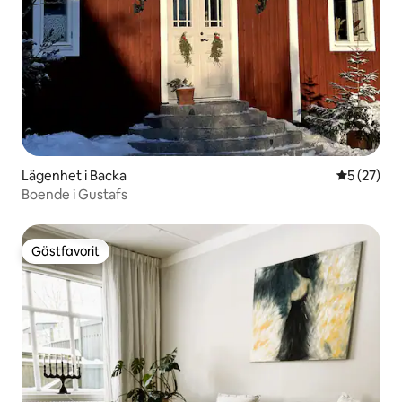
Lägenhet i Backa
5 av 5 i g
5 (27)
Boende i Gustafs
Gästfavorit
Gästfavorit