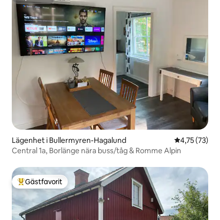
Superhost
Lägenhet i Bullermyren-Hagalund
4,75 av 5 i g
4,75 (73)
Central 1a, Borlänge nära buss/tåg & Romme Alpin
Gästfavorit
Populär gästfavorit