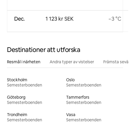
Dec.
1 123 kr SEK
−3 °C
Destinationer att utforska
Resmål i närheten
Andra typer av vistelser
Främsta sevär
Stockholm
Oslo
Semesterboenden
Semesterboenden
Göteborg
Tammerfors
Semesterboenden
Semesterboenden
Trondheim
Vasa
Semesterboenden
Semesterboenden