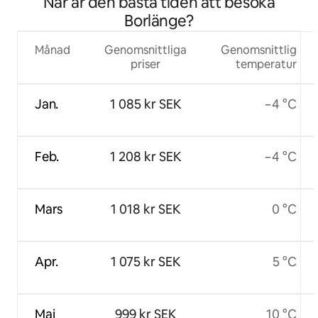
När är den bästa tiden att besöka
Borlänge?
Månad
Genomsnittliga
Genomsnittlig
priser
temperatur
Jan.
1 085 kr SEK
−4 °C
Feb.
1 208 kr SEK
−4 °C
Mars
1 018 kr SEK
0 °C
Apr.
1 075 kr SEK
5 °C
Maj
999 kr SEK
10 °C