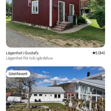
Lägenhet i Gustafs
5 av 5 i g
5 (84)
Lägenhet för två i gårdshus
Gästfavorit
Gästfavorit