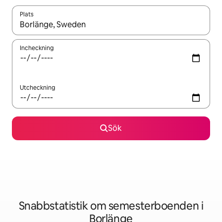
Plats
När resultaten är tillgängliga kan du navigera med upp- och ned
Incheckning
Utcheckning
Sök
Snabbstatistik om semesterboenden i
Borlänge