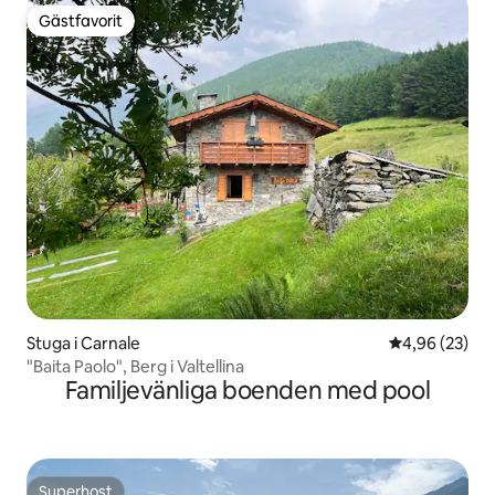
Gästfavorit
Gästfavorit
Stuga i Carnale
4,96 av 5 i g
4,96 (23)
"Baita Paolo", Berg i Valtellina
Familjevänliga boenden med pool
Superhost