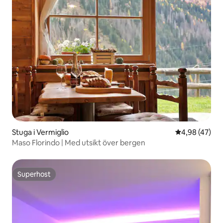
Stuga i Vermiglio
4,98 av 5 i g
4,98 (47)
Maso Florindo | Med utsikt över bergen
Superhost
Superhost