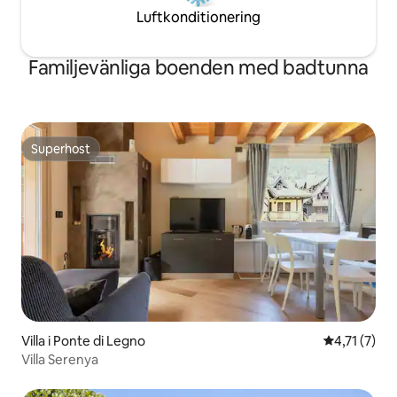
Luftkonditionering
Familjevänliga boenden med badtunna
Superhost
Superhost
Villa i Ponte di Legno
4,71 av 5 i
4,71 (7)
Villa Serenya