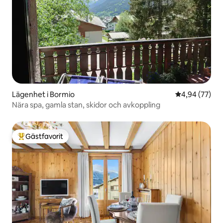
Lägenhet i Bormio
4,94 av 5 i g
4,94 (77)
Nära spa, gamla stan, skidor och avkoppling
Gästfavorit
Populär gästfavorit