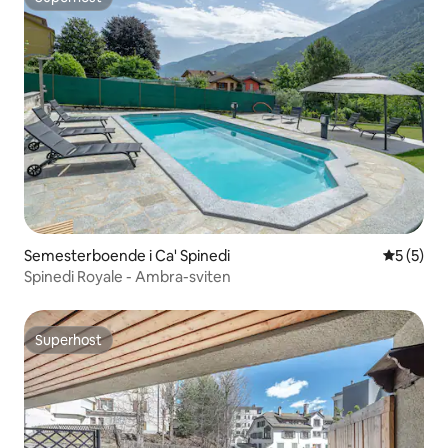
Superhost
Semesterboende i Ca' Spinedi
5 av 5 i 
5 (5)
Spinedi Royale - Ambra-sviten
Superhost
Superhost