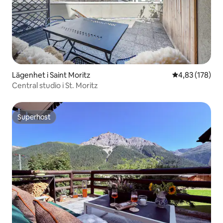
Lägenhet i Saint Moritz
4,83 av 5 i ge
4,83 (178)
Central studio i St. Moritz
Superhost
Superhost