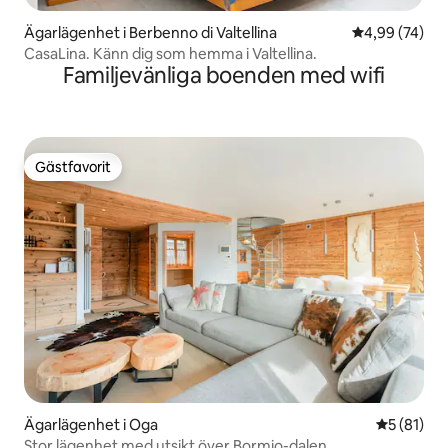
Ägarlägenhet i Berbenno di Valtellina
4,99 av 5 i g
4,99 (74)
CasaLina. Känn dig som hemma i Valtellina.
Familjevänliga boenden med wifi
Gästfavorit
Gästfavorit
Ägarlägenhet i Oga
5 av 5 i g
5 (81)
Stor lägenhet med utsikt över Bormio-dalen