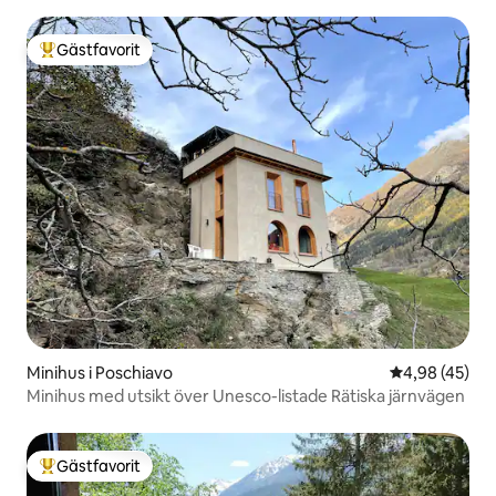
Gästfavorit
Populär gästfavorit
Minihus i Poschiavo
4,98 av 5 i g
4,98 (45)
Minihus med utsikt över Unesco-listade Rätiska järnvägen
Gästfavorit
Populär gästfavorit