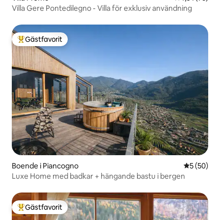
Villa Gere Pontedilegno - Villa för exklusiv användning
Gästfavorit
Populär gästfavorit
Boende i Piancogno
5 av 5 i g
5 (50)
Luxe Home med badkar + hängande bastu i bergen
Gästfavorit
Populär gästfavorit