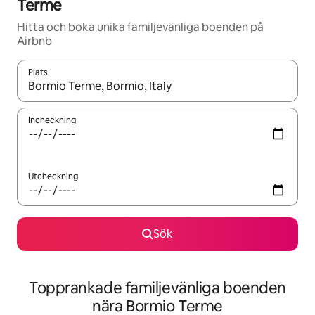
Terme
Hitta och boka unika familjevänliga boenden på
Airbnb
Plats
När resultaten är tillgängliga kan du navigera med upp- och ned
Incheckning
Utcheckning
Sök
Topprankade familjevänliga boenden
nära Bormio Terme