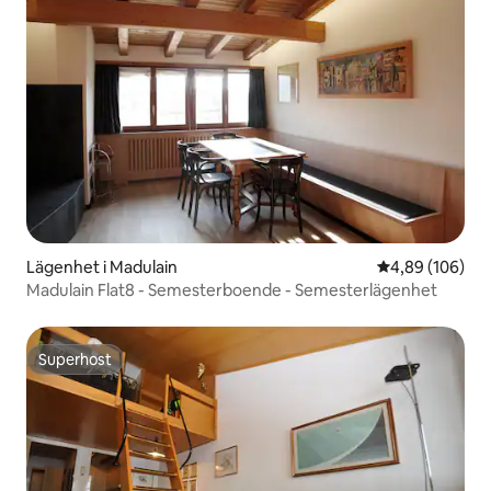
Lägenhet i Madulain
4,89 av 5 i ge
4,89 (106)
Madulain Flat8 - Semesterboende - Semesterlägenhet
Superhost
Superhost