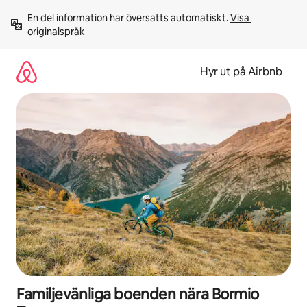
Hoppa
En del information har översatts automatiskt. 
Visa 
till
originalspråk
innehåll
Hyr ut på Airbnb
Familjevänliga boenden nära Bormio