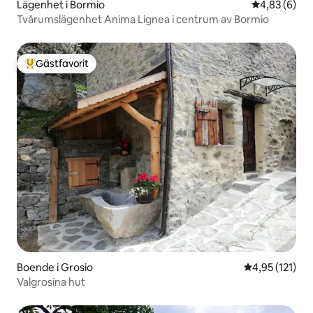
Lägenhet i Bormio
4,83 av 5 i 
4,83 (6)
Tvårumslägenhet Anima Lignea i centrum av Bormio
Gästfavorit
Populär gästfavorit
Boende i Grosio
4,95 av 5 i ge
4,95 (121)
Valgrosina hut