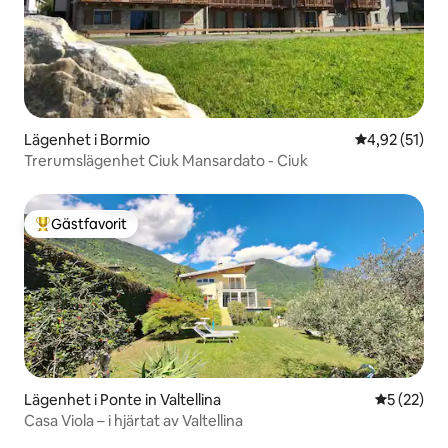
Lägenhet i Bormio
4,92 av 5 i g
4,92 (51)
Trerumslägenhet Ciuk Mansardato - Ciuk
Gästfavorit
Populär gästfavorit
Lägenhet i Ponte in Valtellina
5 av 5 i g
5 (22)
Casa Viola – i hjärtat av Valtellina