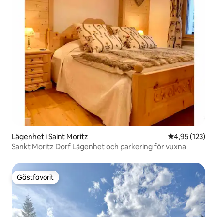
Lägenhet i Saint Moritz
4,95 av 5 i ge
4,95 (123)
Sankt Moritz Dorf Lägenhet och parkering för vuxna
Gästfavorit
Gästfavorit