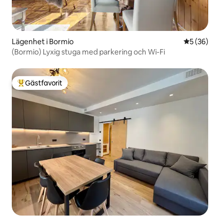
Lägenhet i Bormio
5 av 5 i g
5 (36)
(Bormio) Lyxig stuga med parkering och Wi-Fi
Gästfavorit
Populär gästfavorit