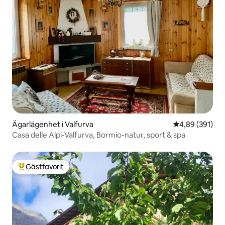
Ägarlägenhet i Valfurva
4,89 av 5 i ge
4,89 (391)
Casa delle Alpi-Valfurva, Bormio-natur, sport & spa
Gästfavorit
Populär gästfavorit