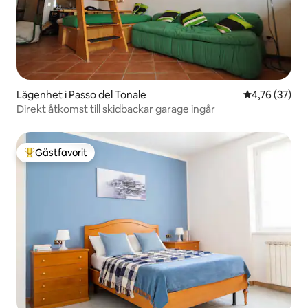
Lägenhet i Passo del Tonale
4,76 av 5 i g
4,76 (37)
Direkt åtkomst till skidbackar garage ingår
Gästfavorit
Populär gästfavorit