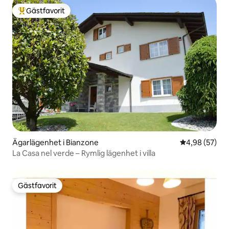
Gästfavorit
Populär gästfavorit
Ägarlägenhet i Bianzone
4,98 av 5 i g
4,98 (57)
La Casa nel verde – Rymlig lägenhet i villa
Gästfavorit
Gästfavorit