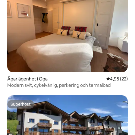
Ägarlägenhet i Oga
4,95 av 5 i g
4,95 (22)
Modern svit, cykelvänlig, parkering och termalbad
Superhost
Superhost