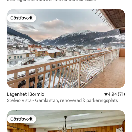
Gästfavorit
Gästfavorit
Lägenhet i Bormio
4,94 av 5 i g
4,94 (71)
Stelvio Vista - Gamla stan, renoverad & parkeringsplats
Gästfavorit
Gästfavorit