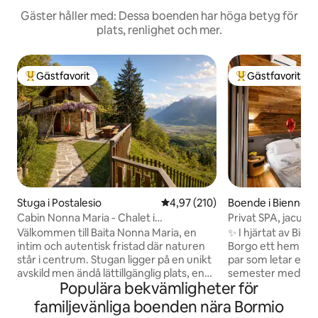
Gäster håller med: Dessa boenden har höga betyg för
plats, renlighet och mer.
Gästfavorit
Gästfavorit
Populär gästfavorit
Populär gästfavor
Stuga i Postalesio
4,97 av 5 i genomsnittligt bet
4,97 (210)
Boende i Bienno
Cabin Nonna Maria - Chalet i
Privat SPA, jacuzzi
naturreservat
Alperna Luxury 
Välkommen till Baita Nonna Maria, en
✨ I hjärtat av Bien
intim och autentisk fristad där naturen
Borgo ett hem från
står i centrum. Stugan ligger på en unikt
par som letar efte
avskild men ändå lättillgänglig plats, en
semester med verkl
Populära bekvämligheter för
sällsynt balans som erbjuder fullständig
ved och design föl
avskildhet utan att kompromissa med
timmars privat SPA
familjevänliga boenden nära Bormio
komforten. Runt omkring finns inget
bastu och alpin utsikt. King-svit 