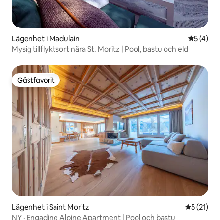
Lägenhet i Madulain
5 av 5 i 
5 (4)
Mysig tillflyktsort nära St. Moritz | Pool, bastu och eld
Gästfavorit
Gästfavorit
Lägenhet i Saint Moritz
5 av 5 i g
5 (21)
NY · Engadine Alpine Apartment | Pool och bastu