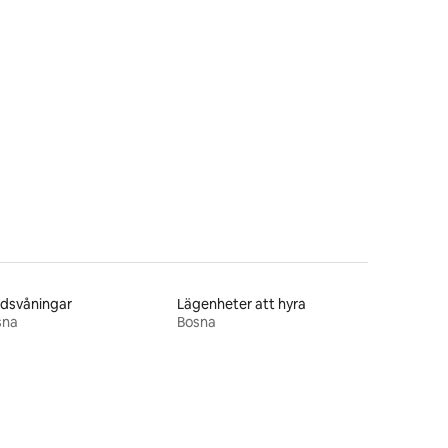
en
ndsvåningar
Lägenheter att hyra
sna
Bosna