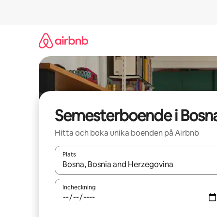
Hoppa
till
innehåll
Semesterboende i Bosn
Hitta och boka unika boenden på Airbnb
Plats
När resultaten är tillgängliga kan du navigera me
Incheckning