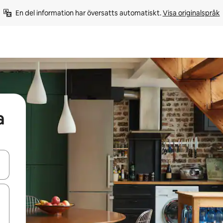
En del information har översatts automatiskt. 
Visa originalspråk
a
d upp- och nedåtpilarna eller utforska genom att trycka eller svepa.