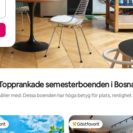
Topprankade semesterboenden i Bosn
åller med: Dessa boenden har höga betyg för plats, renlighet
rit
Gästfavorit
rit
Populär gästfavorit