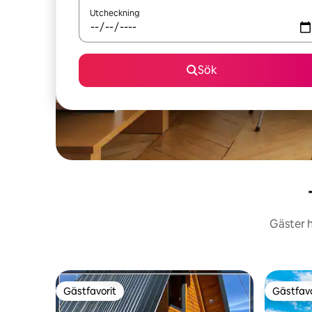
Utcheckning
Sök
Gäster h
Gästfavorit
Gästfavo
Gästfavorit
Gästfavo