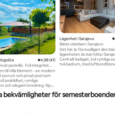
Lägenhet i Sarajevo
4
Bästa vistelsen i Sarajevo
Det här är förmodligen den bäs
lägenheten du kan hitta i Saraje
Centralt beläget, två rymliga 
 Vogošća
4,98 av 5 i genomsnittligt betyg, 41 omdöm
4,98 (41)
tligt betyg, 24 omdömen
två badrum, med luftkondition
vat poolvilla · Full integritet
TV i varje sovrum, stor soffa i
ård
 till Villa Element – en modern
vardagsrummet,
 4 sovrum och privat pool som
tvättmaskin/torktumlare, extr
ull avskildhet, rymliga
bäddsoffa i ett sovrum, fullt ut
m och elegant inredning. Njut
garderober i varje sovrum,
pfriskande dopp, koppla av på
a bekvämligheter för semesterboenden
fönsterpersienner och extra
lysta terrassen eller förbered
kvalitetsmadrasser, kuddar och
en lugn och privat miljö. Villa
Radiceva är en av de vackraste 
r utformad för gäster som
stadens centrum, omgiven av 
er komfort, lugn och ostörda
kaféer, restauranger, shoppin
, samtidigt som den är bekvämt