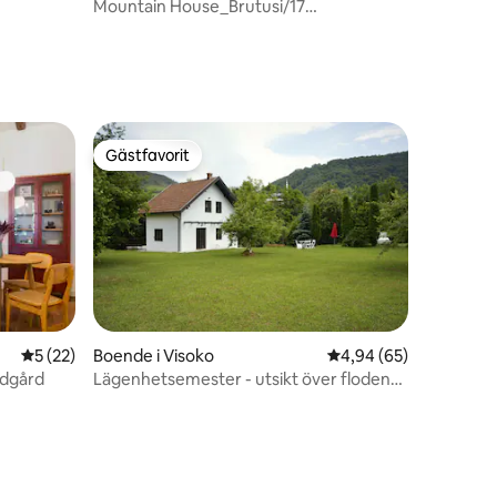
Mountain House_Brutusi/17
Bjelašnica/Trnovo Bosnien och
Hercegovina)
en
Gästfavorit
Gästfavorit
5 av 5 i genomsnittligt betyg, 22 omdömen
5 (22)
Boende i Visoko
4,94 av 5 i genomsnit
4,94 (65)
ädgård
Lägenhetsemester - utsikt över floden
bredvid Pyramid