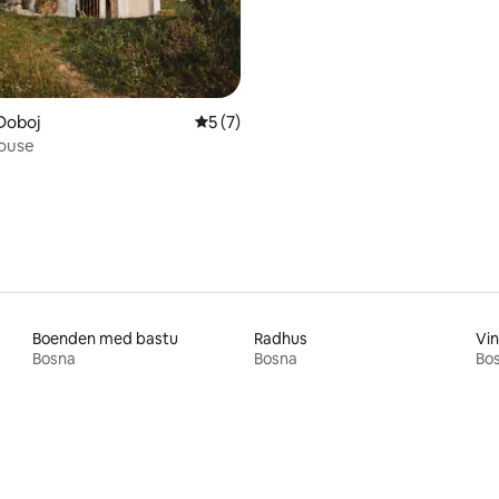
Doboj
5 av 5 i genomsnittligt betyg, 7 omdöm
5 (7)
House
Boenden med bastu
Radhus
Vi
Bosna
Bosna
Bo