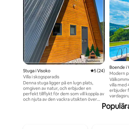
Boende i
Stuga i Visoko
5 av 5 i genomsnit
5 (24)
Modern pri
Villa i skogsparadis
och trädg
Välkommen
Denna stuga ligger på en lugn plats,
villa med
omgiven av natur, och erbjuder en
erbjuder f
perfekt tillflykt för dem som vill koppla av
vardagsru
och njuta av den vackra utsikten över
av ett up
Populär
Sunce-pyramiden och staden Visoko.
den solbe
Njut av promenader i naturen, eftersom
en grill i 
en trevlig stig på cirka tjugo minuter
Element ä
leder till toppen av Sunce-pyramiden. I
värdesätt
närheten, bara 2 km bort, finns de
vistelser