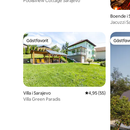
Pool&View Cottage Sarajevo
Boende i 
Jacuzzi S
• Bastu”
Gästfavorit
Gästfavo
Gästfavorit
Gästfavo
Villa i Sarajevo
4,95 av 5 i genomsnit
4,95 (55)
Villa Green Paradis