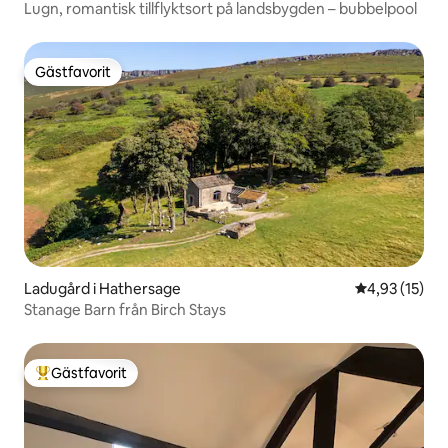
Lugn, romantisk tillflyktsort på landsbygden – bubbelpool
Gästfavorit
Gästfavorit
Ladugård i Hathersage
4,93 av 5 i g
4,93 (15)
Stanage Barn från Birch Stays
Gästfavorit
Populär gästfavorit