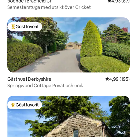
Boende i Bradfield CP
4,93 av 5 i g
4,93 (87)
Semesterstuga med utsikt över Cricket
Gästfavorit
Populär gästfavorit
Gästhus i Derbyshire
4,99 av 5 i ge
4,99 (195)
Springwood Cottage Privat och unik
Gästfavorit
Populär gästfavorit