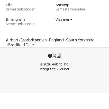
Lille
Antwerp
Semesterboenden
Semesterboenden
Birmingham
Visa mer
Semesterboenden
Airbnb
Storbritannien
England
South Yorkshire
Bradfield Dale
© 2026 Airbnb, Inc.
Integritet
Villkor