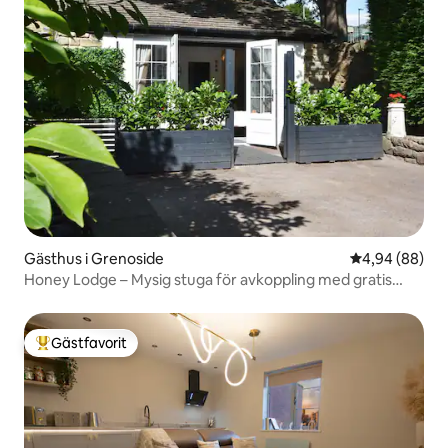
Gästhus i Grenoside
4,94 av 5 i g
4,94 (88)
Honey Lodge – Mysig stuga för avkoppling med gratis
parkering
Gästfavorit
Populär gästfavorit