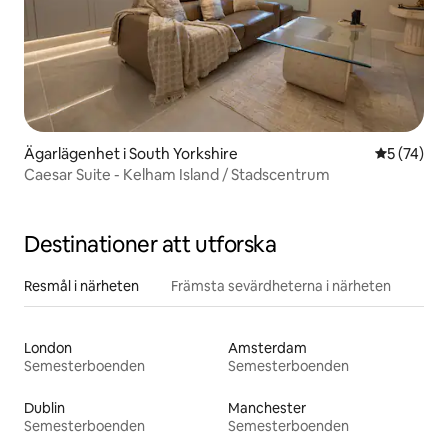
Ägarlägenhet i South Yorkshire
5 av 5 i g
5 (74)
Caesar Suite - Kelham Island / Stadscentrum
Destinationer att utforska
Resmål i närheten
Främsta sevärdheterna i närheten
London
Amsterdam
Semesterboenden
Semesterboenden
Dublin
Manchester
Semesterboenden
Semesterboenden