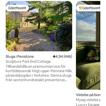
Gästfavorit
Gästfavorit
Gästfavorit
Populär gästfavor
Stuga i Penistone
4,94 av 5 i genomsnittligt bety
4,94 (446)
Sculpture Park End Cottage
Tillhandahålla en premiumservice för
korttidsboende högt uppe i Pennine Hills
på landsbygden i Yorkshire. Denna stuga
från sextonhundratalet presenteras
oklanderligt för varje bokning av vårt
professionella team. Med riktiga
bränder, strykta bomullslakan och några
Vistelse på bondgå
kvalitetsmatvaror som tillhandahålls,
Mysig vistelse på 
kommer du omedelbart att känna dig
Luxury Escape at 