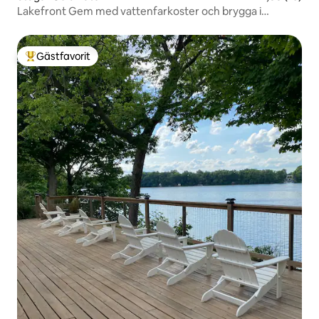
Lakefront Gem med vattenfarkoster och brygga i
kallvatten!
Gästfavorit
Populär gästfavorit