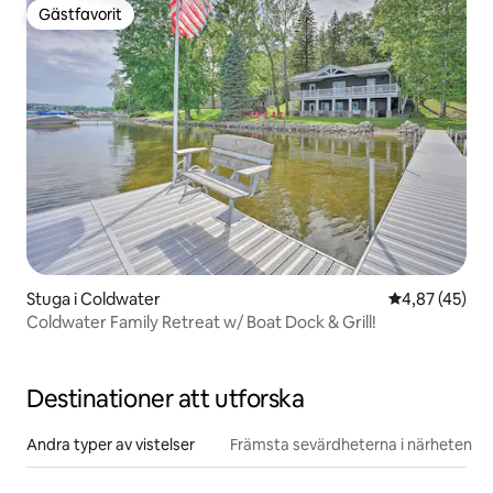
Gästfavorit
Gästfavorit
Stuga i Coldwater
4,87 av 5 i g
4,87 (45)
Coldwater Family Retreat w/ Boat Dock & Grill!
Destinationer att utforska
Andra typer av vistelser
Främsta sevärdheterna i närheten