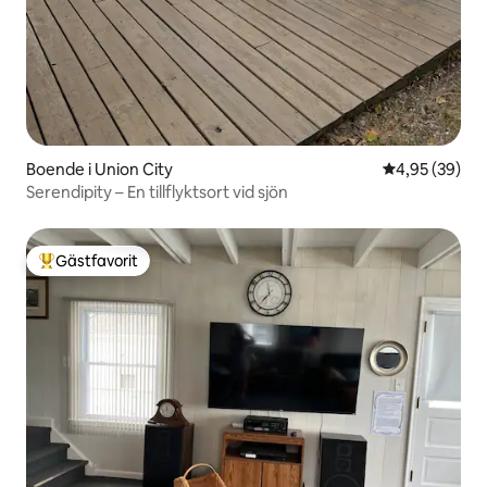
Boende i Union City
4,95 av 5 i g
4,95 (39)
Serendipity – En tillflyktsort vid sjön
Gästfavorit
Populär gästfavorit