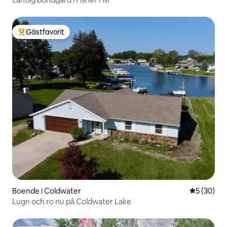
Gästfavorit
Populär gästfavorit
Boende i Coldwater
5 av 5 i g
5 (30)
Lugn och ro nu på Coldwater Lake