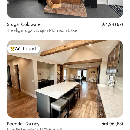
Stuga i Coldwater
4,94 av 5 i g
4,94 (67)
Trevlig stuga vid sjön Morrison Lake
Gästfavorit
Populär gästfavorit
Boende i Quincy
4,96 av 5 i g
4,96 (53)
Lantlig bondgård i Fisher Hill