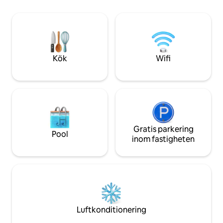
inredningen med ett
dubbelsäng och en spjälsäng för små
arkitektoniska det
barn. Du kommer att förbereda din
Kenneth Cobonpue.
provsmakningsupplevelse i ett fullt
och grupper som sö
utrustat kök. Efter en hel dag, slappna av
fullständig avskil
vid brasan. Du kommer att sitta på
från flygplatsen.
altanen och observera lugnet i
Kök
Wifi
vattennivån. Parkering precis intill
husbåten.
Gratis parkering
Pool
inom fastigheten
Luftkonditionering