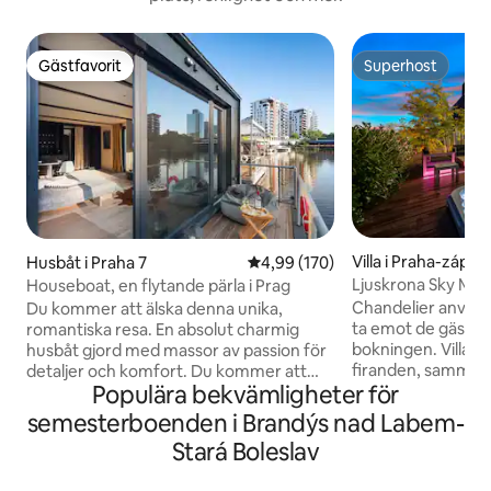
Gästfavorit
Superhost
Gästfavorit
Superhost
Villa i Praha-západ
Husbåt i Praha 7
4,99 av 5 i genomsnittligt bety
4,99 (170)
Ljuskrona Sky Mans
Houseboat, en flytande pärla i Prag
Trädgård
Chandelier använd
Du kommer att älska denna unika,
ta emot de gäster
romantiska resa. En absolut charmig
bokningen. Villan ä
husbåt gjord med massor av passion för
firanden, samman
detaljer och komfort. Du kommer att
Populära bekvämligheter för
eller privat filmni
uppleva en oförglömlig vistelse och du
personer utanför 
kommer inte att vilja lämna. Du kan fiska,
semesterboenden i Brandýs nad Labem-
heller tillåtna. Upplev den ikoniska
eller bara observera en flodvärld full av
Stará Boleslav
designvillan med 
fisk, eller prova en paddleboard.
och 350 m2 utrymm
Husbåten är utrustad med en