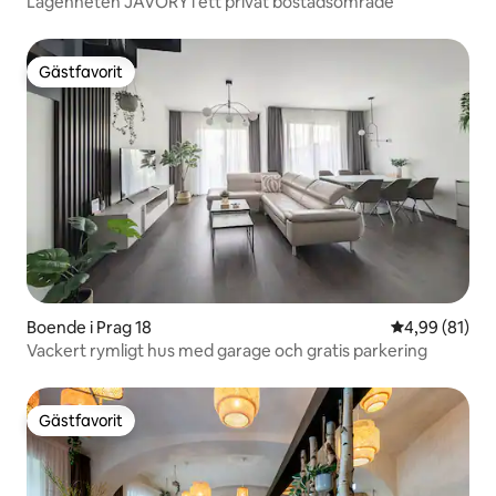
Lägenheten JAVORY i ett privat bostadsområde
Gästfavorit
Gästfavorit
Boende i Prag 18
4,99 av 5 i g
4,99 (81)
Vackert rymligt hus med garage och gratis parkering
Gästfavorit
Gästfavorit