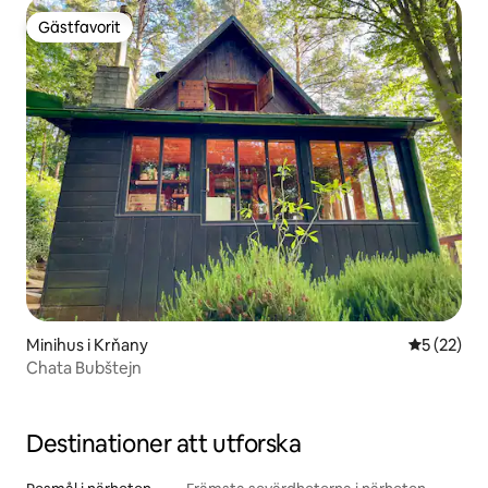
Gästfavorit
Gästfavorit
Minihus i Krňany
5 av 5 i g
5 (22)
Chata Bubštejn
Destinationer att utforska