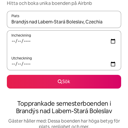
Hitta och boka unika boenden på Airbnb
Plats
När resultaten är tillgängliga kan du navigera med upp- och ned
Incheckning
Utcheckning
Sök
Topprankade semesterboenden i
Brandýs nad Labem-Stará Boleslav
Gäster håller med: Dessa boenden har höga betyg för
plats, renlighet och mer.