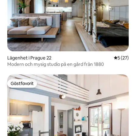
Lägenhet i Prague 22
5 av 5 i g
5 (27)
Modern och mysig studio på en gård från 1880
Gästfavorit
Gästfavorit