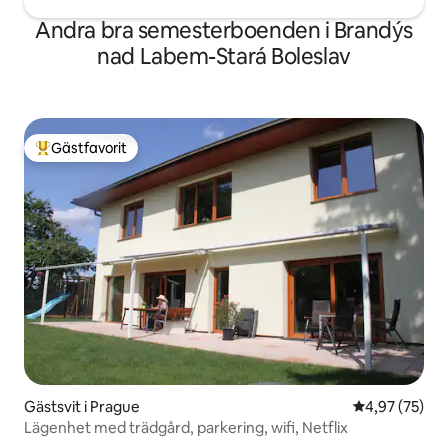
Andra bra semesterboenden i Brandýs
nad Labem-Stará Boleslav
Gästfavorit
Populär gästfavorit
Gästsvit i Prague
4,97 av 5 i g
4,97 (75)
Lägenhet med trädgård, parkering, wifi, Netflix