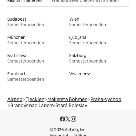
Resmål i närheten
Främsta sevärdheterna i närheten
Budapest
Wien
Semesterboenden
Semesterboenden
München
Ljubljana
Semesterboenden
Semesterboenden
Bratislava
Salzburg
Semesterboenden
Semesterboenden
Frankfurt
Visa mer
Semesterboenden
Airbnb
Tjeckien
Mellersta Böhmen
Praha-východ
Brandýs nad Labem-Stará Boleslav
© 2026 Airbnb, Inc.
Integritet
Villkor