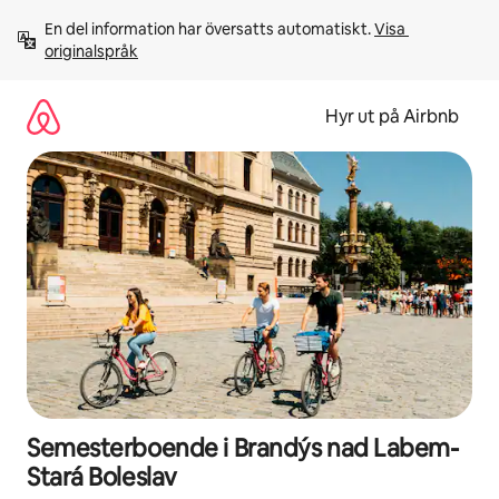
Hoppa
En del information har översatts automatiskt. 
Visa 
till
originalspråk
innehåll
Hyr ut på Airbnb
Semesterboende i Brandýs nad Labem-
Stará Boleslav