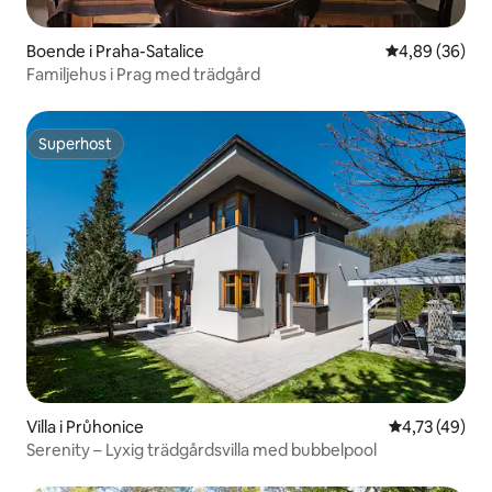
Boende i Praha-Satalice
4,89 av 5 i g
4,89 (36)
Familjehus i Prag med trädgård
Superhost
Superhost
Villa i Průhonice
4,73 av 5 i g
4,73 (49)
Serenity – Lyxig trädgårdsvilla med bubbelpool