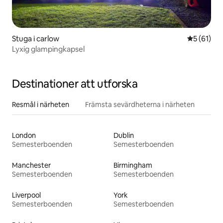
Stuga i carlow
5 av 5 i g
5 (61)
Lyxig glampingkapsel
Destinationer att utforska
Resmål i närheten
Främsta sevärdheterna i närheten
London
Dublin
Semesterboenden
Semesterboenden
Manchester
Birmingham
Semesterboenden
Semesterboenden
Liverpool
York
Semesterboenden
Semesterboenden