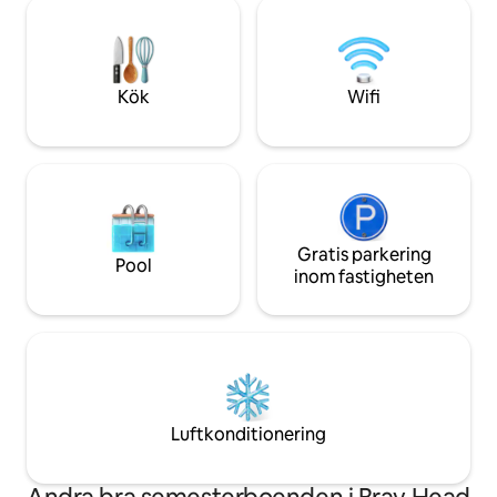
badtunna mot en ex
utsikt över Dublin Bay till Howth och
gärna interagera 
Irländska havet. Perfekt bas för
gården (häst, alpac
dagsutflykt i Irlands antika öst. Också
direktbuss till cen
perfekt för wellness-evenemang och
meter bort. Inte l
Kök
Wifi
filmplatser.
eller sjuka.
Gratis parkering
Pool
inom fastigheten
Luftkonditionering