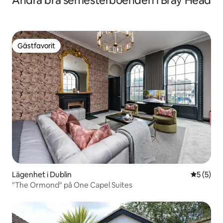
Andra bra semesterboenden i Bray Head
Gästfavorit
Gästfavorit
Lägenhet i Dublin
5 av 5 i 
5 (5)
"The Ormond" på One Capel Suites