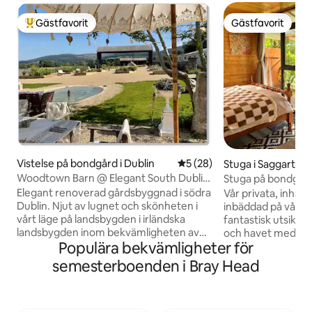
Gästfavorit
Gästfavorit
Populär gästfavorit
Gästfavorit
Vistelse på bondgård i Dublin
5 av 5 i genomsnittligt be
5 (28)
Stuga i Saggart
Woodtown Barn @ Elegant South Dublin
Stuga på bondgård
Farm, sviter
natur
Elegant renoverad gårdsbyggnad i södra
Vår privata, inhäg
Dublin. Njut av lugnet och skönheten i
inbäddad på vår g
vårt läge på landsbygden i irländska
fantastisk utsikt 
landsbygden inom bekvämligheten av
och havet med full
Populära bekvämligheter för
urban kollektivtrafik och bekvämligheter
Här finns varm du
i stadens centrum. 20 minuter centrum,
filtrerat vatten, 
semesterboenden i Bray Head
20 minuter flygplats, 5 minuter M50,
gasvärmare, elektri
som ligger på 20 tunnland ekologisk
mikrovågsugn och de
jordbruksmark i den naturliga skönheten
köket. Koppla av i 
i Dublin/Wicklow-bergen med förhöjd