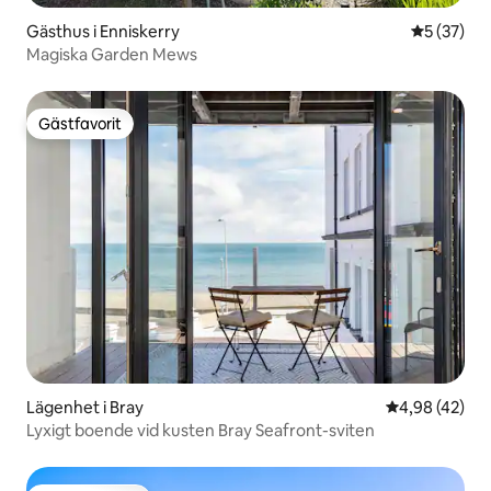
Gästhus i Enniskerry
5 av 5 i g
5 (37)
Magiska Garden Mews
Gästfavorit
Gästfavorit
Lägenhet i Bray
4,98 av 5 i g
4,98 (42)
Lyxigt boende vid kusten Bray Seafront-sviten