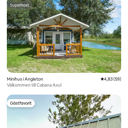
Superhost
Superhost
Minihus i Angleton
4,83 av 5 i g
4,83 (59)
Välkommen till Cabana Axul
Gästfavorit
Gästfavorit