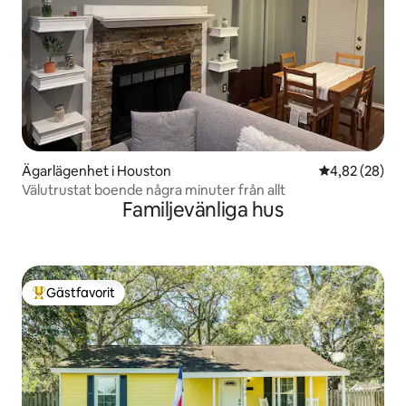
Ägarlägenhet i Houston
4,82 av 5 i g
4,82 (28)
Välutrustat boende några minuter från allt
Familjevänliga hus
Gästfavorit
Populär gästfavorit