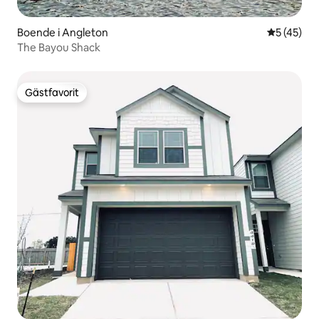
Boende i Angleton
5 av 5 i g
5 (45)
The Bayou Shack
Gästfavorit
Gästfavorit