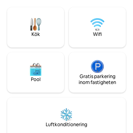
Hobby Airport & Downtown ~25 minuter
möbler. Vi ligger mindre än 10 minuter
till museer, Med Center, NRG Stadium,
från SH 288, 45 mi
Zoo, Bellaire ~30 minuter till NASA,
30 minuter från Te
Kemah ~40 minuter till Galveston &
minuter från Pear
Moody Gardens En kort bilresa till
minuter från SkyD
Friendswood, Clear Lake, Manvel/Alvin,
Kök
Wifi
Pasadena!
Gratis parkering
Pool
inom fastigheten
Luftkonditionering