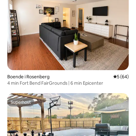
Boende i Rosenberg
5 av 5 i g
5 (64)
4 min Fort Bend FairGrounds | 6 min Epicenter
Superhost
Superhost