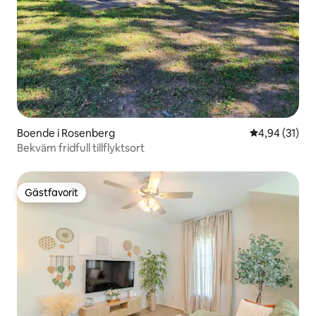
Boende i Rosenberg
4,94 av 5 i g
4,94 (31)
Bekväm fridfull tillflyktsort
Gästfavorit
Gästfavorit