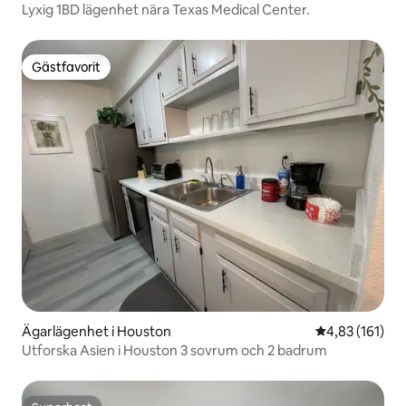
Lyxig 1BD lägenhet nära Texas Medical Center.
Gästfavorit
Gästfavorit
Ägarlägenhet i Houston
4,83 av 5 i ge
4,83 (161)
Utforska Asien i Houston 3 sovrum och 2 badrum