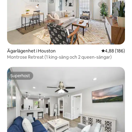
Ägarlägenhet i Houston
4,88 av 5 i ge
4,88 (186)
Montrose Retreat (1 king-säng och 2 queen-sängar)
Superhost
Superhost