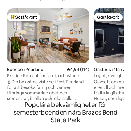
Gästfavorit
Gästfavorit
Populär gästfavorit
Gästfavorit
Boende i Pearland
4,99 av 5 i genomsnittligt bet
4,99 (114)
Gästhus i Manvel
Pristine Retreat för familj och vänner
Lugnt, mysigt pen
🍐Din bekväma vistelse i East Pearland
Oavsett om du res
för att besöka familj och vänner,
eller till och med 
tillbringa sommarledighet och
fridfulla gästhus r
semestrar, bröllop och lokala eller
Huset, som ligger 
Populära bekvämligheter för
religiösa evenemang. Bo för affärer,
huvudbostad, är ca 600 kvm med ett
medicinska skäl eller tillfälligt boende
sovrum, vardagsru
semesterboenden nära Brazos Bend
medan du flyttar/renoverar. **2000
utrustat kök med et
State Park
kvadratfot hem perfekt för
Området är helt i
mellanperiodsvistelser!** ~25 minuter till
tillsammans med e