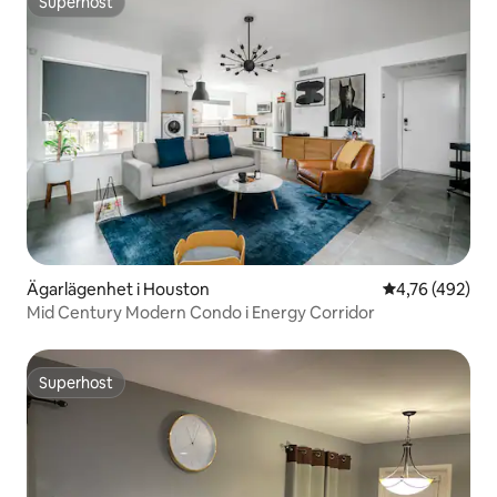
Superhost
Superhost
Ägarlägenhet i Houston
4,76 av 5 i ge
4,76 (492)
Mid Century Modern Condo i Energy Corridor
Superhost
Superhost