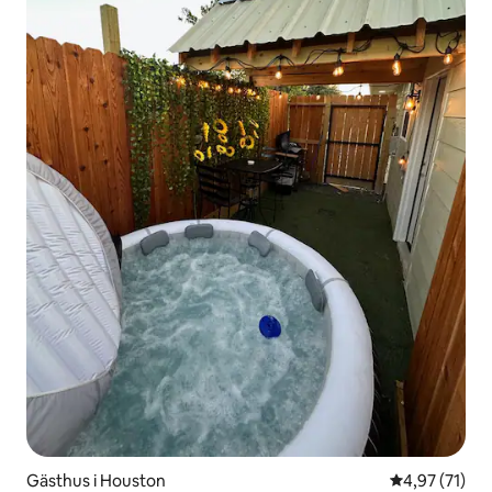
Gästhus i Houston
4,97 av 5 i g
4,97 (71)