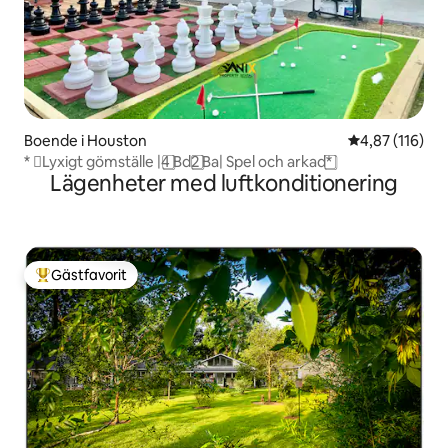
Boende i Houston
4,87 av 5 i ge
4,87 (116)
* ️⃣Lyxigt gömställe |4️ ⃣Bd2️ ⃣Ba| Spel och arkad*️ ⃣
Lägenheter med luftkonditionering
Gästfavorit
Populär gästfavorit