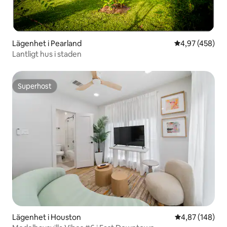
Lägenhet i Pearland
4,97 av 5 i ge
4,97 (458)
Lantligt hus i staden
Superhost
Superhost
Lägenhet i Houston
4,87 av 5 i ge
4,87 (148)