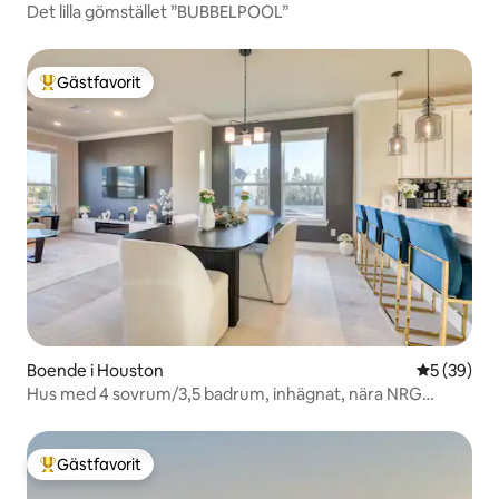
Det lilla gömstället ”BUBBELPOOL”
Gästfavorit
Populär gästfavorit
Boende i Houston
5 av 5 i g
5 (39)
Hus med 4 sovrum/3,5 badrum, inhägnat, nära NRG
Stadium/Med Center
Gästfavorit
Populär gästfavorit