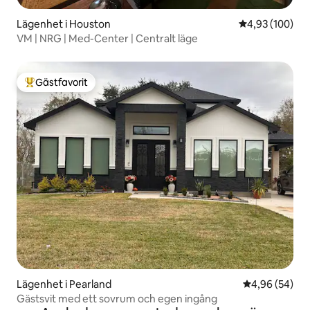
Lägenhet i Houston
4,93 av 5 i ge
4,93 (100)
VM | NRG | Med-Center | Centralt läge
Gästfavorit
Populär gästfavorit
Lägenhet i Pearland
4,96 av 5 i g
4,96 (54)
Gästsvit med ett sovrum och egen ingång