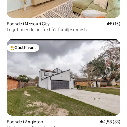
Boende i Missouri City
5 av 5 i g
5 (16)
Lugnt boende perfekt för familjesemester
Gästfavorit
Populär gästfavorit
Boende i Angleton
4,88 av 5 i g
4,88 (33)