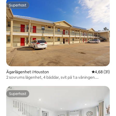
Superhost
Superhost
Ägarlägenhet i Houston
4,68 av 5 i g
4,68 (31)
2 sovrums lägenhet, 4 bäddar, svit på 1:a våningen.
Gated103
Superhost
Superhost