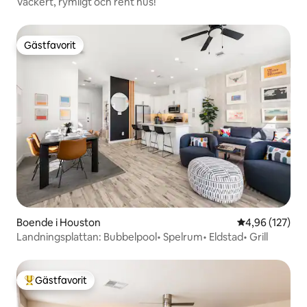
Vackert, rymligt och rent hus!
Gästfavorit
Gästfavorit
Boende i Houston
4,96 av 5 i ge
4,96 (127)
Landningsplattan: Bubbelpool• Spelrum• Eldstad• Grill
Gästfavorit
Populär gästfavorit