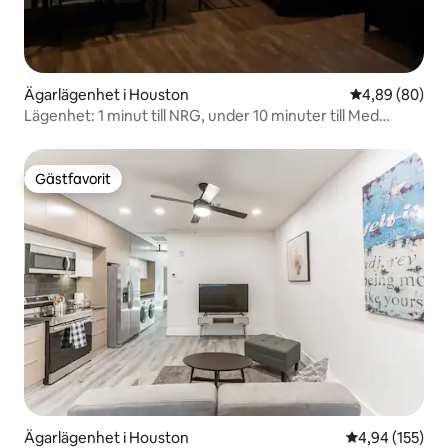
Ägarlägenhet i Houston
4,89 av 5 i g
4,89 (80)
Lägenhet: 1 minut till NRG, under 10 minuter till Med
Center
Gästfavorit
Gästfavorit
Ägarlägenhet i Houston
4,94 av 5 i ge
4,94 (155)