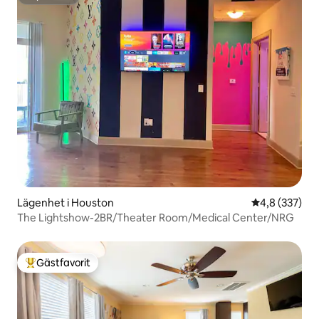
Superhost
Lägenhet i Houston
4,8 av 5 i ge
4,8 (337)
The Lightshow-2BR/Theater Room/Medical Center/NRG
Gästfavorit
Populär gästfavorit