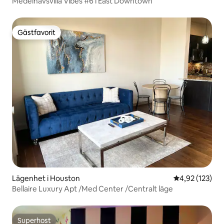
Medelhavsvilla Vibes #6 i East Downtown
Gästfavorit
Gästfavorit
Lägenhet i Houston
4,92 av 5 i ge
4,92 (123)
Bellaire Luxury Apt /Med Center /Centralt läge
Superhost