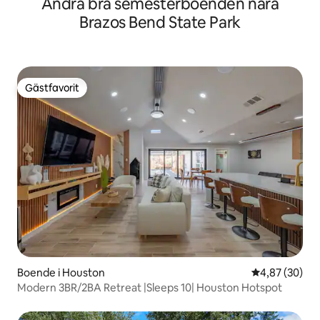
Andra bra semesterboenden nära
Brazos Bend State Park
Gästfavorit
Gästfavorit
Boende i Houston
4,87 av 5 i g
4,87 (30)
Modern 3BR/2BA Retreat |Sleeps 10| Houston Hotspot