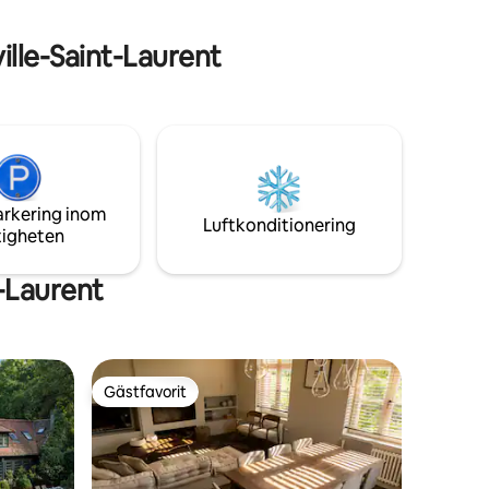
 våra
i hjärtat av Pays d'Auge..
lle-Saint-Laurent
arkering inom
Luftkonditionering
tigheten
-Laurent
Gästfavorit
Gästfavorit