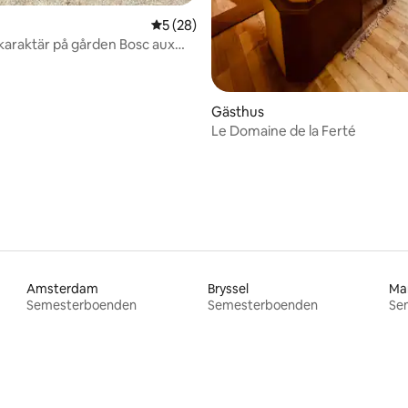
5 av 5 i genomsnittligt betyg, 28 omdöm
5 (28)
araktär på gården Bosc aux
tligt betyg, 43 omdömen
Gästhus
Le Domaine de la Ferté
Amsterdam
Bryssel
Ma
Semesterboenden
Semesterboenden
Se