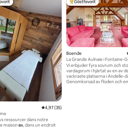
avorit
Gästfavorit
gästfavorit
Populär gästfavorit
Boende
La Grande Aulnaie i Fontaine-
ligt betyg, 122 omdömen
Vi erbjuder fyra sovrum och st
vardagsrum i hjärtat av en av d
vackraste platserna i Andelle-d
Genomkorsad av floden och en 
damm, i hjärtat av en stor och v
trädgård, som erbjuder varier
färgstarka dekorationer under a
årstider, gränsar La Grande Aulna
4,97 av 5 i genomsnittligt betyg, 35 omdöm
4,97 (35)
Fontaine-Guérard-klostret, de
ome
fascinerande ruinerna av Leva
s ressourcer dans notre
spinneriet och Longboel-skoge
 maison 🏡, dans un endroit
privata skogarna i Fontaine-Gu