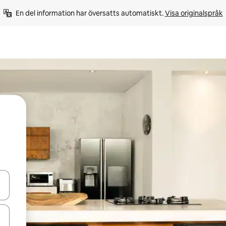
En del information har översatts automatiskt. 
Visa originalspråk
d upp- och nedåtpilarna eller utforska genom att trycka eller svepa.