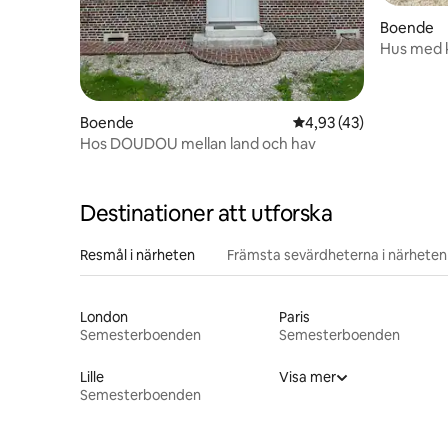
Boende
Hus med k
Moines
Boende
4,93 av 5 i genomsnit
4,93 (43)
Hos DOUDOU mellan land och hav
Destinationer att utforska
Resmål i närheten
Främsta sevärdheterna i närheten
London
Paris
Semesterboenden
Semesterboenden
Lille
Visa mer
Semesterboenden