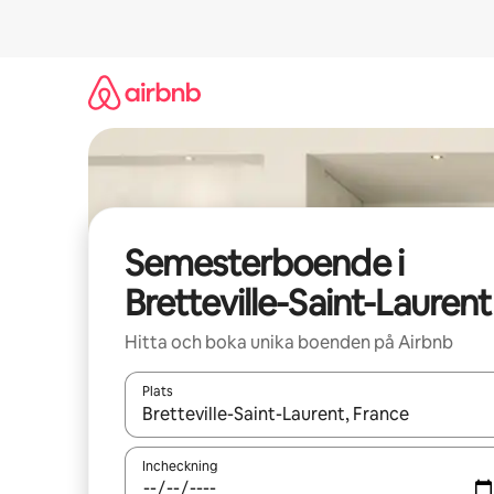
Hoppa
till
innehåll
Semesterboende i
Bretteville-Saint-Laurent
Hitta och boka unika boenden på Airbnb
Plats
När resultaten är tillgängliga kan du navigera me
Incheckning