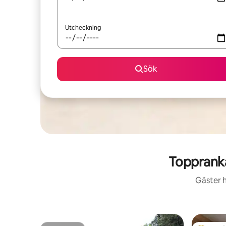
Utcheckning
Sök
Toppranka
Gäster h