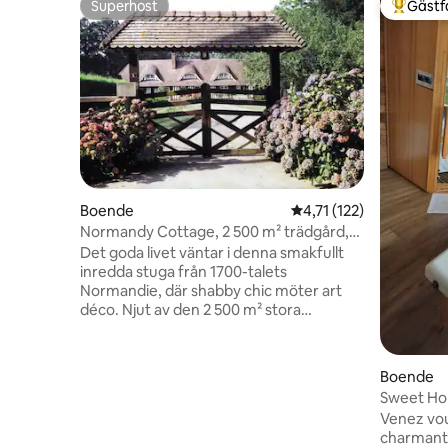
Superhost
Gästf
Superhost
Populär 
Boende
4,71 av 5 i genomsnitt
4,71 (122)
Normandy Cottage, 2 500 m² trädgård,
15 meter till havet
Det goda livet väntar i denna smakfullt
inredda stuga från 1700-talets
Normandie, där shabby chic möter art
déco. Njut av den 2 500 m² stora
söderläge belägna fruktträdgården, dess
grill och uteplatser. Mys under
vinterkvällar vid den stora öppna spisen i
Boende
vardagsrummet. Plats för 6 personer i 3
Sweet H
sovrum, med parkering för 3 bilar.
Venez vou
Husdjur är välkomna. 15 minuter från
charmante
stränderna i Veules-les-Roses, 5 minuter