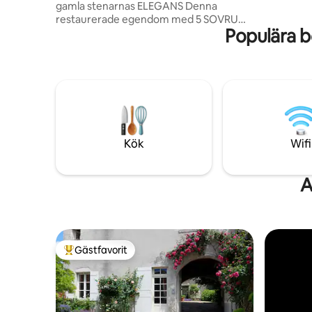
gamla stenarnas ELEGANS Denna
trädgårde
restaurerade egendom med 5 SOVRUM
Populära b
är perfekt för att umgås med familj eller
vänner under en helg eller en lantlig
semester Den engelska trädgården är
LUGN och TRÄDBEKLÄDD och kommer
att vara gynnsam för festliga och varma
aperitifer Grillen samlar er för
sommarkvällar med vänner Det MYSIGA
utrymmet på övervåningen välkomnar
dig i en avkopplande kokong i hörnet av
Kök
Wifi
biblioteket
A
Gästfavorit
Populär gästfavorit