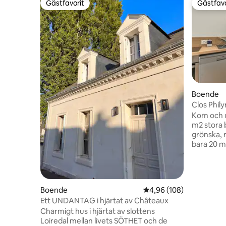
Gästfavorit
Gästfavo
Gästfavorit
Gästfavo
Boende
Clos Phil
Kom och u
m2 stora
grönska, 
bara 20 m
Vendôme D
som en gå
kommer at
och sprida
Boende
4,96 av 5 i genomsnitt
4,96 (108)
utomhusbe
Ett UNDANTAG i hjärtat av Châteaux
charmen i
Charmigt hus i hjärtat av slottens
med dess
Loiredal mellan livets SÖTHET och de
sovrum me