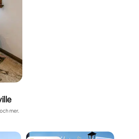
lle
 och mer.
Boende