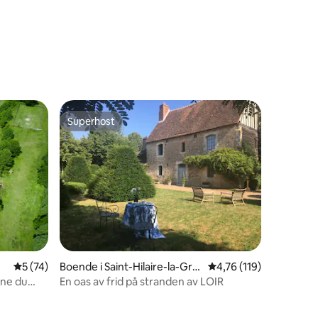
en
Superhost
Superhost
en
5 av 5 i genomsnittligt betyg, 74 omdömen
5 (74)
Boende i Saint-Hilaire-la-Gra
4,76 av 5 i genomsnit
4,76 (119)
velle
ine du
En oas av frid på stranden av LOIR