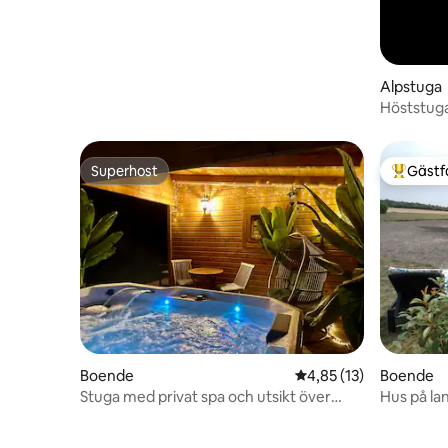
Alpstuga
Höststuga
Superhost
Gästf
Superhost
Populär 
Boende
4,85 av 5 i genomsnit
4,85 (13)
Boende
Stuga med privat spa och utsikt över
Hus på la
floden