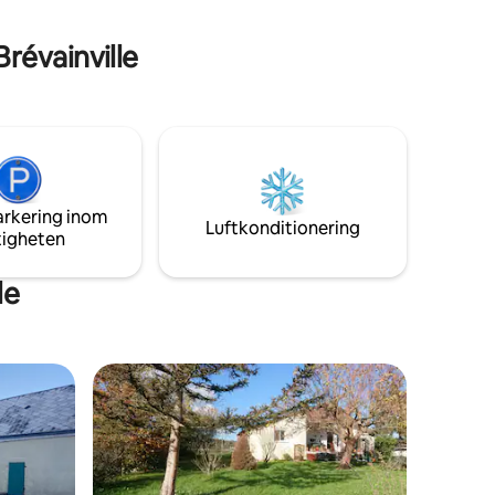
la Paris
révainville
arkering inom
Luftkonditionering
tigheten
le