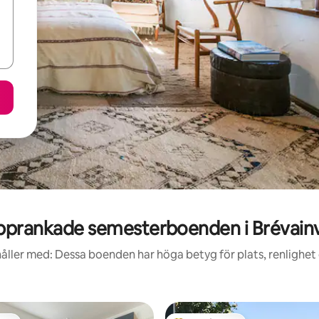
pprankade semesterboenden i Brévainvi
åller med: Dessa boenden har höga betyg för plats, renlighet