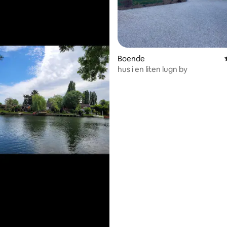
ligt betyg, 163 omdömen
Boende
hus i en liten lugn by