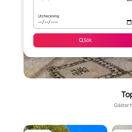
Utcheckning
Sök
To
Gäster h