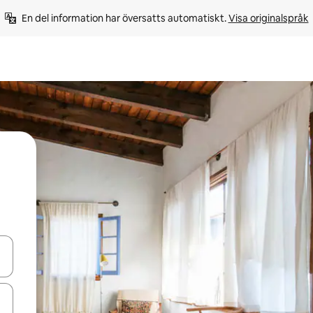
En del information har översatts automatiskt. 
Visa originalspråk
d upp- och nedåtpilarna eller utforska genom att trycka eller svepa.