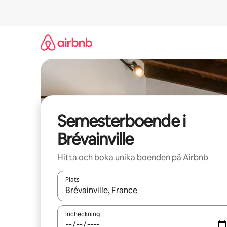
Hoppa
till
innehåll
Semesterboende i
Brévainville
Hitta och boka unika boenden på Airbnb
Plats
När resultaten är tillgängliga kan du navigera me
Incheckning