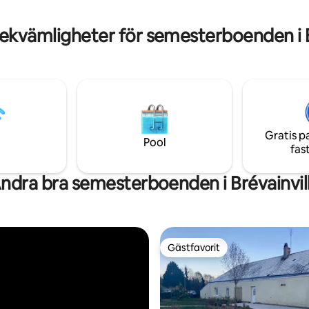
n med träd. Städning ingår
familjehus (2 timmar från centra
med bil).
ekvämligheter för semesterboenden i B
Gratis p
Pool
fas
ndra bra semesterboenden i Brévainvil
Gästfavorit
Gästfavorit