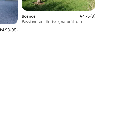
Boende
4,75 av 5 i genomsni
4,75 (8)
Passionerad för fiske, naturälskare
4,93 av 5 i genomsnittligt betyg, 98 omdömen
4,93 (98)