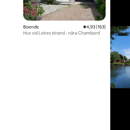
Boende
4,93 av 5 i genomsnitt
4,93 (163)
Hus vid Loires strand - nära Chambord