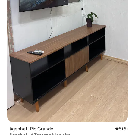
Lägenhet i Rio Grande
5 av 5 i 
5 (6)