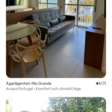
Ägarlägenhet i Rio Grande
5 av 5 i 
5 (7)
Acqua Portugal • Komfort och utmärkt läge