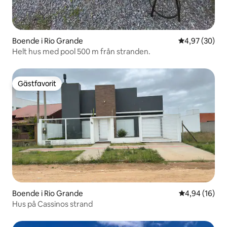
Boende i Rio Grande
4,97 av 5 i g
4,97 (30)
Helt hus med pool 500 m från stranden.
Gästfavorit
Gästfavorit
Boende i Rio Grande
4,94 av 5 i g
4,94 (16)
Hus på Cassinos strand