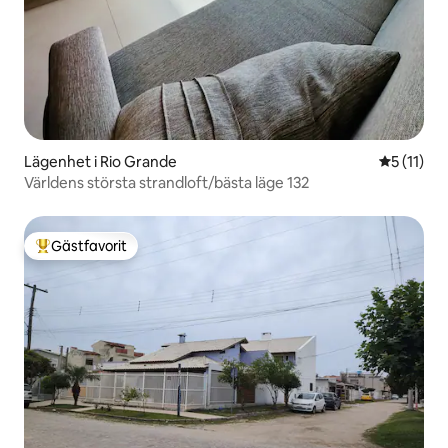
Lägenhet i Rio Grande
5 av 5 i 
5 (11)
Världens största strandloft/bästa läge 132
Gästfavorit
Populär gästfavorit