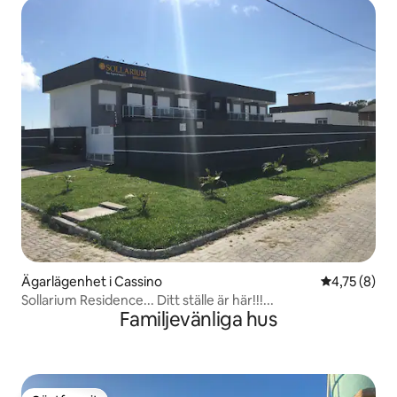
Ägarlägenhet i Cassino
4,75 av 5 i 
4,75 (8)
Sollarium Residence... Ditt ställe är här!!!...
Familjevänliga hus