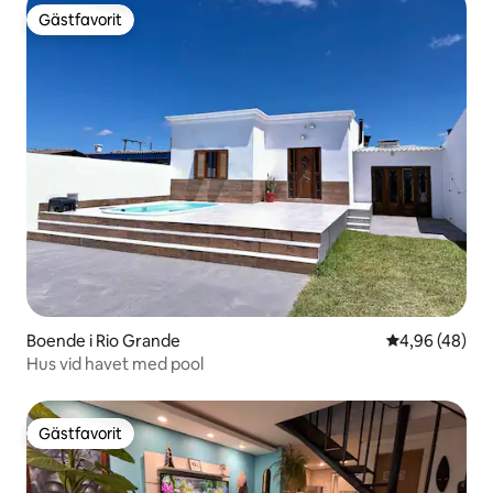
Gästfavorit
Gästfavorit
Boende i Rio Grande
4,96 av 5 i g
4,96 (48)
Hus vid havet med pool
Gästfavorit
Gästfavorit