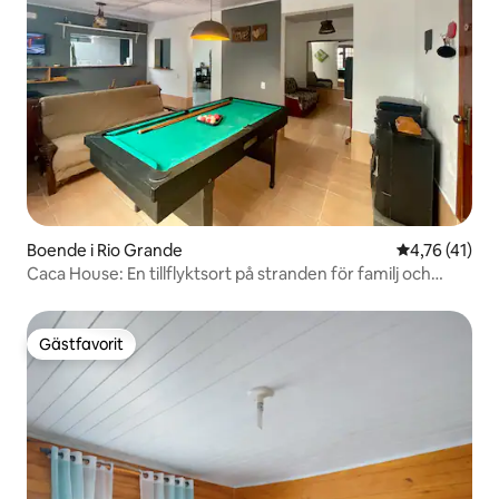
Boende i Rio Grande
4,76 av 5 i 
4,76 (41)
Caca House: En tillflyktsort på stranden för familj och
vänner
Gästfavorit
Gästfavorit