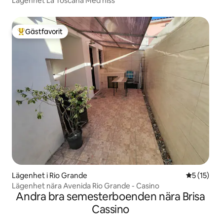
Lägenhet Lá Toscana Med hiss
Gästfavorit
Populär gästfavorit
Lägenhet i Rio Grande
5 av 5 i g
5 (15)
Lägenhet nära Avenida Rio Grande - Casino
Andra bra semesterboenden nära Brisa
Cassino