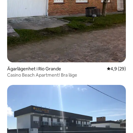
Ägarlägenhet i Rio Grande
4,9 av 5 i g
4,9 (29)
Casino Beach Apartment! Bra läge