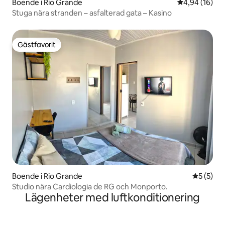
Boende i Rio Grande
4,94 av 5 i g
4,94 (16)
Stuga nära stranden – asfalterad gata – Kasino
Gästfavorit
Gästfavorit
Boende i Rio Grande
5 av 5 i 
5 (5)
Studio nära Cardiologia de RG och Monporto.
Lägenheter med luftkonditionering