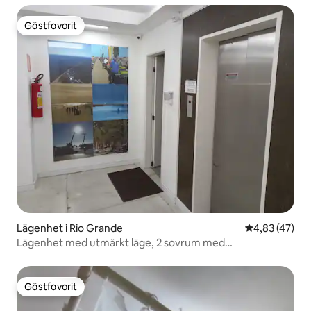
Gästfavorit
Gästfavorit
Lägenhet i Rio Grande
4,83 av 5 i g
4,83 (47)
Lägenhet med utmärkt läge, 2 sovrum med
luftkonditionering och garage.
Gästfavorit
Gästfavorit