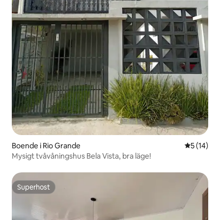
Boende i Rio Grande
5 av 5 i g
5 (14)
Mysigt tvåvåningshus Bela Vista, bra läge!
Superhost
Superhost