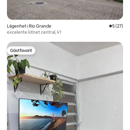
Lägenhet i Rio Grande
5 av 5 i g
5 (27)
excelente kitnet central, k1
Gästfavorit
Gästfavorit