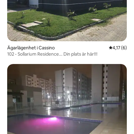
Ägarlägenhet i Cassino
4,17 av 5 i
4,17 (6)
102 - Sollarium Residence... Din plats är här!!!