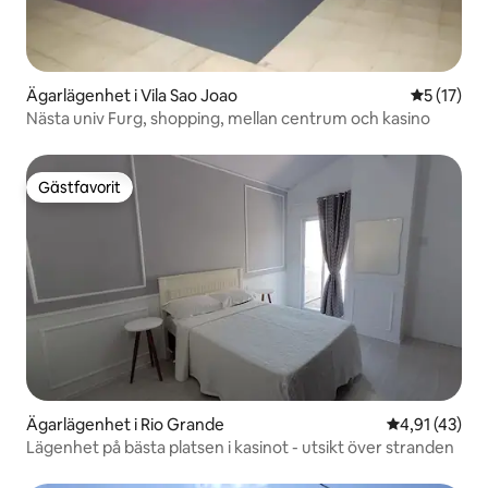
Ägarlägenhet i Vila Sao Joao
5 av 5 i g
5 (17)
Nästa univ Furg, shopping, mellan centrum och kasino
Gästfavorit
Gästfavorit
Ägarlägenhet i Rio Grande
4,91 av 5 i g
4,91 (43)
Lägenhet på bästa platsen i kasinot - utsikt över stranden