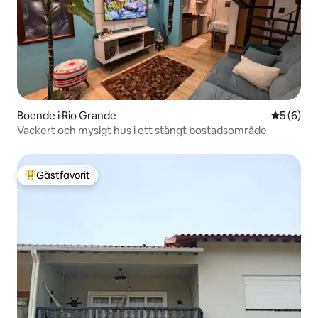
Boende i Rio Grande
5 av 5 i 
5 (6)
Vackert och mysigt hus i ett stängt bostadsområde
Gästfavorit
Populär gästfavorit