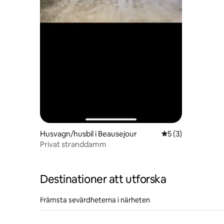
Husvagn/husbil i Beausejour
5 av 5 i genomsni
5 (3)
Privat stranddamm
Destinationer att utforska
Främsta sevärdheterna i närheten