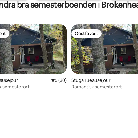
ndra bra semesterboenden i Brokenhe
rit
Gästfavorit
rit
Gästfavorit
eausejour
5 av 5 i genomsnittligt betyg, 30 omdöm
5 (30)
Stuga i Beausejour
k semesterort
Romantisk semesterort