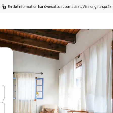
En del information har översatts automatiskt. 
Visa originalspråk
d upp- och nedåtpilarna eller utforska genom att trycka eller svepa.