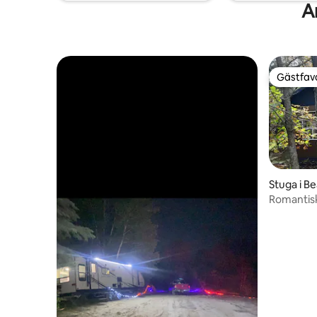
A
Gästfavo
Gästfavo
Stuga i B
Romantis