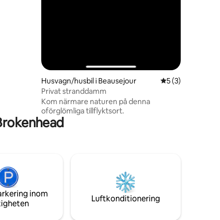
Husvagn/husbil i Beausejour
5 av 5 i genomsni
5 (3)
Privat stranddamm
Kom närmare naturen på denna
oförglömliga tillflyktsort.
 Brokenhead
arkering inom
Luftkonditionering
tigheten