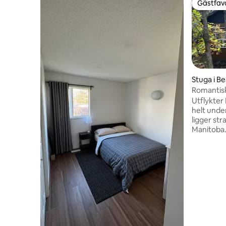
Gästfavo
Gästfavo
Stuga i B
Romantis
Utflykter
helt unde
ligger st
Manitoba. 
från Winn
utrustade
dubbelsä
surroundlj
fyra-säso
med grill.