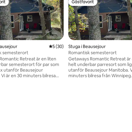
rit
Gästfavorit
rit
Gästfavorit
eausejour
5 av 5 i genomsnittligt betyg, 30 omdöm
5 (30)
Stuga i Beausejour
k semesterort
Romantisk semesterort
 Romantic Retreat är en liten
Getaways Romantic Retreat är e
rbar semesterort för par som
helt underbar parresort som lig
rax utanför Beausejour
utanför Beausejour Manitoba. V
Vi är en 30 minuters bilresa
minuters bilresa från Winnipeg.
ipeg. Våra rymliga stugor är
rymliga stugor är utrustade m
 med spabad, ångduschar,
bubbelpooler, ångduschar,
ngar, hemmabiosystem med
dubbelsängar, hemmabiosyst
ud, fullt utrustade kök, ett
surroundljud, fullt utrustat kök,
ngs solrum och ett öppet däck
säsongs solrum och ett öppet
grill.