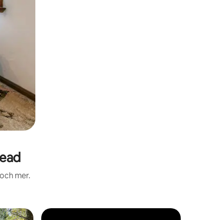
head
 och mer.