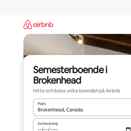
Hoppa
till
innehåll
Semesterboende i
Brokenhead
Hitta och boka unika boenden på Airbnb
Plats
När resultaten är tillgängliga kan du navigera me
Incheckning