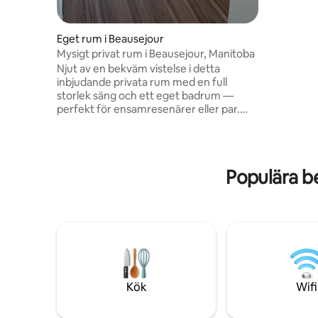
Eget rum i Beausejour
Mysigt privat rum i Beausejour, Manitoba
Njut av en bekväm vistelse i detta
inbjudande privata rum med en full
storlek säng och ett eget badrum —
perfekt för ensamresenärer eller par.
Bekvämt beläget i Beausejour, bara en
kort bilresa från Winnipeg. Utforska
sevärdheter som Whiteshell Provincial
Park och Brokenhead Wetland
Populära b
Interpretive Trail.Oavsett om du är här
för äventyr utomhus, lokala festivaler
eller en avkopplande semester erbjuder
denna mysiga tillflyktsort den perfekta
basen för att uppleva småstadens
Manitoba-charm.
Kök
Wifi