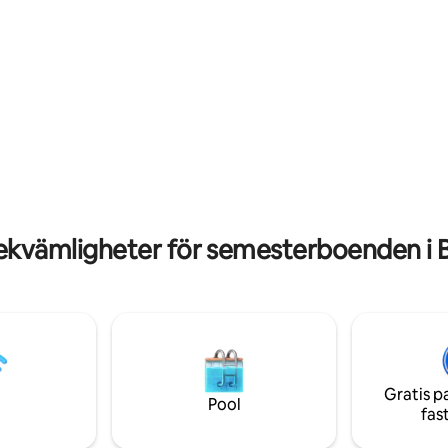
ekvämligheter för semesterboenden i
Gratis p
Pool
fas