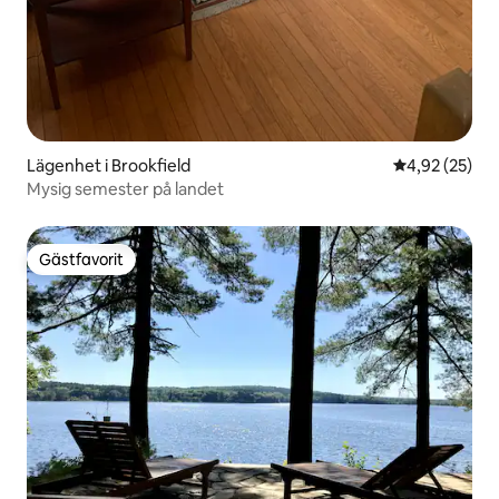
Lägenhet i Brookfield
4,92 av 5 i g
4,92 (25)
Mysig semester på landet
Gästfavorit
Gästfavorit