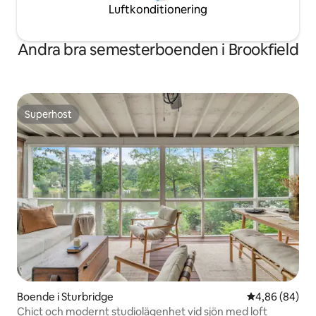
Luftkonditionering
Andra bra semesterboenden i Brookfield
Superhost
Superhost
Boende i Sturbridge
4,86 av 5 i g
4,86 (84)
Chict och modernt studiolägenhet vid sjön med loft