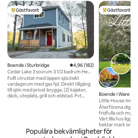
Gästfavorit
Gästfavorit
Populär gästfavorit
Populär gästfavor
Boende i Sturbridge
4,96 av 5 i genomsnittligt bety
4,96 (182)
Cedar Lake 3 sovrum 3 1/2 badrum Hem
Sturbridge MA
Fullt utrustat med öppen sjöutsikt
vardagsrum med gas fpl. Direkt tillgång
till sjön med privat brygga, (2) kajaker,
Boende i Ware
däck, uteplats, grill och eldstad. Pvt
Little House Inn - P
master säng/bad och 2:a sängen med
Återförena dig med
sjöutsikt/däck tillgång. Baspris upp till 5
fridfulla och mysi
personer. 50 dollar/varje tillägg pers-natt
Vårt lilla hus ligge
max 8 tot. 4:e sängen är futon i färdig
hektar mark omgi
walkout bsmt med 3:e fullt bad. Minst 3
Populära bekvämligheter för
skogar men bara n
nätters vistelse. Bas veckodag 375 dollar,
lokala högskolor 
helg 475 dollar. Premiumpriser