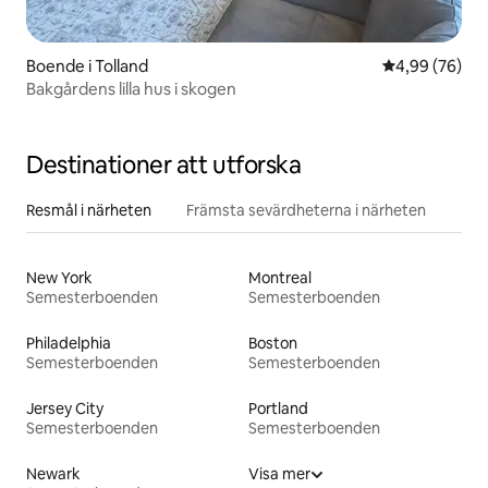
Boende i Tolland
4,99 av 5 i g
4,99 (76)
Bakgårdens lilla hus i skogen
Destinationer att utforska
Resmål i närheten
Främsta sevärdheterna i närheten
New York
Montreal
Semesterboenden
Semesterboenden
Philadelphia
Boston
Semesterboenden
Semesterboenden
Jersey City
Portland
Semesterboenden
Semesterboenden
Newark
Visa mer