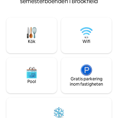
semesterboenden i Brookfield
Njut av den vackr
säsongsvis/helgdagar. Lokal skatt tillagd
kopplar av vid elds
av AirBnB. Utcheckning 11:00,
skogsutsikten från
incheckning 15:00 om inte annat
morgonkaffe och 
överenskommits. Tyvärr inga fler
(matta tillhandahål
husdjur.
kaniner och många
regelbundna besökare. Koll
guidebok för ställ
Kök
Wifi
att göra.
Gratis parkering
Pool
inom fastigheten