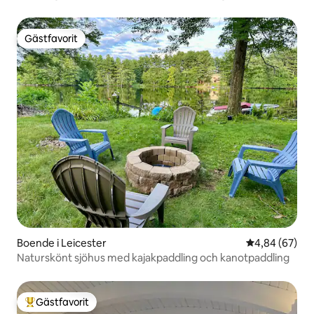
Gästfavorit
Gästfavorit
Boende i Leicester
4,84 av 5 i g
4,84 (67)
Naturskönt sjöhus med kajakpaddling och kanotpaddling
Gästfavorit
Populär gästfavorit