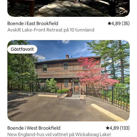
Boende i East Brookfield
4,89 av 5 i g
4,89 (35)
Avskilt Lake-Front Retreat på 10 tunnland
Gästfavorit
Gästfavorit
Boende i West Brookfield
4,89 av 5 i ge
4,89 (133)
New England-hus vid vattnet på Wickaboag Lake!