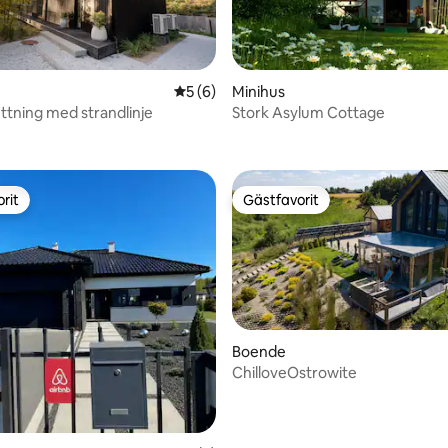
5 av 5 i genomsnittligt betyg, 6 omdöm
5 (6)
Minihus
uttning med strandlinje
Stork Asylum Cottage
tligt betyg, 10 omdömen
rit
Gästfavorit
rit
Gästfavorit
Boende
ChilloveOstrowite
tligt betyg, 12 omdömen