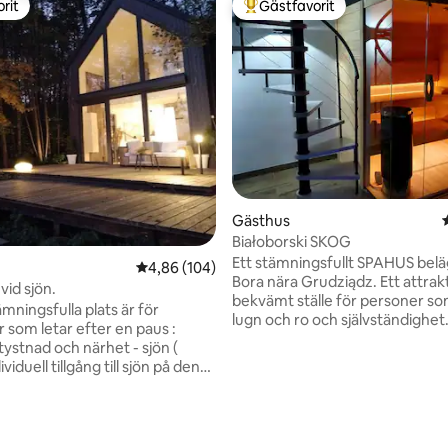
rit
Gästfavorit
rit
Populär gästfavorit
tligt betyg, 42 omdömen
Gästhus
Białoborski SKOG
Ett stämningsfullt SPAHUS beläg
4,86 av 5 i genomsnittligt betyg, 104 omdöm
4,86 (104)
Bora nära Grudziądz. Ett attrakt
Skogshus vid sjön.
bekvämt ställe för personer som
mningsfulla plats är för
lugn och ro och självständighet
 som letar efter en paus :
lugnt grannskap, 15 minuter med
tystnad och närhet - sjön (
sjön Rudnik. Boendet kan användas året
ividuell tillgång till sjön på den
runt. Terrass, trädgård, damm, g
rassen), ängar , skogarna i
eldgropsområde. På bottenvå
e Borów, samt möjlighet att
Vardagsrum med ett annex, ba
bringa tid ( kajak, båt, cyklar att
badrum, sovrum på övervåning
v med)- gör att du kan återfå