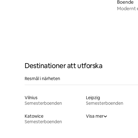
Boende
Modernt e
Toruń
Destinationer att utforska
Resmål i närheten
Vilnius
Leipzig
Semesterboenden
Semesterboenden
Katowice
Visa mer
Semesterboenden