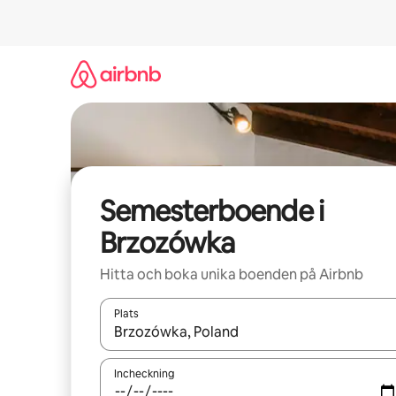
Hoppa
till
innehåll
Semesterboende i
Brzozówka
Hitta och boka unika boenden på Airbnb
Plats
När resultaten är tillgängliga kan du navigera me
Incheckning