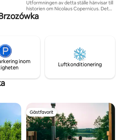
et
Utformningen av detta ställe hänvisar till
k helg,
historien om Nicolaus Copernicus. Det
 Brzozówka
finns en kombination av modernitet och
elegans med husets medeltida karaktär.
Trots det centrala läget är lägenheten
mycket tyst, eftersom fönstren inte
vetter mot huvudgatan. Detta gör det till
en idealisk plats för avkoppling och att fly
från liv och rörelse utan att lämna Gamla
stan. Takterrassen är en unik tillgång i
arkering inom
denna lägenhet.
Luftkonditionering
tigheten
ka
Gästfavorit
Gästfavorit