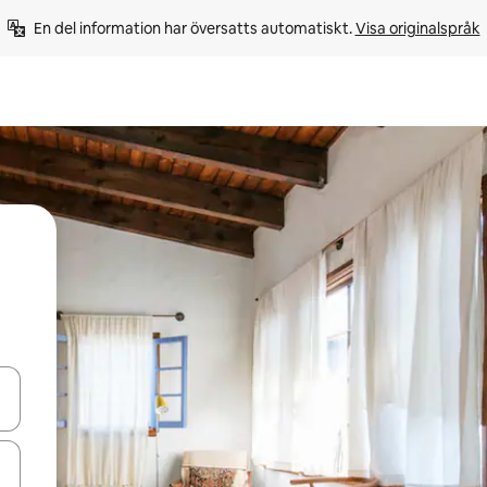
En del information har översatts automatiskt. 
Visa originalspråk
d upp- och nedåtpilarna eller utforska genom att trycka eller svepa.