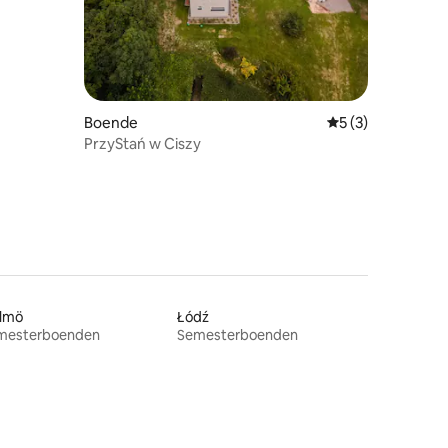
en
Boende
5 av 5 i genomsni
5 (3)
PrzyStań w Ciszy
lmö
Łódź
mesterboenden
Semesterboenden