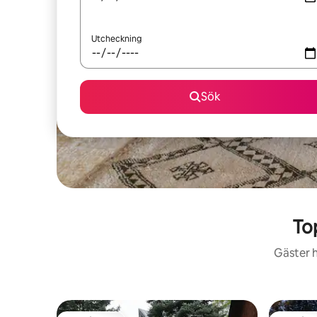
Utcheckning
Sök
To
Gäster h