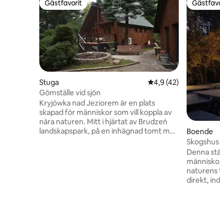
Gästfavorit
Gästfavo
Gästfavorit
Gästfavo
Stuga
4,9 av 5 i genomsnit
4,9 (42)
Gömställe vid sjön
Kryjówka nad Jeziorem är en plats
skapad för människor som vill koppla av
nära naturen. Mitt i hjärtat av Brudzeń
landskapspark, på en inhägnad tomt med
Boende
egen strandlinje vid sjön Józefowo,
erbjuder det lugn, avskildhet och
Denna stä
utrymme för avkoppling. Gäster kan
människor
njuta av en altan, ett stort paviljong med
naturens 
grill, en braskamin, en bastu, en
direkt, ind
badtunna, biljard, air hockey, bordtennis,
breda ter
en trädkoja, en SUP-bräda och cyklar.
Tucholski
Det är den perfekta platsen för en
aktivt till
familjesemester, en resa med vänner
göra sig a