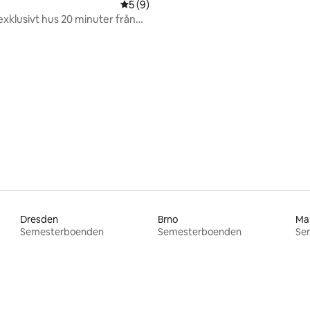
5 av 5 i genomsnittligt betyg, 9 omdöm
5 (9)
xklusivt hus 20 minuter från
Dresden
Brno
Ma
Semesterboenden
Semesterboenden
Se