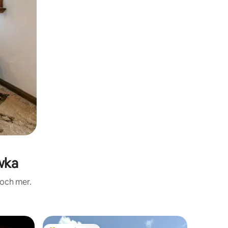
wka
 och mer.
Minihus