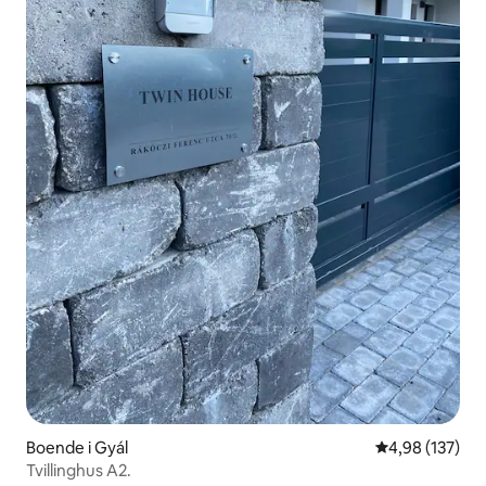
Boende i Gyál
4,98 av 5 i ge
4,98 (137)
Tvillinghus A2.