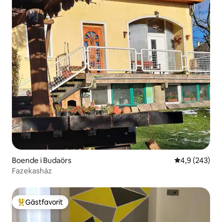
Boende i Budaörs
4,9 av 5 i ge
4,9 (243)
Fazekasház
Gästfavorit
Populär gästfavorit