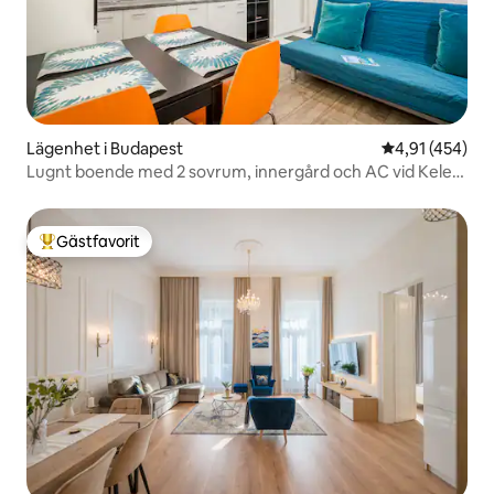
Lägenhet i Budapest
4,91 av 5 i ge
4,91 (454)
Lugnt boende med 2 sovrum, innergård och AC vid Keleti
och tunnelbanan
Gästfavorit
Populär gästfavorit