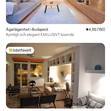
Ägarlägenhet i Budapest
4,95 av 5 i ge
4,95 (150)
Rymligt och elegant EXKLUSIVT boende
Gästfavorit
Populär gästfavorit