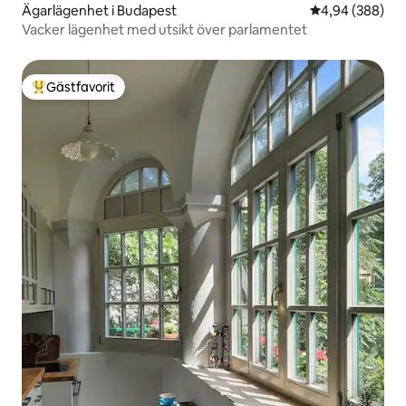
Ägarlägenhet i Budapest
4,94 av 5 i ge
4,94 (388)
Vacker lägenhet med utsikt över parlamentet
Gästfavorit
Populär gästfavorit