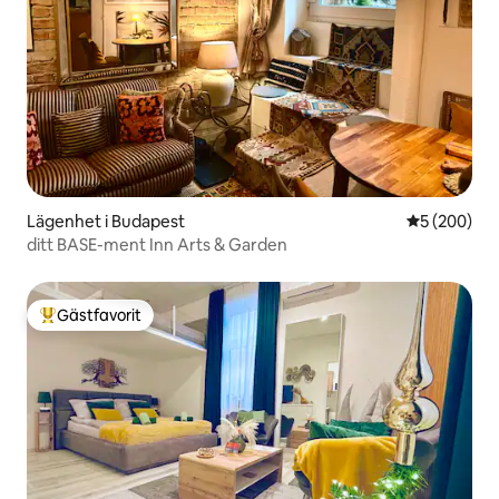
Lägenhet i Budapest
5 av 5 i ge
5 (200)
ditt BASE-ment Inn Arts & Garden
Gästfavorit
Populär gästfavorit