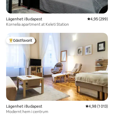
Lägenhet i Budapest
4,95 av 5 i ge
4,95 (299)
Kornelia apartment at Keleti Station
Gästfavorit
Populär gästfavorit
Lägenhet i Budapest
4,98 av 5 i gen
4,98 (1 013)
Modernt hem i centrum