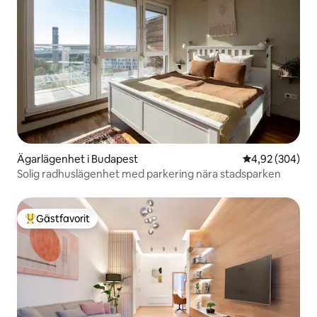
Ägarlägenhet i Budapest
4,92 av 5 i ge
4,92 (304)
Solig radhuslägenhet med parkering nära stadsparken
Gästfavorit
Populär gästfavorit