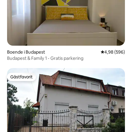
Boende i Budapest
4,98 av 5 i ge
4,98 (596)
Budapest & Family 1 - Gratis parkering
Gästfavorit
Gästfavorit