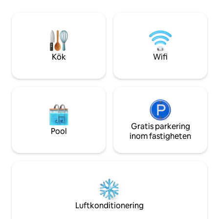
Torkställ. Högklassigt
ovanför ett mode
luftkonditioneringssystem Kök:
ett vardagsrum ligg
Mikrovågsugn, spis,
industriella fönste
induktionsvärmeplatta, diskmaskin,
100 år gammalt hus
kylskåp/frys, Nespresso-kaffemaskin
med gratis kapslar,
Kök
Wifi
varmvattenberedare, brödrost,
matlagningsredskap, bestick, tallrikar,
glas. Badrum: Hårtorkar, handdukar,
flytande tvål. Sovrum: Kabel-TV,
Samsung Smart"40"TV (Netflix,
Youtube), högkvalitativa sängkläder,
Springbox komfort sängar. Vi är öppna
för att uppfylla särskilda önskemål. När
Gratis parkering
Pool
du anländer till adressen väntar jag på
inom fastigheten
dig vid huvudingången till byggnaden
och hjälper dig med ditt bagage. Jag
kommer sedan att förklara de viktigaste
sakerna om lägenheten, omgivningen
och staden. Jag kan också hjälpa dig
med transport från och till flygplatsen
eller tågstationen. Jag är på 24-timmars
Luftkonditionering
tjänst när jag har gäster. Under din
vistelse kan du kontakta mig via telefon,