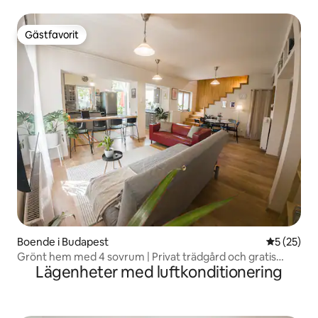
Gästfavorit
Gästfavorit
Boende i Budapest
5 av 5 i g
5 (25)
Grönt hem med 4 sovrum | Privat trädgård och gratis
Lägenheter med luftkonditionering
parkering