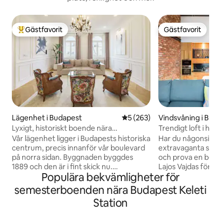
Gästfavorit
Gästfavorit
Populär gästfavorit
Gästfavorit
Lägenhet i Budapest
5 av 5 i genomsnittligt bety
5 (263)
Vindsvåning i Bud
Lyxigt, historiskt boende nära
Trendigt loft i hjä
landmärken i Downtown
Vår lägenhet ligger i Budapests historiska
Har du någonsin 
centrum, precis innanför vår boulevard
extravaganta stu
på norra sidan. Byggnaden byggdes
och prova en ber
1889 och den är i fint skick nu.
Lajos Vajdas förny
Populära bekvämligheter för
Lägenheten har högsta kvalitet i alla
vetter mot staden
detaljer. Utrustning: Höghastighets Wifi,
Városliget. Parkera 
semesterboenden nära Budapest Keleti
Samsung Smart SUHD"65"tv (Netflix,
underjordiska gara
Station
Youtube), Kabel HD-kanaler,
kök med slående 
Tvättmaskin, Torktumlare, Strykjärn,
tegel. En fabriks-