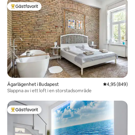
Gästfavorit
Populär gästfavorit
Ägarlägenhet i Budapest
4,95 av 5 i ge
4,95 (849)
Slappna av i ett loft i en storstadsområde
Gästfavorit
Populär gästfavorit