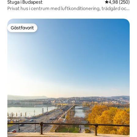
Stuga i Budapest
4,98 av 5 i ge
4,98 (250)
Privat hus i centrum med luftkonditionering, trädgård och
garage
Gästfavorit
Gästfavorit