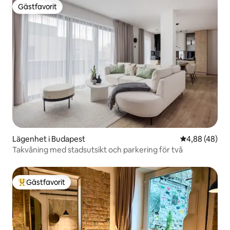
Gästfavorit
Gästfavorit
Lägenhet i Budapest
4,88 av 5 i g
4,88 (48)
Takvåning med stadsutsikt och parkering för två
Gästfavorit
Populär gästfavorit