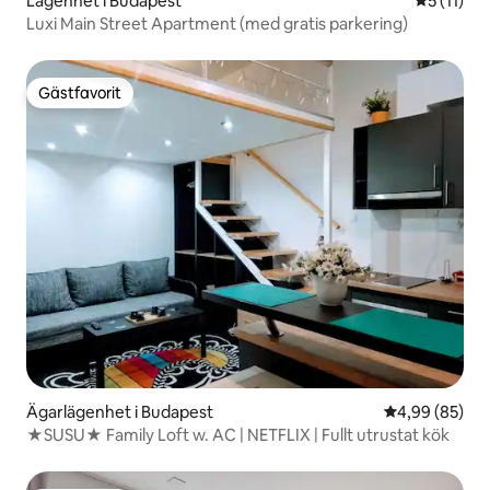
Lägenhet i Budapest
5 av 5 i 
5 (11)
Luxi Main Street Apartment (med gratis parkering)
Gästfavorit
Gästfavorit
Ägarlägenhet i Budapest
4,99 av 5 i g
4,99 (85)
★SUSU★ Family Loft w. AC | NETFLIX | Fullt utrustat kök