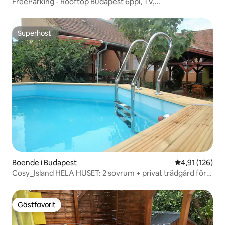
FreeParking - Rooftop Budapest 6ppl, TV,
luftkonditionering, Wifi
Superhost
Superhost
Boende i Budapest
4,91 av 5 i ge
4,91 (126)
Cosy_Island HELA HUSET: 2 sovrum + privat trädgård för
10 personer
Gästfavorit
Gästfavorit