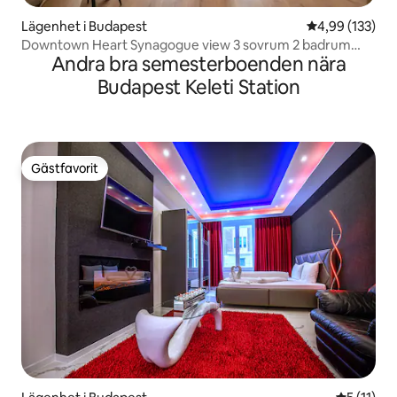
Lägenhet i Budapest
4,99 av 5 i ge
4,99 (133)
Downtown Heart Synagogue view 3 sovrum 2 badrum
Andra bra semesterboenden nära
A/C
Budapest Keleti Station
Gästfavorit
Gästfavorit