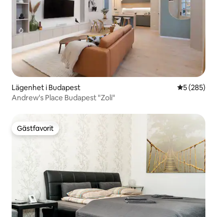
Lägenhet i Budapest
5 av 5 i ge
5 (285)
Andrew's Place Budapest "Zoli"
Gästfavorit
Gästfavorit