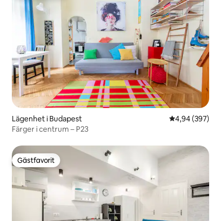
Lägenhet i Budapest
4,94 av 5 i ge
4,94 (397)
Färger i centrum – P23
Gästfavorit
Gästfavorit