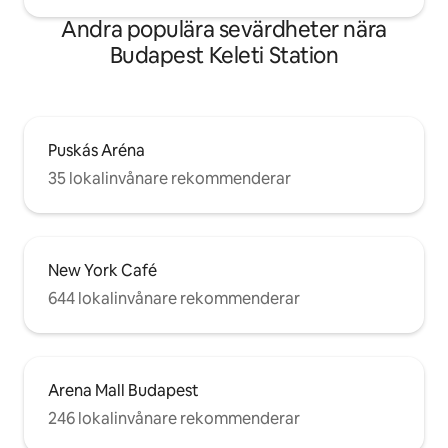
viber, whatsapp, messenger, när som
Andra populära sevärdheter nära
helst. Lägenheten ligger på en
boulevard i Budapests historiska
Budapest Keleti Station
centrum, nära Operan, St Stephen's
Basilica, den ungerska
parlamentsbyggnaden, WestEnd
shoppingcenter och stadens berömda
ruinbarer.
Puskás Aréna
35 lokalinvånare rekommenderar
New York Café
644 lokalinvånare rekommenderar
Arena Mall Budapest
246 lokalinvånare rekommenderar