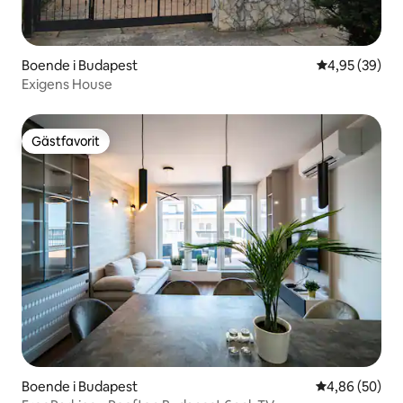
Boende i Budapest
4,95 av 5 i g
4,95 (39)
Exigens House
Gästfavorit
Gästfavorit
Boende i Budapest
4,86 av 5 i g
4,86 (50)