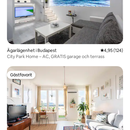
Ägarlägenhet i Budapest
4,95 av 5 i ge
4,95 (124)
City Park Home – AC, GRATIS garage och terrass
Gästfavorit
Gästfavorit