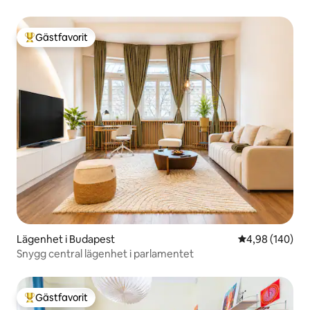
Gästfavorit
Populär gästfavorit
Lägenhet i Budapest
4,98 av 5 i ge
4,98 (140)
Snygg central lägenhet i parlamentet
Gästfavorit
Populär gästfavorit