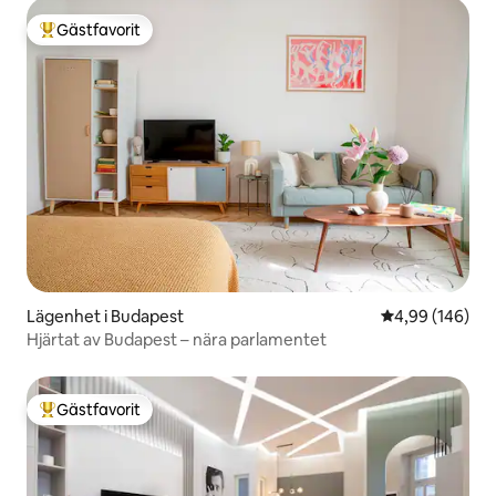
Gästfavorit
Populär gästfavorit
Lägenhet i Budapest
4,99 av 5 i ge
4,99 (146)
Hjärtat av Budapest – nära parlamentet
Gästfavorit
Populär gästfavorit