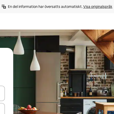
En del information har översatts automatiskt. 
Visa originalspråk
d upp- och nedåtpilarna eller utforska genom att trycka eller svepa.