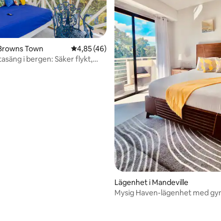
 Browns Town
4,85 av 5 i genomsnittligt betyg, 46 omdöm
4,85 (46)
säng i bergen: Säker flykt,
fi
ttligt betyg, 3 omdömen
Lägenhet i Mandeville
Mysig Haven-lägenhet med gym
och WiFi