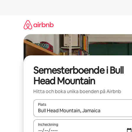
Hoppa
till
innehåll
Semesterboende i Bull
Head Mountain
Hitta och boka unika boenden på Airbnb
Plats
När resultaten är tillgängliga kan du navigera me
Incheckning