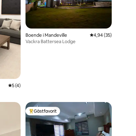
en
Boende i Mandeville
4,94 av 5 i genomsnit
4,94 (35)
Vackra Battersea Lodge
5 av 5 i genomsnittligt betyg, 4 omdömen
5 (4)
Gästfavorit
Populär gästfavorit