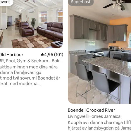
avorit
Superhost
gästfavorit
Superhost
Old Harbour
4,96 av 5 i genomsnittligt betyg, 101 omdöm
4,96 (101)
BR, Pool, Gym & Spelrum - Boka
aktiga minnen med dina nära
 denna familjevänliga
tligt betyg, 61 omdömen
sort med två sovrum! Boendet är
lerat med moderna
eter och har ett livligt
r oändligt nöje, plus tillgång till
h gym för alla åldrar att njuta
ott om utrymme för alla
Boende i Crooked River
r boendet avkoppling,
Livingwell Homes Jamaica
ning och bekvämlighet. Beläget
Koppla av i denna charmiga tillfl
a minuter från staden har du
hjärtat av landsbygden på Jama
gång till restauranger, affärer