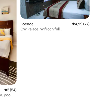
en
Boende
4,99 av 5 i genomsnit
4,99 (77)
CW Palace. Wifi och full
luftkonditionering
5 av 5 i genomsnittligt betyg, 54 omdömen
5 (54)
, pool