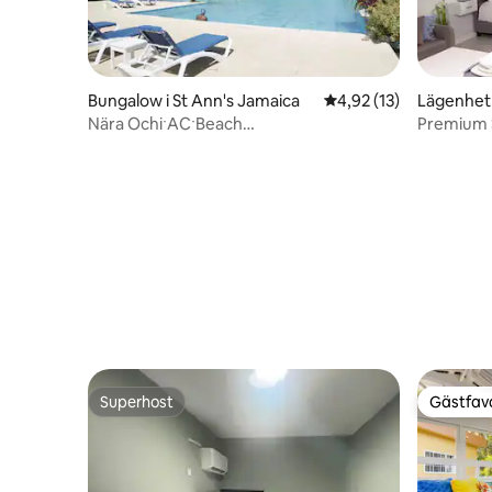
Bungalow i St Ann's Jamaica
4,92 av 5 i genomsnit
4,92 (13)
Lägenhet 
Nära OchiˑACˑBeach
Premium S
ClubˑCookˑFamilyˑSun Villaˑ
Superhost
Gästfavo
Superhost
Gästfavo