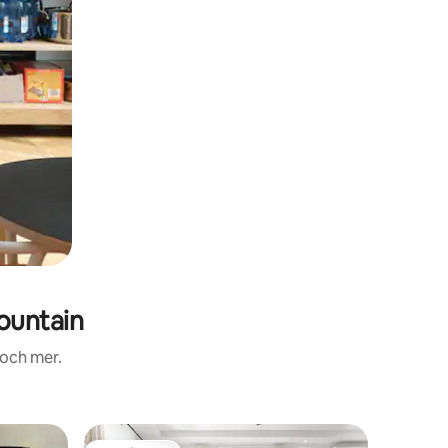
ountain
 och mer.
Boende i