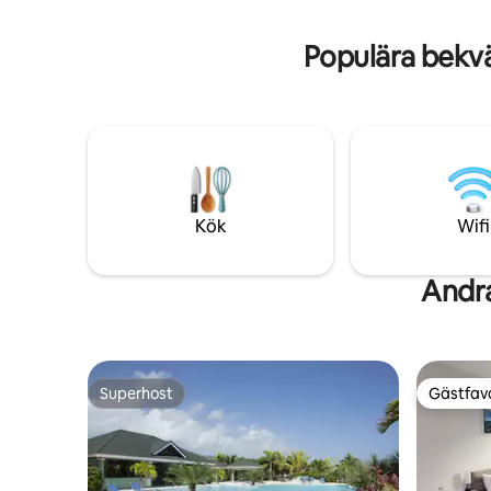
kombinationen av avskildhet och
och lokala
bekvämlighet – fridfullt och avskilt, men
enkelt att
ändå nära stränder, restauranger och
Populära bekv
sevärdheter. * Vi kan ordna med en
privat kock, städning, flygplatstransfer
och påfyllning av livsmedel i förväg så att
du kan anlända och varva ner.
Kök
Wifi
Andra
Superhost
Gästfavo
Superhost
Gästfavo