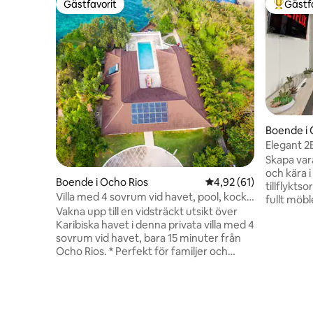
Gästfavorit
Gästf
Gästfavorit
Populär 
Boende i 
Elegant 2
nu
Skapa var
och kära i
Boende i Ocho Rios
4,92 av 5 i genomsnit
4,92 (61)
tillflykt
Villa med 4 sovrum vid havet, pool, kock
fullt möb
som tillval, nära Ocho Rios
Vakna upp till en vidsträckt utsikt över
bekvämligh
Karibiska havet i denna privata villa med 4
spelrum fö
sovrum vid havet, bara 15 minuter från
en pool oc
Ocho Rios. * Perfekt för familjer och
av. Med g
grupper – här finns sovrum med eget
kombinera
badrum, en egen pool och inbjudande
underhåll
uteplatser för matlagning och
bara någr
avkoppling. * Njut av den perfekta
snabb till