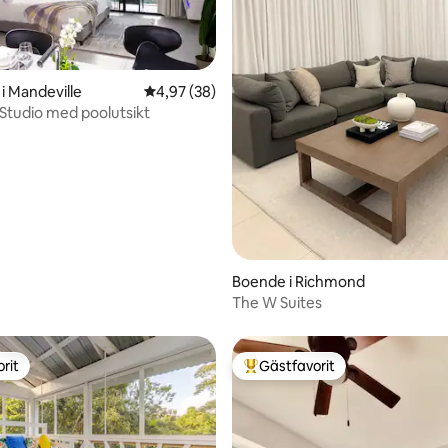
tligt betyg, 13 omdömen
i Mandeville
4,97 av 5 i genomsnittligt betyg, 38 omdöm
4,97 (38)
tudio med poolutsikt
Boende i Richmond
The W Suites
rit
Gästfavorit
rit
Populär gästfavorit