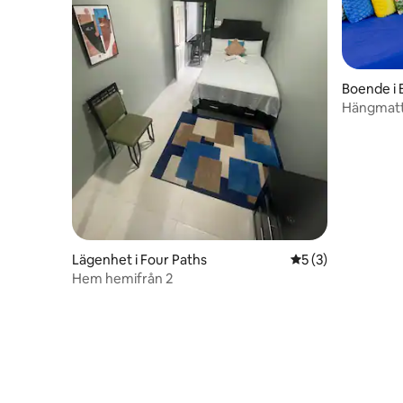
Boende i
Hängmatta
snabbt wi
Lägenhet i Four Paths
5 av 5 i genomsni
5 (3)
Hem hemifrån 2