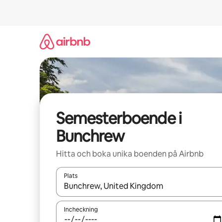
Hoppa
till
innehåll
Semesterboende i
Bunchrew
Hitta och boka unika boenden på Airbnb
Plats
När resultaten är tillgängliga kan du navigera me
Incheckning