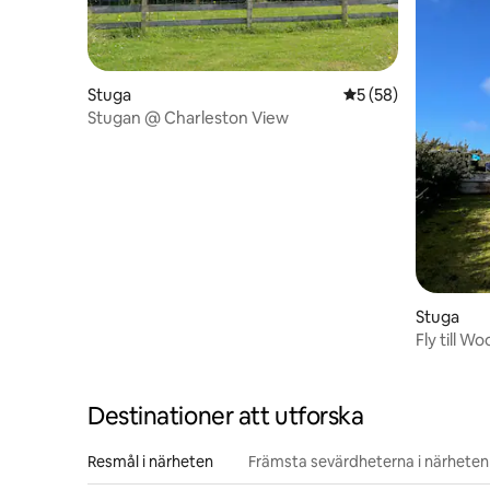
Stuga
5 av 5 i genomsnit
5 (58)
Stugan @ Charleston View
Stuga
Fly till W
Destinationer att utforska
Resmål i närheten
Främsta sevärdheterna i närheten