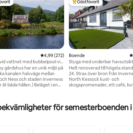
avorit
Gästfavorit
gästfavorit
Populär gästfavorit
4,99 av 5 i genomsnittligt betyg, 272 omdöm
4,99 (272)
Boende
4
vid vattnet med bubbelpool vid
Stuga med underbar havsutsik
s
y gårdshus har en unik miljö på
Helt renoverad till högsta stand
ligt betyg, 125 omdömen
ka kanalen halvvägs mellan
24. Strax över bron från Invern
Loch Ness och staden Inverness
North Kessock kust- och
 åt båda hållen.) Beläget i en
skogspromenader, ett café, but
 Highland egendom har denna
lekpark och hotell med bar och
plats omfattande, helt
restaurang. Utsikt över Moray F
 trädgårdar ner till kanalen och
Kessock Bridge och Inverness. Chilla i
bekvämligheter för semesterboenden 
är utsikt över öppen landsbygd
trädgården med utsikt över fjä
rna bortom. Högländernas
se delfiner, sälar och fåglar. Pe
och ändå bara några minuter
tillflyktsort efter golf (Castle S
ämligheterna i en större stad
Dornoch etc.) Perfekt läge för
ggande transportnav. Det är
dagsutflykter till underbara plat