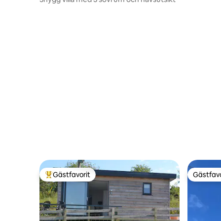
Gästfavorit
Gästfavo
Populär gästfavorit
Gästfavo