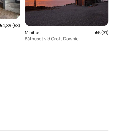
4,89 av 5 i genomsnittligt betyg, 53 omdömen
4,89 (53)
Minihus
5 av 5 i genomsni
5 (31)
Båthuset vid Croft Downie
en