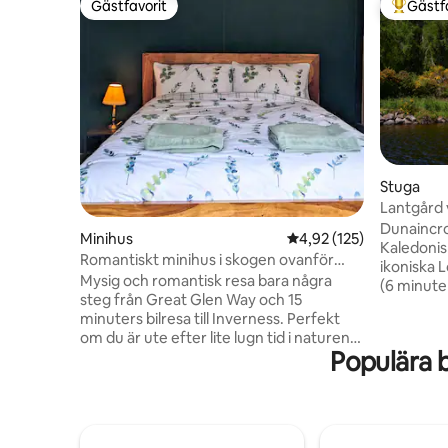
Gästfavorit
Gästf
Gästfavorit
Populär 
Stuga
Lantgård 
Loch Nes
Dunaincro
Minihus
4,92 av 5 i genomsnitt
4,92 (125)
Kaledonis
Romantiskt minihus i skogen ovanför
ikoniska 
Loch Ness
Mysig och romantisk resa bara några
(6 minuter
steg från Great Glen Way och 15
historisk
minuters bilresa till Inverness. Perfekt
avskilda 
om du är ute efter lite lugn tid i naturen.
inhägnade
Populära 
På vår Off-Grid Permaculture Croft
spektakul
håller vi ankor, kycklingar och bin, har ett
och kulla
stort växthus och en stor
vildmark 
grönsaksträdgård utomhus, eldgrop och
från bekv
hängmattor. När du bokar en vistelse
och närli