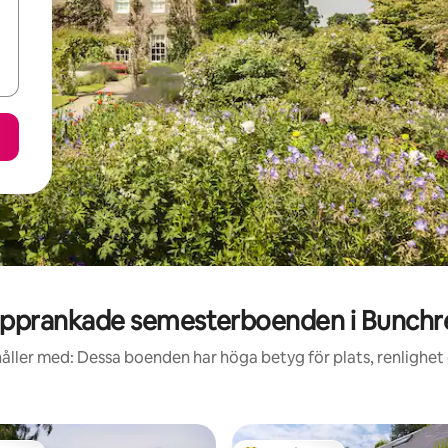
pprankade semesterboenden i Bunch
åller med: Dessa boenden har höga betyg för plats, renlighet