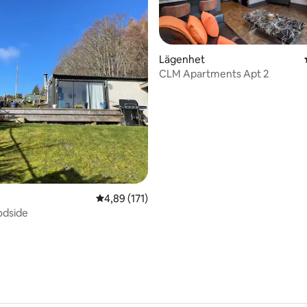
tligt betyg, 58 omdömen
Lägenhet
CLM Apartments Apt 2
4,89 av 5 i genomsnittligt betyg, 171 omdöm
4,89 (171)
oodside