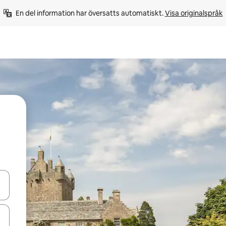
En del information har översatts automatiskt. 
Visa originalspråk
d upp- och nedåtpilarna eller utforska genom att trycka eller svepa.