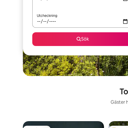
Utcheckning
Sök
To
Gäster h