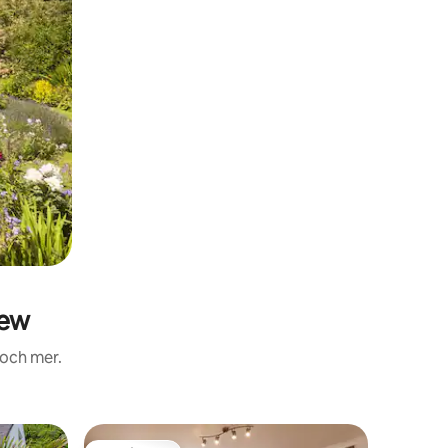
rew
 och mer.
Hydda