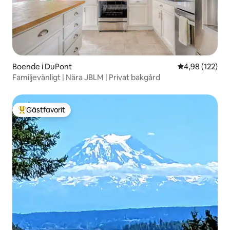
Boende i DuPont
4,98 av 5 i ge
4,98 (122)
Familjevänligt | Nära JBLM | Privat bakgård
Gästfavorit
Populär gästfavorit