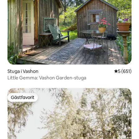
Stuga i Vashon
5 av 5 i ge
5 (651)
Little Gemma: Vashon Garden-stuga
Gästfavorit
Gästfavorit