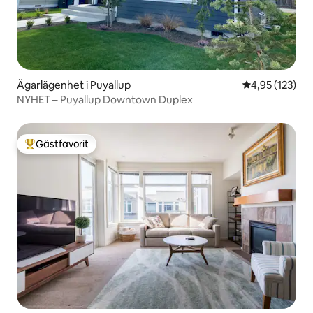
Ägarlägenhet i Puyallup
4,95 av 5 i ge
4,95 (123)
NYHET – Puyallup Downtown Duplex
Gästfavorit
Populär gästfavorit