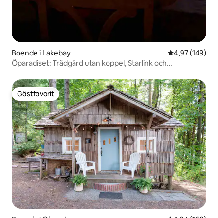
Boende i Lakebay
4,97 av 5 i ge
4,97 (149)
Öparadiset: Trädgård utan koppel, Starlink och
solnedgångar
Gästfavorit
Gästfavorit