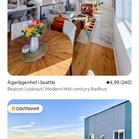
Ägarlägenhet i Seattle
4,99 av 5 i ge
4,99 (240)
Beacon Lookout/ Modern Mid-century Radhus
Gästfavorit
Populär gästfavorit