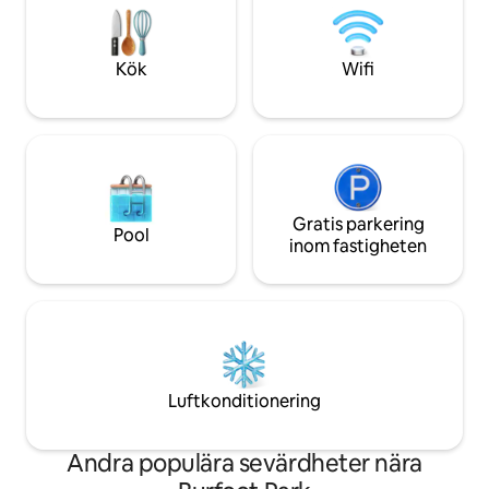
mindre) till nationalparkerna Rainier och
bortom. Sitt vid 
Olympic, havet, djurparken,
eldstaden under d
djurparkerna.
eller slappna av 
Kök
Wifi
däcksmöblerna.
Gratis parkering
Pool
inom fastigheten
Luftkonditionering
Andra populära sevärdheter nära