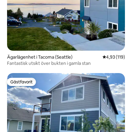
Ägarlägenhet i Tacoma (Seattle)
4,93 av 5 i ge
4,93 (119)
Fantastisk utsikt över bukten i gamla stan
Gästfavorit
Gästfavorit