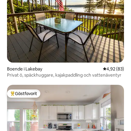
Boende i Lakebay
4,92 av 5 i g
4,92 (83)
Privat ö, späckhuggare, kajakpaddling och vattenäventyr
Gästfavorit
Populär gästfavorit