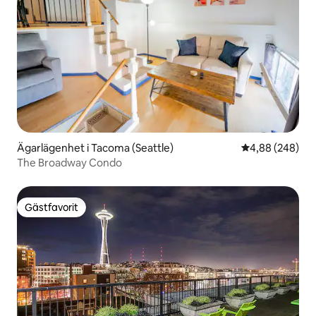
Ägarlägenhet i Tacoma (Seattle)
4,88 av 5 i ge
4,88 (248)
The Broadway Condo
Gästfavorit
Gästfavorit