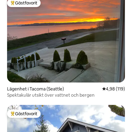
Gästfavorit
Populär gästfavorit
Lägenhet i Tacoma (Seattle)
4,98 av 5 i ge
4,98 (119)
Spektakulär utsikt över vattnet och bergen
Gästfavorit
Populär gästfavorit