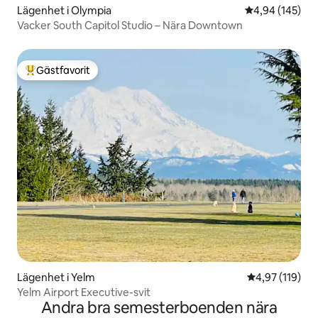
Lägenhet i Olympia
4,94 av 5 i ge
4,94 (145)
Vacker South Capitol Studio – Nära Downtown
Gästfavorit
Populär gästfavorit
Lägenhet i Yelm
4,97 av 5 i ge
4,97 (119)
Yelm Airport Executive-svit
Andra bra semesterboenden nära