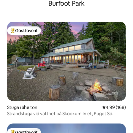
Burfoot Park
Gästfavorit
Populär gästfavorit
Stuga i Shelton
4,99 av 5 i ge
4,99 (168)
Strandstuga vid vattnet på Skookum Inlet, Puget Sd.
Gästfavorit