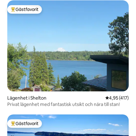
Gästfavorit
Populär gästfavorit
Lägenhet i Shelton
4,95 av 5 i ge
4,95 (417)
Privat lägenhet med fantastisk utsikt och nära till stan!
Gästfavorit
Populär gästfavorit