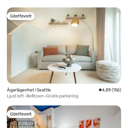
Gästfavorit
Gästfavorit
Ägarlägenhet i Seattle
4,89 av 5 i ge
4,89 (156)
Ljust loft •Belltown •Gratis parkering
Gästfavorit
Gästfavorit