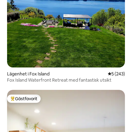
Lägenhet i Fox Island
5 av 5 i ge
5 (243)
Fox Island Waterfront Retreat med fantastisk utsikt
Gästfavorit
Populär gästfavorit