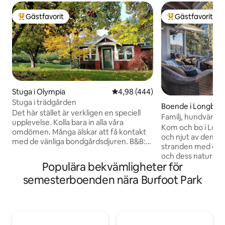
Gästfavorit
Gästfavorit
Populär gästfavorit
Populär gästfavor
Stuga i Olympia
4,98 av 5 i genomsnittligt bety
4,98 (444)
Stuga i trädgården
Boende i Longbra
Det här stället är verkligen en speciell
Familj, hundvänlig
upplevelse. Kolla bara in alla våra
vattnet
Kom och bo i Long
omdömen. Många älskar att få kontakt
och njut av denna f
med de vänliga bondgårdsdjuren. B&B:t
stranden med ett 
är mycket bekvämt och privat. De
och dess naturskö
exceptionella trädgårdarna ger intrycket
Populära bekvämligheter för
Rainier. Denna mo
av att vi är flera mil bort från staden,
från mitten av årh
semesterboenden nära Burfoot Park
men alla tjänster finns inom 2 miles. Bara
över 1,5 tunnland 
en mil från motorvägen, med enkel
fruktträdgård och r
tillgång till saltvattnet, promenadvägar
och hav. Njut av 
och parker, restauranger, museer,
livsstil vid vattne
butiker. Bara ett par timmar (eller
SUP för att utfors