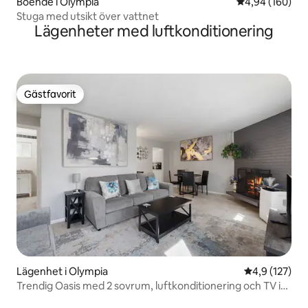
Boende i Olympia
4,94 av 5 i ge
4,94 (160)
Stuga med utsikt över vattnet
Lägenheter med luftkonditionering
Gästfavorit
Gästfavorit
Lägenhet i Olympia
4,9 av 5 i ge
4,9 (127)
Trendig Oasis med 2 sovrum, luftkonditionering och TV i
rummen