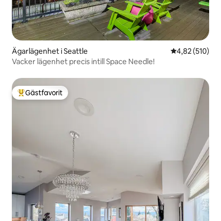
Ägarlägenhet i Seattle
4,82 av 5 i ge
4,82 (510)
Vacker lägenhet precis intill Space Needle!
Gästfavorit
Populär gästfavorit