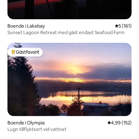
Boende i Lakebay
5 av 5 i ge
5 (161)
Sunset Lagoon Retreat med gäst endast Seafood Farm
Gästfavorit
Populär gästfavorit
Boende i Olympia
4,99 av 5 i ge
4,99 (152)
Lugn tillflyktsort vid vattnet