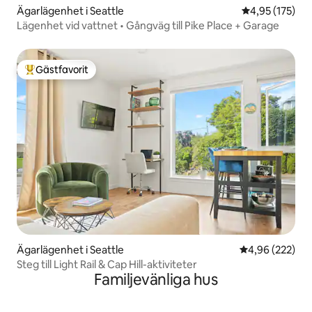
Ägarlägenhet i Seattle
4,95 av 5 i ge
4,95 (175)
Lägenhet vid vattnet • Gångväg till Pike Place + Garage
Gästfavorit
Populär gästfavorit
Ägarlägenhet i Seattle
4,96 av 5 i ge
4,96 (222)
Steg till Light Rail & Cap Hill-aktiviteter
Familjevänliga hus