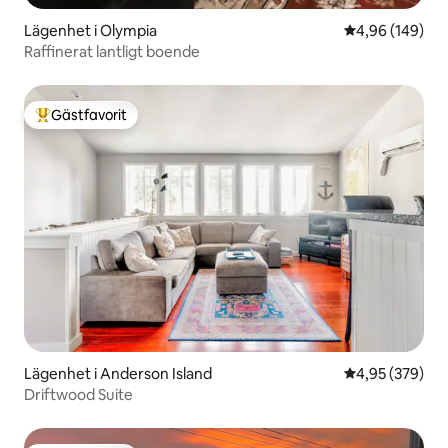
Lägenhet i Olympia
4,96 av 5 i ge
4,96 (149)
Raffinerat lantligt boende
Gästfavorit
Populär gästfavorit
Lägenhet i Anderson Island
4,95 av 5 i ge
4,95 (379)
Driftwood Suite