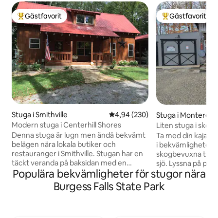
Gästfavorit
Gästfavorit
Populär gästfavorit
Populär gästfavor
Stuga i Smithville
4,94 av 5 i genomsnittligt bety
4,94 (230)
Stuga i Monterey
Modern stuga i Centerhill Shores
Liten stuga i skog
Denna stuga är lugn men ändå bekvämt
Ta med din kajak o
belägen nära lokala butiker och
i bekvämligheten av
restauranger i Smithville. Stugan har en
skogbevuxna tunn
täckt veranda på baksidan med en
sjö. Lyssna på prä
Populära bekvämligheter för stugor nära
vacker utsikt över skogen och en
lägereldar som bri
badtunna att njuta av oavsett väder. Du
natthimlen som gli
Burgess Falls State Park
kan njuta av vandring, fiske och båtliv i
eldflugor. På dage
närheten från vår stuga. Tillgång till sjön
vandringsskor och
ligger inom 20 minuter för marinorna
närliggande stats