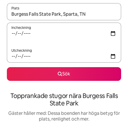
Plats
När resultaten är tillgängliga kan du navigera med upp- och ned
Incheckning
Utcheckning
Sök
Topprankade stugor nära Burgess Falls
State Park
Gäster håller med: Dessa boenden har höga betyg för
plats, renlighet och mer.