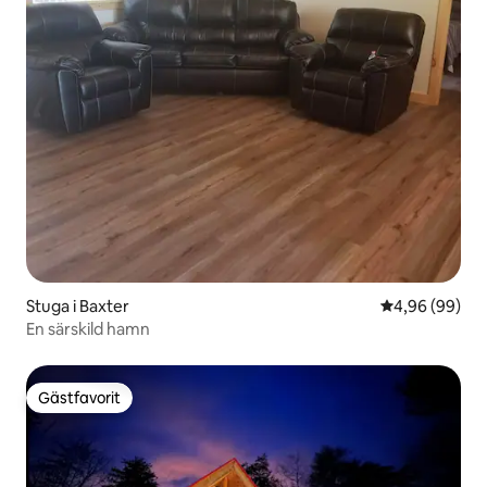
Stuga i Baxter
4,96 av 5 i g
4,96 (99)
En särskild hamn
Gästfavorit
Gästfavorit