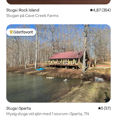
Stuga i Rock Island
4,87 av 5 i ge
4,87 (354)
Stugan på Cave Creek Farms
Gästfavorit
Populär gästfavorit
Stuga i Sparta
5 av 5 i g
5 (57)
Mysig stuga vid sjön med 1 sovrum i Sparta, TN