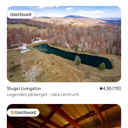
Gästfavorit
Gästfavorit
Stuga i Livingston
4,95 av 5 i ge
4,95 (110)
Legenden på berget - nära centrum!
Gästfavorit
Populär gästfavorit