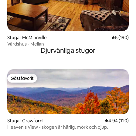
Stuga i McMinnville
5 av 5 i ge
5 (190)
Värdshus - Mellan
Djurvänliga stugor
Gästfavorit
Gästfavorit
Stuga i Crawford
4,94 av 5 i ge
4,94 (120)
Heaven's View - skogen är härlig, mörk och djup.