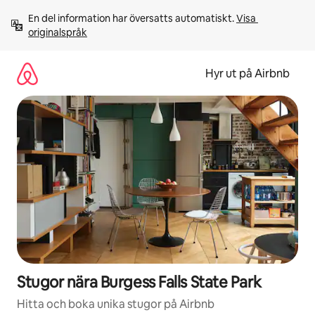
Hoppa
En del information har översatts automatiskt. 
Visa 
till
originalspråk
innehåll
Hyr ut på Airbnb
Stugor nära Burgess Falls State Park
Hitta och boka unika stugor på Airbnb