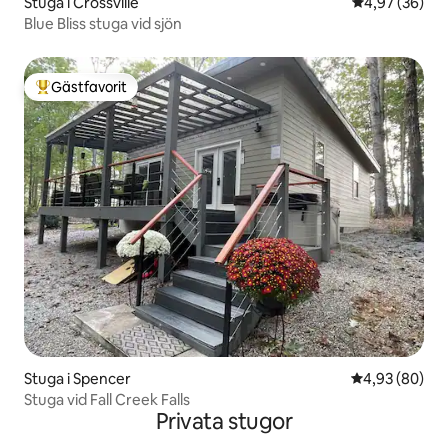
Stuga i Crossville
4,97 av 5 i g
4,97 (36)
Blue Bliss stuga vid sjön
Gästfavorit
Populär gästfavorit
Stuga i Spencer
4,93 av 5 i g
4,93 (80)
Stuga vid Fall Creek Falls
Privata stugor