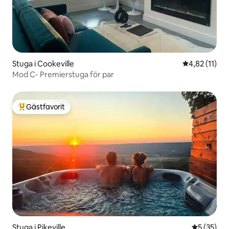
Stuga i Cookeville
4,82 av 5 i 
4,82 (11)
Mod C- Premierstuga för par
Gästfavorit
Populär gästfavorit
Stuga i Pikeville
5 av 5 i g
5 (35)