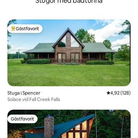
Stugor med badtunna
Gästfavorit
Populär gästfavorit
Stuga i Spencer
4,92 av 5 i ge
4,92 (128)
Solace vid Fall Creek Falls
Gästfavorit
Gästfavorit