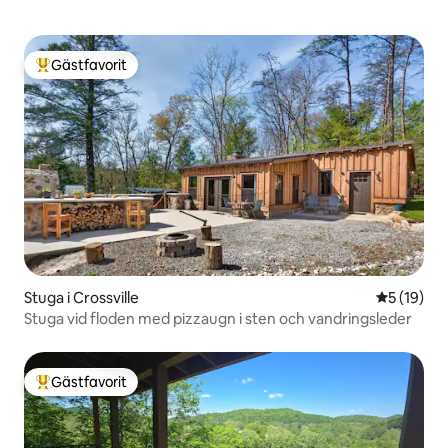
Gästfavorit
Populär gästfavorit
Stuga i Crossville
5 av 5 i g
5 (19)
Stuga vid floden med pizzaugn i sten och vandringsleder
Gästfavorit
Populär gästfavorit