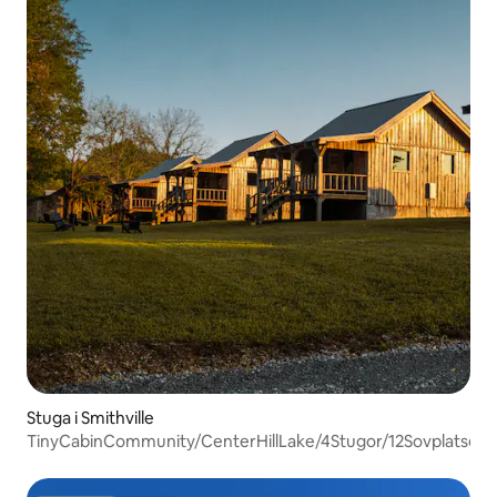
Stuga i Smithville
TinyCabinCommunity/CenterHillLake/4Stugor/12Sovplatser