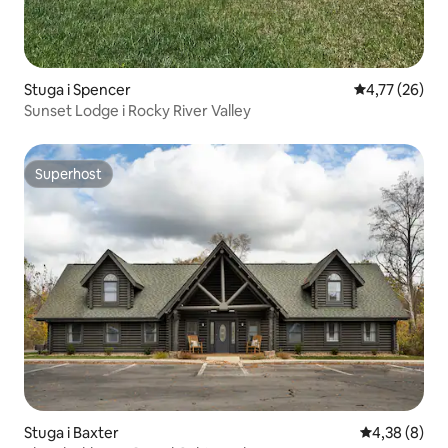
Stuga i Spencer
4,77 av 5 i g
4,77 (26)
Sunset Lodge i Rocky River Valley
Superhost
Superhost
Stuga i Baxter
4,38 av 5 i 
4,38 (8)