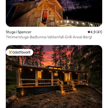
Stuga i Spencer
4,9 av 5 i 
4,9 (41)
Timmerstuga-Badtunna-Vattenfall-Grill-Areal-Berg!
Gästfavorit
Populär gästfavorit