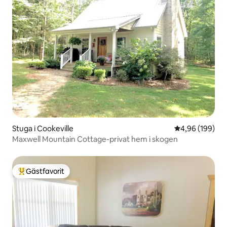
Stuga i Cookeville
4,96 av 5 i ge
4,96 (199)
Maxwell Mountain Cottage-privat hem i skogen
Gästfavorit
Populär gästfavorit