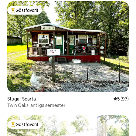
Gästfavorit
Populär gästfavorit
Stuga i Sparta
5 av 5 i g
5 (97)
Twin Oaks lantliga semester
Gästfavorit
Populär gästfavorit