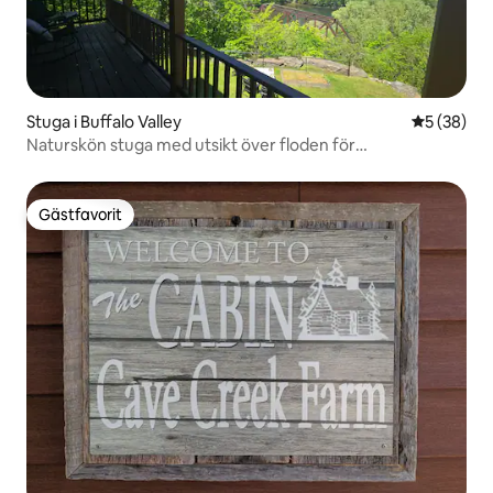
Stuga i Buffalo Valley
5 av 5 i g
5 (38)
Naturskön stuga med utsikt över floden för
fiskare/utomhusmän
Gästfavorit
Gästfavorit