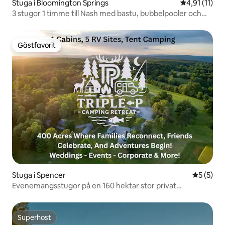
Stuga i Bloomington Springs
4,91 av 5 i 
4,91 (11)
3 stugor 1 timme till Nash med bastu, bubbelpooler och
eldstad!
Gästfavorit
Gästfavorit
Stuga i Spencer
5 av 5 i 
5 (5)
Evenemangsstugor på en 160 hektar stor privat
tillflyktsort | Husvagnsanslutning
Superhost
Superhost