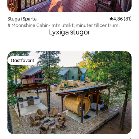
Stuga i Sparta
4,86 av 5 i g
4,86 (81)
# Moonshine Cabin- mtn utsikt, minuter till centrum.
Lyxiga stugor
Gästfavorit
Gästfavorit