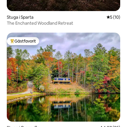
Stuga i Sparta
5 av 5 i g
5 (10)
The Enchanted Woodland Retreat
Gästfavorit
Populär gästfavorit