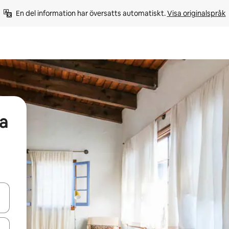
En del information har översatts automatiskt. 
Visa originalspråk
a
d upp- och nedåtpilarna eller utforska genom att trycka eller svepa.