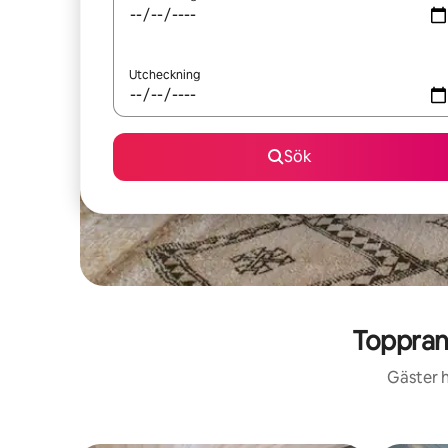
Utcheckning
Sök
Toppran
Gäster h