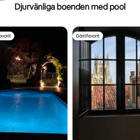
Djurvänliga boenden med pool
avorit
Gästfavorit
gästfavorit
Gästfavorit