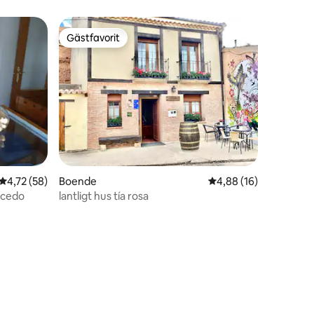
Gästfavorit
Gästfavorit
4,72 av 5 i genomsnittligt betyg, 58 omdömen
4,72 (58)
Boende
4,88 av 5 i genomsnit
4,88 (16)
rcedo
lantligt hus tía rosa
en