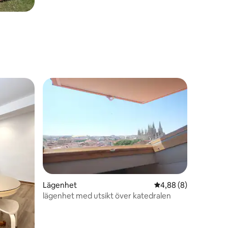
en
Lägenhet
4,88 av 5 i genomsni
4,88 (8)
lägenhet med utsikt över katedralen