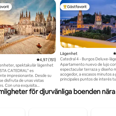
avorit
Gästfavorit
gästfavorit
Populär gästfavorit
Lägenhet
4
Catedral 4 - Burgos Deluxe-lä
ligt betyg, 166 omdömen
4,97 av 5 i genomsnittligt betyg, 151 omdöm
4,97 (151)
Apartamento nuevo de lujo co
enheter, spektakulär lägenhet
espectacular terraza y diseño
ISTA CATEDRAL" es
acogedor, a escasos minutos a p
nte impresionante. Desde su
principales puntos de interés tu
 disfruta de unas vistas
la ciudad de Burgos. Dispone de 3
es. Con una exquisita
habitaciones, una con cama de 
ligheter för djurvänliga boenden nära
n conjuga comodidad y diseño
cm y dos con cama nido (cama 
da de LUJO, A ESTRENAR.
camas de 90 x 200 cm),2 baños
l, gracias a un gran espejo,
completos con ducha y salón-
 salón equipado con SMART TV y
El alojamiento dispone de WIFI 
fá cama. La cocina americana
TV de 55” y cocina completam
al detalle. Su dormitorio,