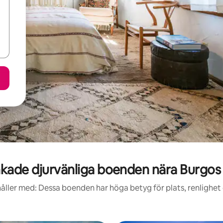
kade djurvänliga boenden nära Burgos 
åller med: Dessa boenden har höga betyg för plats, renlighet