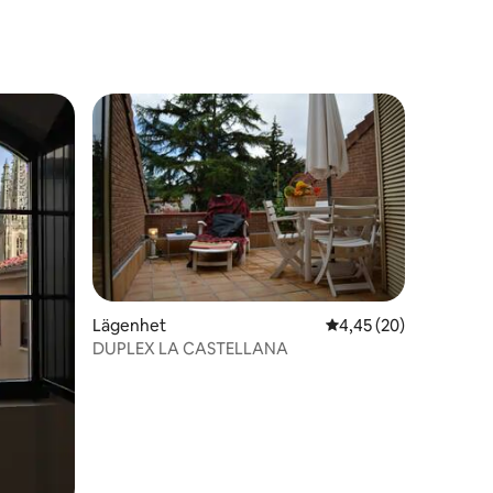
Lägenhet
4,45 av 5 i genomsnit
4,45 (20)
DUPLEX LA CASTELLANA