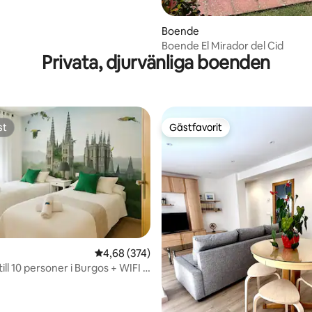
Boende
Boende El Mirador del Cid
Privata, djurvänliga boenden
st
Gästfavorit
st
Gästfavorit
4,68 av 5 i genomsnittligt betyg, 374 omdöm
4,68 (374)
ill 10 personer i Burgos + WIFI +
tligt betyg, 21 omdömen