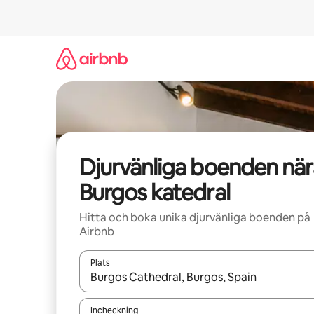
Hoppa
till
innehåll
Djurvänliga boenden när
Burgos katedral
Hitta och boka unika djurvänliga boenden på
Airbnb
Plats
När resultaten är tillgängliga kan du navigera me
Incheckning