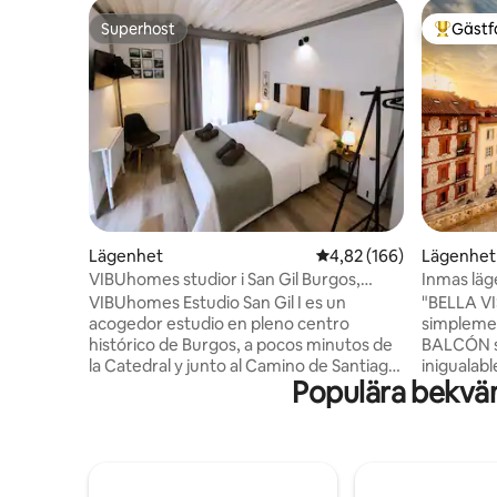
Superhost
Gästf
Superhost
Populär 
Lägenhet
4,82 av 5 i genomsnitt
4,82 (166)
Lägenhet
VIBUhomes studior i San Gil Burgos,
Inmas läg
VIBUhome...
VIBUhomes Estudio San Gil I es un
"BELLA V
acogedor estudio en pleno centro
simpleme
histórico de Burgos, a pocos minutos de
BALCÓN se
la Catedral y junto al Camino de Santiago.
inigualabl
Populära bekväm
Cuenta con cama de matrimonio, cocina
decoració
equipada, wifi, Smart TV, lavadora-
en una vivien
secadora y baño privado. Sus amplios
La catedra
ventanales aportan mucha luz natural y
invade el
permiten disfrutar del encanto del casco
cómodo so
antiguo. Ideal para parejas, viajeros,
está equipada 