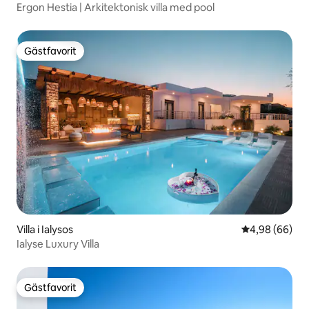
Ergon Hestia | Arkitektonisk villa med pool
Gästfavorit
Gästfavorit
Villa i Ialysos
4,98 av 5 i g
4,98 (66)
Ialyse Luxury Villa
Gästfavorit
Gästfavorit