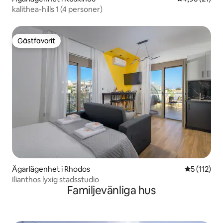
kalithea-hills 1 (4 personer)
Gästfavorit
Gästfavorit
Ägarlägenhet i Rhodos
5 av 5 i g
5 (112)
Ilianthos lyxig stadsstudio
Familjevänliga hus