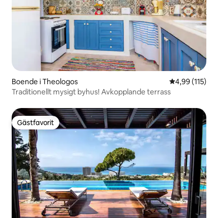
Boende i Theologos
4,99 av 5 i ge
4,99 (115)
Traditionellt mysigt byhus! Avkopplande terrass
Gästfavorit
Gästfavorit