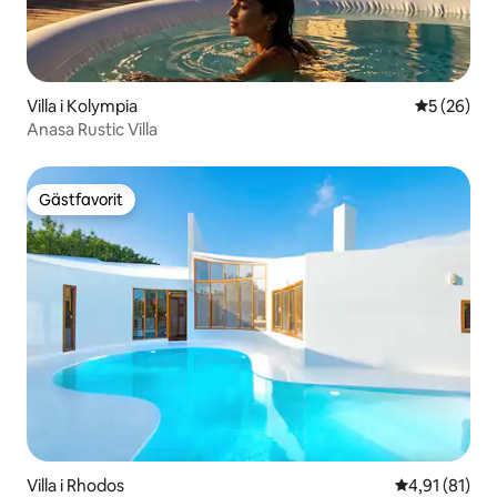
Villa i Kolympia
5 av 5 i g
5 (26)
Anasa Rustic Villa
Gästfavorit
Gästfavorit
Villa i Rhodos
4,91 av 5 i g
4,91 (81)