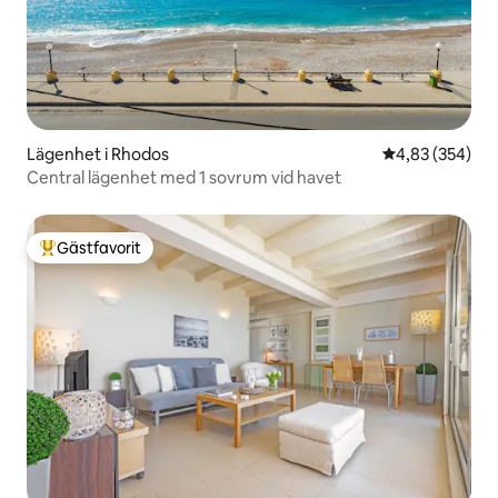
Lägenhet i Rhodos
4,83 av 5 i ge
4,83 (354)
Central lägenhet med 1 sovrum vid havet
Gästfavorit
Populär gästfavorit