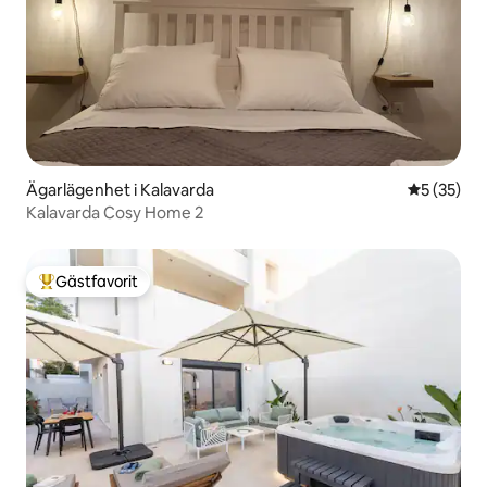
Ägarlägenhet i Kalavarda
5 av 5 i g
5 (35)
Kalavarda Cosy Home 2
Gästfavorit
Populär gästfavorit