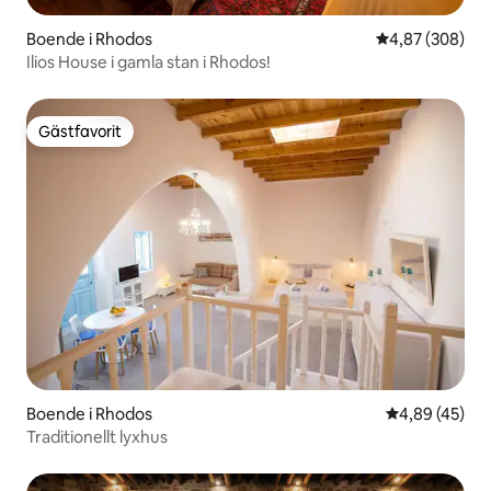
Boende i Rhodos
4,87 av 5 i ge
4,87 (308)
Ilios House i gamla stan i Rhodos!
Gästfavorit
Gästfavorit
Boende i Rhodos
4,89 av 5 i g
4,89 (45)
Traditionellt lyxhus