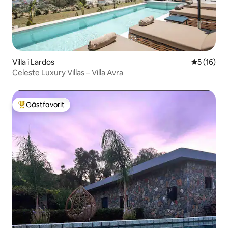
Villa i Lardos
5 av 5 i g
5 (16)
Celeste Luxury Villas – Villa Avra
Gästfavorit
Populär gästfavorit