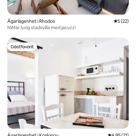
Ägarlägenhet i Rhodos
5 av 5 i g
5 (22)
NiMar lyxig stadsvilla med jacuzzi
Gästfavorit
Gästfavorit
Ägarlägenhet i Koskinou
4,95 av 5 i g
4,95 (21)