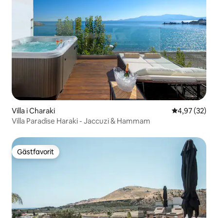
Villa i Charaki
4,97 av 5 i g
4,97 (32)
Villa Paradise Haraki - Jaccuzi & Hammam
Gästfavorit
Gästfavorit