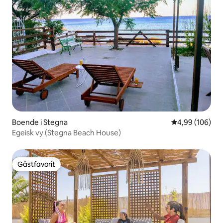
Boende i Stegna
4,99 av 5 i ge
4,99 (106)
Egeisk vy (Stegna Beach House)
Gästfavorit
Gästfavorit