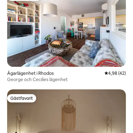
Ägarlägenhet i Rhodos
4,98 av 5 i g
4,98 (42)
George och Cecilies lägenhet
Gästfavorit
Gästfavorit