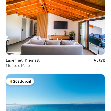
Lägenhet i Kremasti
5 av 5 i g
5 (21)
Monte e Mare II
Gästfavorit
Populär gästfavorit