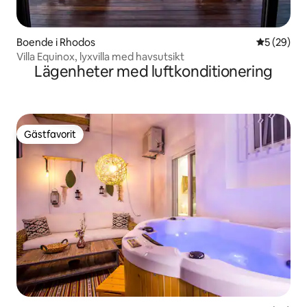
Boende i Rhodos
5 av 5 i g
5 (29)
Villa Equinox, lyxvilla med havsutsikt
Lägenheter med luftkonditionering
Gästfavorit
Gästfavorit