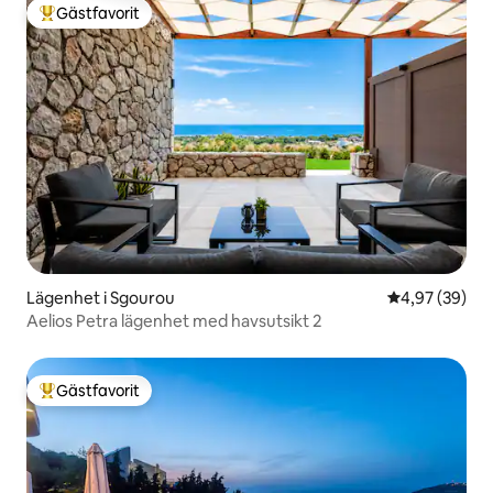
Gästfavorit
Populär gästfavorit
Lägenhet i Sgourou
4,97 av 5 i g
4,97 (39)
Aelios Petra lägenhet med havsutsikt 2
Gästfavorit
Populär gästfavorit