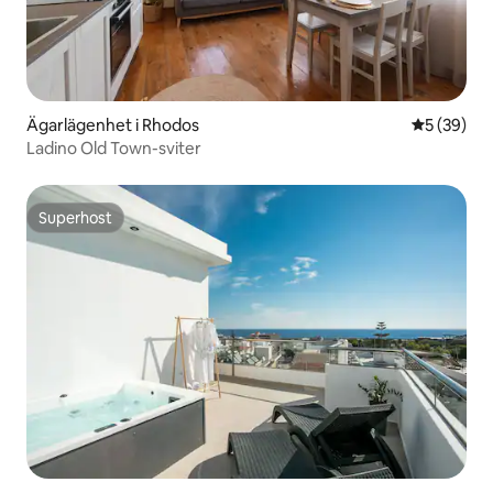
Ägarlägenhet i Rhodos
5 av 5 i g
5 (39)
Ladino Old Town-sviter
Superhost
Superhost