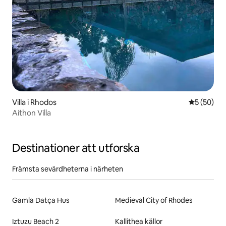
Villa i Rhodos
5 av 5 i g
5 (50)
Aithon Villa
Destinationer att utforska
Främsta sevärdheterna i närheten
Gamla Datça Hus
Medieval City of Rhodes
Iztuzu Beach 2
Kallithea källor