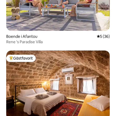
Boende i Afantou
5 av 5 i g
5 (36)
Rene 's Paradise Villa
Gästfavorit
Populär gästfavorit