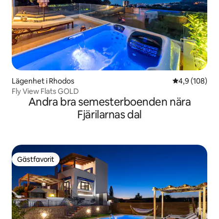
Lägenhet i Rhodos
4,9 av 5 i ge
4,9 (108)
Fly View Flats GOLD
Andra bra semesterboenden nära
Fjärilarnas dal
Gästfavorit
Gästfavorit