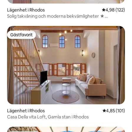
Lägenhet i Rhodos
4,98 av 5 i ge
4,98 (122)
Solig takvåning och moderna bekvämligheter ★
Havsutsikt ★
Gästfavorit
Gästfavorit
Lägenhet i Rhodos
4,85 av 5 i ge
4,85 (101)
Casa Della vita Loft, Gamla stan i Rhodos