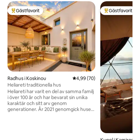
Gästfavorit
Gästfavorit
Populär gästfavorit
Populär gästfavor
Radhus i Koskinou
4,99 av 5 i genomsnittligt bet
4,99 (70)
Heliareti traditionella hus
Heliareti har varit en del av samma familj
i över 100 år och har bevarat sin unika
karaktär och sitt arv genom
generationer. År 2021 genomgick huset
en fullständig renovering av ett
framstående team av arkitekter och
designers, vilket förbättrade dess
komfort och funktionalitet samtidigt
som dess ursprungliga identitet
Kupol i Kamiros Sk