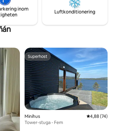
Santiago.
 njuta av
arkering inom
Luftkonditionering
tigheten
ñán
Superhost
Superhost
en
Minihus
4,88 av 5 i genomsnit
4,88 (74)
Tower-stuga - Fem