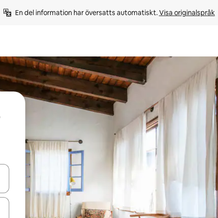
En del information har översatts automatiskt. 
Visa originalspråk
d upp- och nedåtpilarna eller utforska genom att trycka eller svepa.