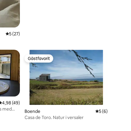
5 av 5 i genomsnittligt betyg, 27 omdömen
5 (27)
Gästfavorit
Gästfavorit
4,98 av 5 i genomsnittligt betyg, 49 omdömen
4,98 (49)
us med
Boende
5 av 5 i genomsni
5 (6)
Casa de Toro. Natur i versaler