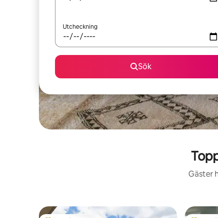
Utcheckning
Sök
Topp
Gäster h