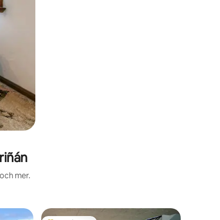
riñán
 och mer.
Stuga