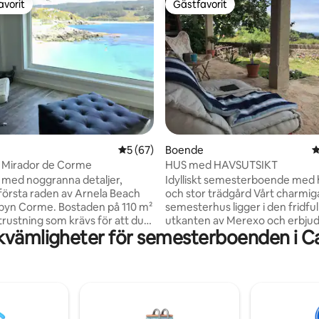
avorit
Gästfavorit
gästfavorit
Gästfavorit
tligt betyg, 45 omdömen
5 av 5 i genomsnittligt betyg, 67 omdöm
5 (67)
Boende
4
 Mirador de Corme
HUS med HAVSUTSIKT
med noggranna detaljer,
Idylliskt semesterboende med 
 första raden av Arnela Beach
och stor trädgård Vårt charmiga
tbyn Corme. Bostaden på 110 m²
semesterhus ligger i den fridful
trustning som krävs för att du
utkanten av Merexo och erbjud
kvämligheter för semesterboenden i C
a dig bekväm. Den moderna
fullständig integritet. Hela boe
det fullt utrustade köket,
inklusive den rymliga, inhägna
 och vardagsrummet med
trädgården, är exklusivt ditt att
ch Wi-Fi är särskilt
perfekt för avkopplande daga
ngsvärda. Den har
av naturen. Den totalrenovera
stning. Den har tre sovrum
lägenheten på bottenvåningen
m sängar och alla med
kombinerar modern komfort 