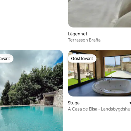
Lägenhet
Terrassen Braña
avorit
Gästfavorit
gästfavorit
Gästfavorit
tligt betyg, 29 omdömen
Stuga
A Casa de Elisa - Landsbygdsh
havsutsikt