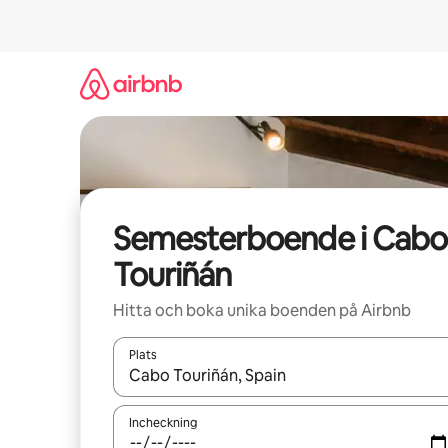
Hoppa
till
innehåll
Semesterboende i Cabo
Touriñán
Hitta och boka unika boenden på Airbnb
Plats
När resultaten är tillgängliga kan du navigera me
Incheckning