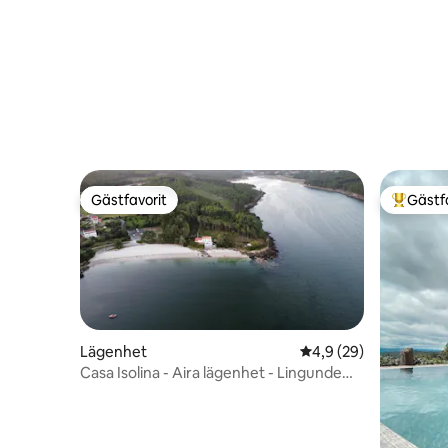
Gästfavorit
Gästf
Gästfavorit
Populär 
Lägenhet
4,9 av 5 i genomsnit
4,9 (29)
Casa Isolina - Aira lägenhet - Lingunde
Beach