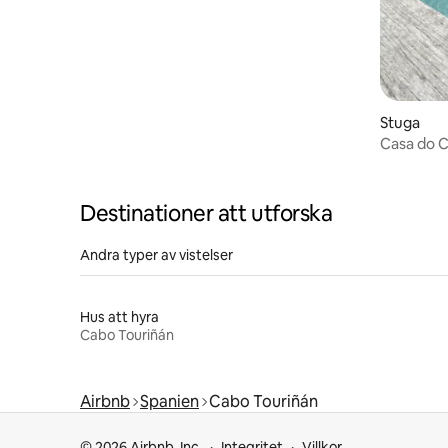
Stuga
Casa do C
jacuzzi
Destinationer att utforska
Andra typer av vistelser
Hus att hyra
Cabo Touriñán
Airbnb
Spanien
Cabo Touriñán
© 2026 Airbnb, Inc.
Integritet
Villkor