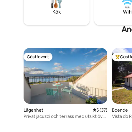
(Santiago de Compostela 30 minuter).
garderob
Om du vil
Kök
Wifi
upptäcka 
plats.
An
Gästfavorit
Gästf
Gästfavorit
Populär 
Lägenhet
5 av 5 i genomsnit
5 (37)
Boende
Privat jacuzzi och terrass med utsikt över
Vista do 
flodmynningen