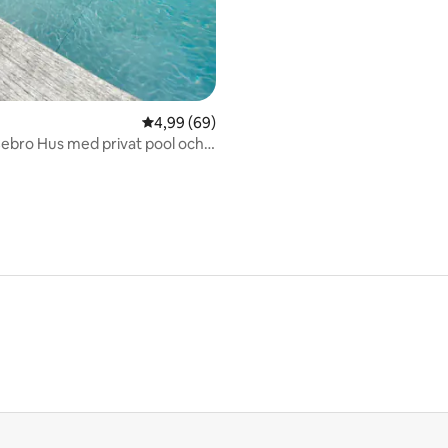
4,99 av 5 i genomsnittligt betyg, 69 omdöm
4,99 (69)
ebro Hus med privat pool och