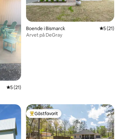
Boende i Bismarck
5 av 5 i genomsni
5 (21)
Arvet på DeGray
en
5 av 5 i genomsnittligt betyg, 21 omdömen
5 (21)
Gästfavorit
Populär gästfavorit