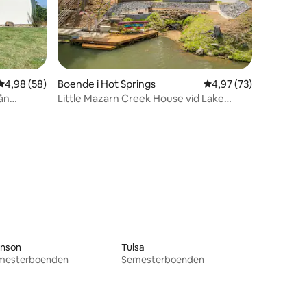
en
4,98 av 5 i genomsnittligt betyg, 58 omdömen
4,98 (58)
Boende i Hot Springs
4,97 av 5 i genomsnit
4,97 (73)
ån
Little Mazarn Creek House vid Lake
Hamilton
anson
Tulsa
mesterboenden
Semesterboenden