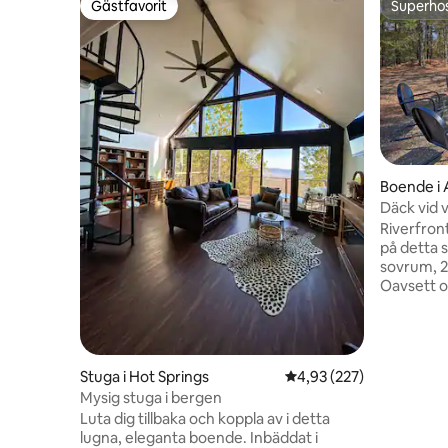
Gästfavorit
Superho
Gästfavorit
Superho
Boende i 
Däck vid 
River!
Riverfron
på detta
sovrum, 2
Oavsett o
besök elle
detta boe
välutrusta
sätt för a
Stuga i Hot Springs
4,93 av 5 i genomsnitt
4,93 (227)
världar. 
Mysig stuga i bergen
läsa på d
Luta dig tillbaka och koppla av i detta
eller laga
lugna, eleganta boende. Inbäddat i
Träna din 