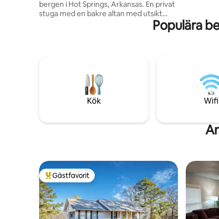
bergen i Hot Springs, Arkansas. En privat
Caddo Rive
stuga med en bakre altan med utsikt
stigarna 
Populära b
över staden. Det kommer också att
finnas några bekväma frukostalternativ
med hemlagade godsaker. Njut av en
dubbelsäng med bäddmadrass medan
du tittar på stjärnorna genom en
glasvägg. Oavsett om du är här med din
speciella person eller bara här själv för att
koppla av och ladda upp välkomnar vi alla
våra gäster att utforska området och dra
Kök
Wifi
nytta av alla bekvämligheter som
erbjuds.
An
Gästfavorit
Populär gästfavorit