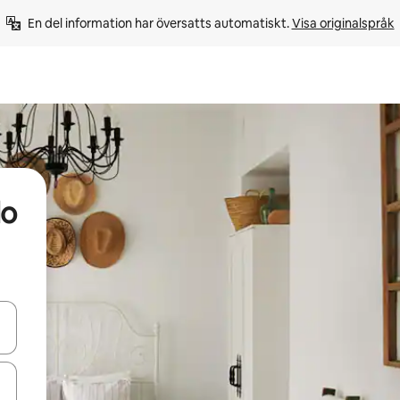
En del information har översatts automatiskt. 
Visa originalspråk
do
d upp- och nedåtpilarna eller utforska genom att trycka eller svepa.