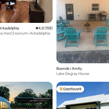
tligt betyg, 83 omdömen
Arkadelphia
4,9 av 5 i genomsnittligt betyg, 159 omdöm
4,9 (159)
hus med 2 sovrum i Arkadelphia
Boende i Amity
Lake Degray House
Gästfavorit
Populär gästfavorit