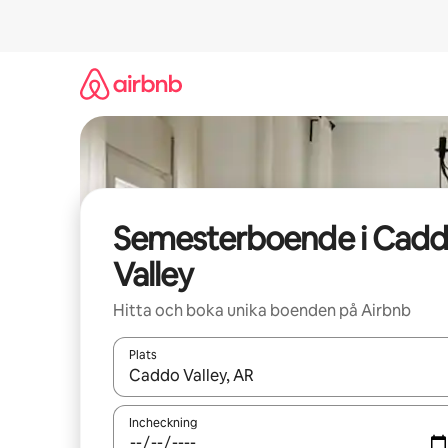
Hoppa
till
innehåll
Semesterboende i Cad
Valley
Hitta och boka unika boenden på Airbnb
Plats
När resultaten är tillgängliga kan du navigera me
Incheckning