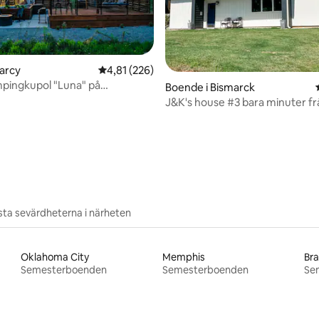
earcy
4,81 av 5 i genomsnittligt betyg, 226 omdöm
4,81 (226)
mpingkupol "Luna" på
Boende i Bismarck
den/bubbelpool
J&K's house #3 bara minuter fr
DeGray Lake!
tligt betyg, 55 omdömen
ta sevärdheterna i närheten
Oklahoma City
Memphis
Br
Semesterboenden
Semesterboenden
Se