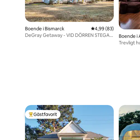
Boende i Bismarck
4,99 av 5 i genomsnit
4,99 (83)
DeGray Getaway - VID DÖRREN STEGAR
Boende i 
TILL DEGRAY LAKE
Trevligt 
Gästfavorit
Populär gästfavorit