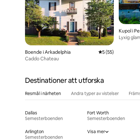
Kupol i P
Lyxig gla
landsbyg
Boende i Arkadelphia
5 av 5 i genomsnit
5 (55)
Caddo Chateau
Destinationer att utforska
Resmål i närheten
Andra typer av vistelser
Främs
Dallas
Fort Worth
Semesterboenden
Semesterboenden
Arlington
Visa mer
Semesterboenden