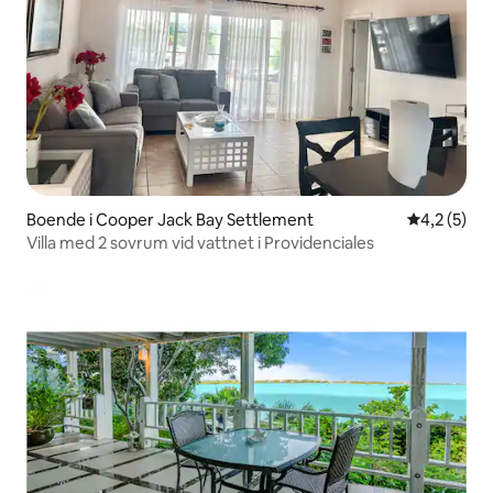
Boende i Cooper Jack Bay Settlement
4,2 av 5 i 
4,2 (5)
Villa med 2 sovrum vid vattnet i Providenciales