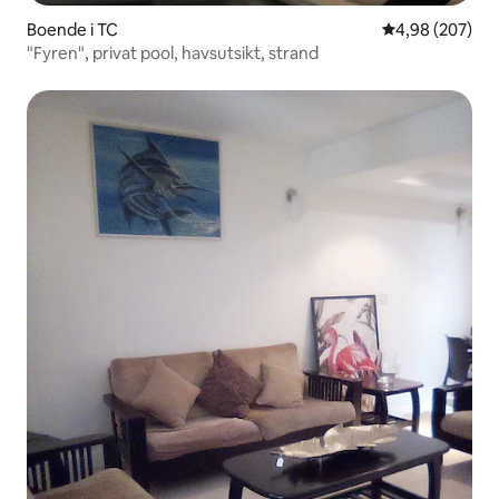
Boende i TC
4,98 av 5 i ge
4,98 (207)
"Fyren", privat pool, havsutsikt, strand