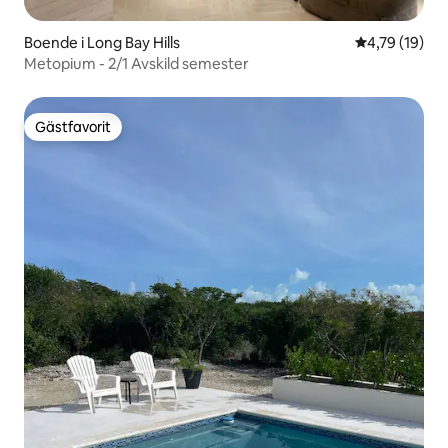
Boende i Long Bay Hills
4,79 av 5 i g
4,79 (19)
Metopium - 2/1 Avskild semester
Gästfavorit
Gästfavorit