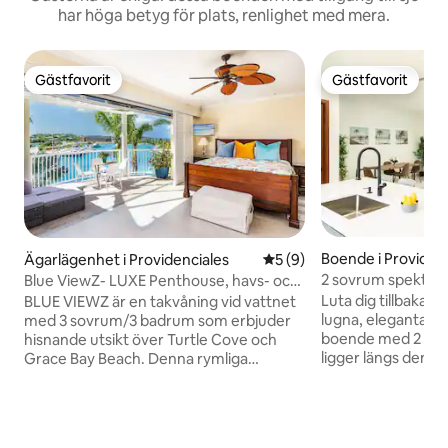
har höga betyg för plats, renlighet med mera.
Gästfavorit
Gästfavorit
Gästfavorit
Gästfavorit
Boende i Providen
Ägarlägenhet i Providenciales
5 av 5 i genomsnittligt b
5 (9)
2 sovrum spektakul
Blue ViewZ- LUXE Penthouse, havs- och
marinutsikt
Luta dig tillbaka o
BLUE VIEWZ är en takvåning vid vattnet
lugna, eleganta 
med 3 sovrum/3 badrum som erbjuder
boende med 2 so
hisnande utsikt över Turtle Cove och
ligger längs den fr
Grace Bay Beach. Denna rymliga
och erbjuder fridf
lägenhet på 276 kvm ligger 5 minuters
hisnande utsikt. Lå
promenad från Smith's Reef och
rörelse i Grace Bay
restauranger vid vattnet. Njut av en
gäster som vill ko
privat pool med tre banor, grill,