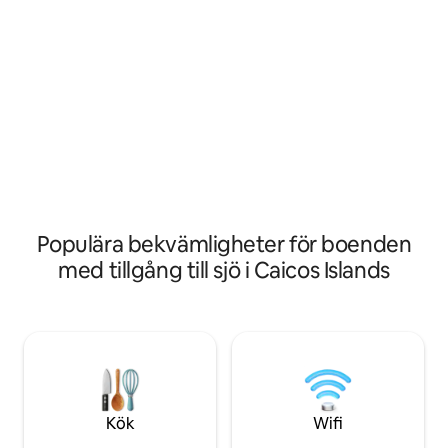
sig. Njut av rymli
utomhusdusch, fullt utrustat kök, gratis
finish och fantasti
WiFi och elegant inredning. BLUE VIEWZ
från nästan alla r
är en perfekt blandning av lyx, komfort
som söker komfort och l
och lugn och är din perfekta tillflyktsort
till flygplatsen 20 
för både avkoppling och äventyr i
minuter till Taylor
paradiset. Yacht Club Penthouse C13 -
Beach
4:e våningen (SE VIKTIGT MEDDELANDE
NEDAN)
Populära bekvämligheter för boenden
med tillgång till sjö i Caicos Islands
Kök
Wifi