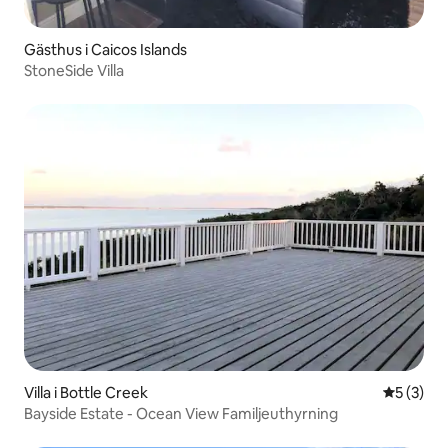
Gästhus i Caicos Islands
StoneSide Villa
Villa i Bottle Creek
5 av 5 i 
5 (3)
Bayside Estate - Ocean View Familjeuthyrning