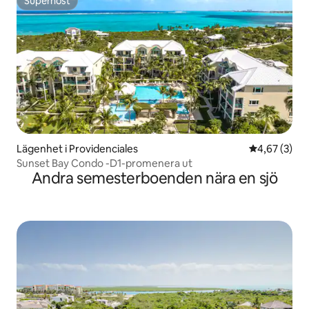
Superhost
Superhost
Lägenhet i Providenciales
4,67 av 5 i 
4,67 (3)
Sunset Bay Condo -D1-promenera ut
Andra semesterboenden nära en sjö