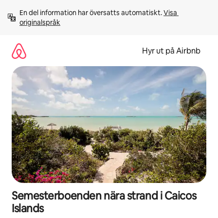
Hoppa
En del information har översatts automatiskt. 
Visa 
till
originalspråk
innehåll
Hyr ut på Airbnb
Semesterboenden nära strand i Caicos
Islands