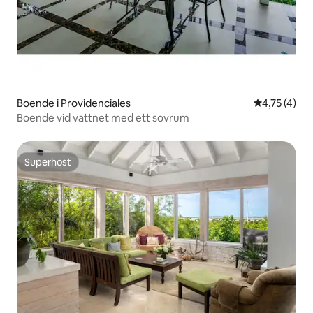
Boende i Providenciales
4,75 av 5 i
4,75 (4)
Boende vid vattnet med ett sovrum
Superhost
Superhost