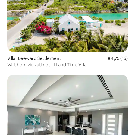
Villa i Leeward Settlement
4,75 av 5 i g
4,75 (16)
Vårt hem vid vattnet - I Land Time Villa