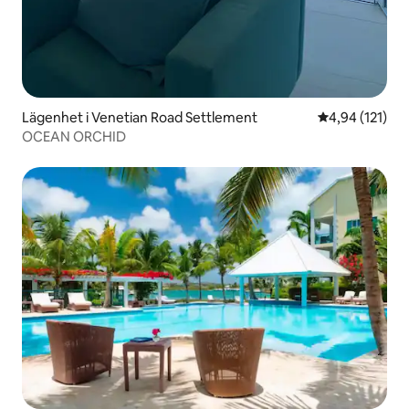
Lägenhet i Venetian Road Settlement
4,94 av 5 i ge
4,94 (121)
OCEAN ORCHID