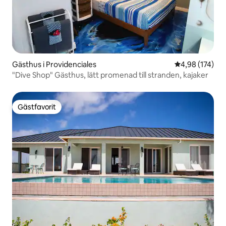
Gästhus i Providenciales
4,98 av 5 i ge
4,98 (174)
"Dive Shop" Gästhus, lätt promenad till stranden, kajaker
Gästfavorit
Gästfavorit