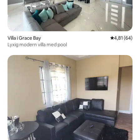
Villa i Grace Bay
4,81 av 5 i g
4,81 (64)
Lyxig modern villa med pool