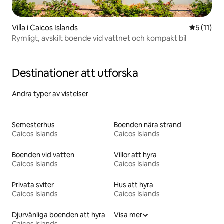
Villa i Caicos Islands
5 av 5 i 
5 (11)
Rymligt, avskilt boende vid vattnet och kompakt bil
Destinationer att utforska
Andra typer av vistelser
Semesterhus
Boenden nära strand
Caicos Islands
Caicos Islands
Boenden vid vatten
Villor att hyra
Caicos Islands
Caicos Islands
Privata sviter
Hus att hyra
Caicos Islands
Caicos Islands
Djurvänliga boenden att hyra
Visa mer