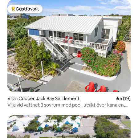
Gästfavorit
Populär gästfavorit
Villa i Cooper Jack Bay Settlement
5 av 5 i g
5 (19)
Villa vid vattnet 3 sovrum med pool, utsikt över kanalen,
parkering