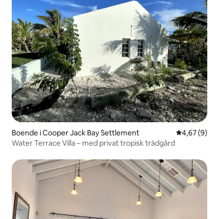
Boende i Cooper Jack Bay Settlement
4,67 av 5 i 
4,67 (9)
Water Terrace Villa – med privat tropisk trädgård