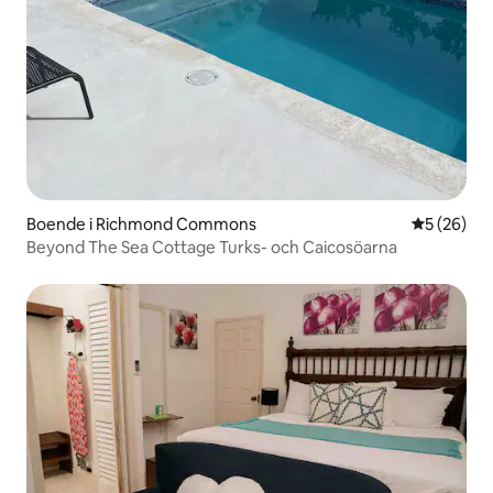
Boende i Richmond Commons
5 av 5 i g
5 (26)
Beyond The Sea Cottage Turks- och Caicosöarna