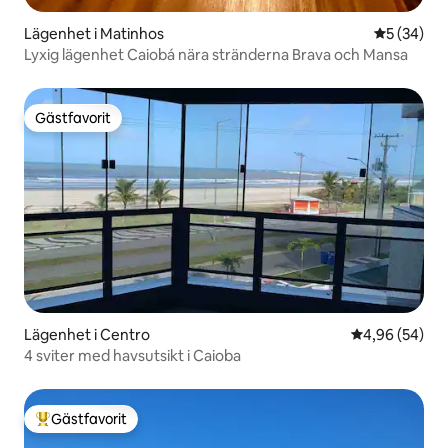
Lägenhet i Matinhos
5 av 5 i g
5 (34)
Lyxig lägenhet Caiobá nära stränderna Brava och Mansa
Gästfavorit
Gästfavorit
Lägenhet i Centro
4,96 av 5 i g
4,96 (54)
4 sviter med havsutsikt i Caioba
Gästfavorit
Populär gästfavorit