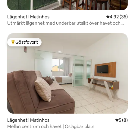
Lägenhet i Matinhos
4,92 av 5 i g
4,92 (36)
Utmärkt lägenhet med underbar utsikt över havet och
sanden
Gästfavorit
Populär gästfavorit
Lägenhet i Matinhos
5 av 5 i 
5 (8)
Mellan centrum och havet | Oslagbar plats