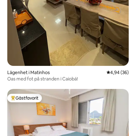
Lägenhet i Matinhos
4,94 av 5 i g
4,94 (36)
Oas med fot på stranden i Caiobá!
Gästfavorit
Populär gästfavorit