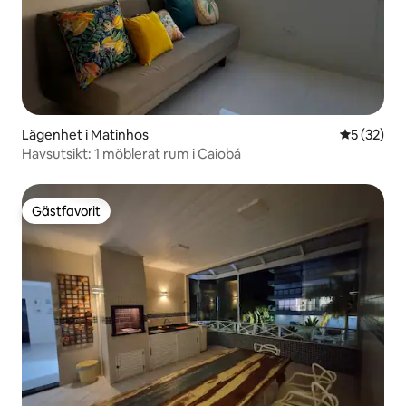
Lägenhet i Matinhos
5 av 5 i g
5 (32)
Havsutsikt: 1 möblerat rum i Caiobá
Gästfavorit
Gästfavorit