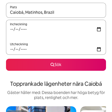
Plats
När resultaten är tillgängliga kan du navigera med upp- och ned
Incheckning
Utcheckning
Sök
Topprankade lägenheter nära Caiobá
Gäster håller med: Dessa boenden har höga betyg för
plats, renlighet och mer.