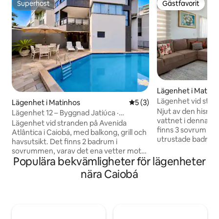
Superhost
Gästfavorit
Superhost
Gästfavorit
Lägenhet i Matinh
Lägenhet vid stra
Lägenhet i Matinhos
5 av 5 i genomsnittligt b
5 (3)
Njut av den hisnan
Lägenhet 12 – Byggnad Jatiúca ·
vattnet i denna ry
Lägenhet Pé na Are
Lägenhet vid stranden på Avenida
finns 3 sovrum (et
Atlântica i Caiobá, med balkong, grill och
utrustade badru
havsutsikt. Det finns 2 badrum i
badrum), vilket ga
sovrummen, varav det ena vetter mot
avskildhet. Vard
Populära bekvämligheter för lägenheter
havet, ett utrustat kök, integrerade
soffa och smart-TV
vardagsrum och matrum, Wi-Fi och 1
nära Caiobá
och 5G-wi-fi. Tvättstugan är utrustad
skyddad parkeringsplats. Lägenheten
med en tvättmaskin
erbjuder en pool och enkel tillgång till
perfekt för längre
stranden. Husdjur tillåtet, och det
erbjuder en geme
rymmer upp till 6 gäster, med idealisk
fördelen med 2 pa
komfort för 4. Idealisk för familjer, par