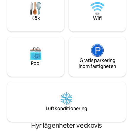
stora bilar. Utöver 
och grupper som vill njuta av dagar av
gästernas bekväml
vila på en av de mest eftertraktade
platserna vid vattnet.
Kök
Wifi
Gratis parkering
Pool
inom fastigheten
Luftkonditionering
Hyr lägenheter veckovis