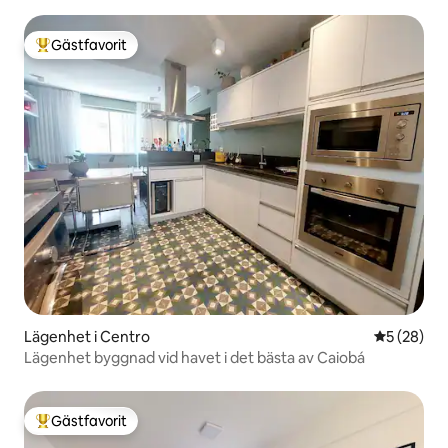
Gästfavorit
Populär gästfavorit
Lägenhet i Centro
5 av 5 i g
5 (28)
Lägenhet byggnad vid havet i det bästa av Caiobá
Gästfavorit
Populär gästfavorit