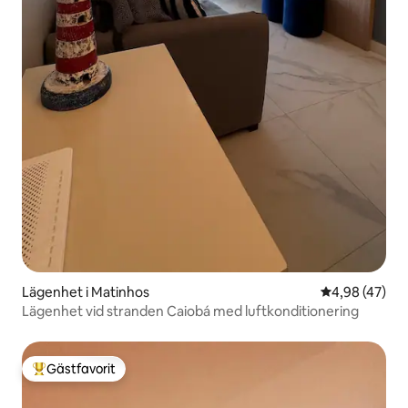
Lägenhet i Matinhos
4,98 av 5 i g
4,98 (47)
Lägenhet vid stranden Caiobá med luftkonditionering
Gästfavorit
Populär gästfavorit