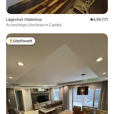
Lägenhet i Matinhos
4,94 av 5 i g
4,94 (17)
Aconchego Litorâneo in Caiobá
Gästfavorit
Populär gästfavorit