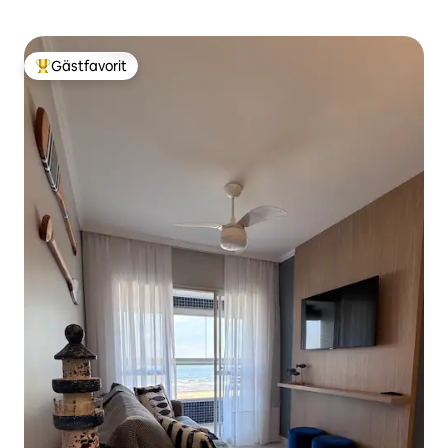
Gästfavorit
Populär gästfavorit