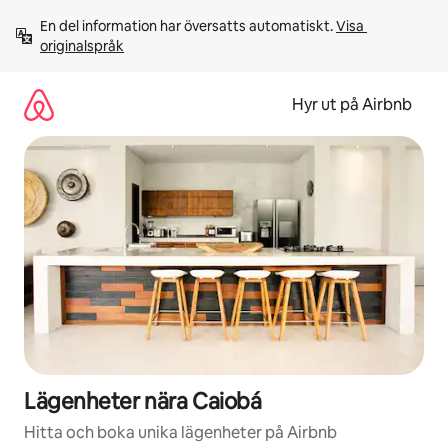
Hoppa
En del information har översatts automatiskt. 
Visa 
till
originalspråk
innehåll
Hyr ut på Airbnb
Lägenheter nära Caiobá
Hitta och boka unika lägenheter på Airbnb