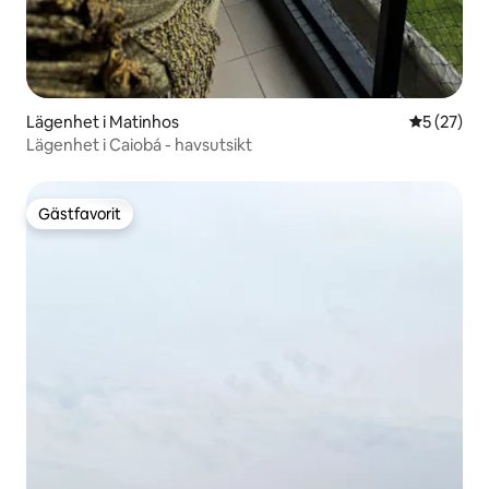
Lägenhet i Matinhos
5 av 5 i g
5 (27)
Lägenhet i Caiobá - havsutsikt
Gästfavorit
Gästfavorit