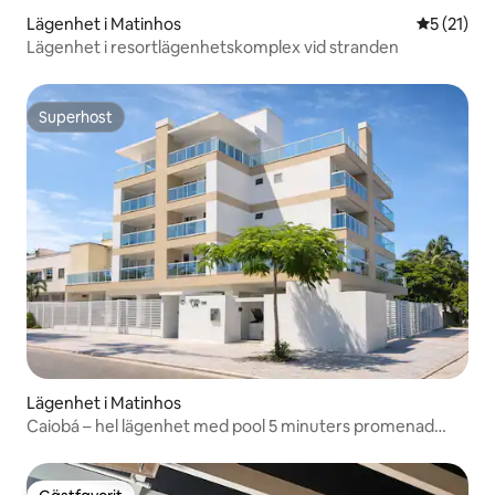
Lägenhet i Matinhos
5 av 5 i g
5 (21)
Lägenhet i resortlägenhetskomplex vid stranden
Superhost
Superhost
Lägenhet i Matinhos
Caiobá – hel lägenhet med pool 5 minuters promenad
från stranden