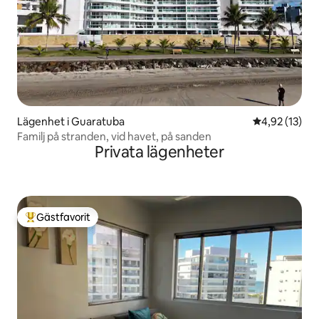
Lägenhet i Guaratuba
4,92 av 5 i g
4,92 (13)
Familj på stranden, vid havet, på sanden
Privata lägenheter
Gästfavorit
Populär gästfavorit