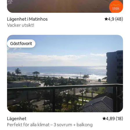
Lägenhet i Matinhos
4,9 av 5 i g
4,9 (48)
Vacker utsikt!
Gästfavorit
Gästfavorit
Lägenhet
4,89 av 5 i g
4,89 (18)
Perfekt för alla klimat – 3 sovrum + balkong