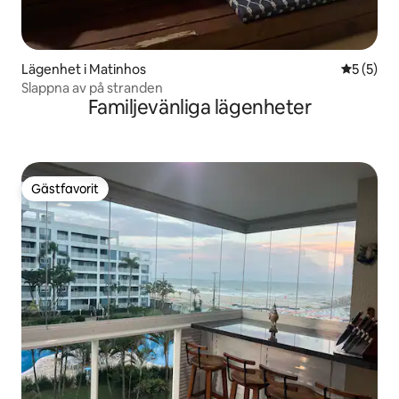
Lägenhet i Matinhos
5 av 5 i 
5 (5)
Slappna av på stranden
Familjevänliga lägenheter
Gästfavorit
Gästfavorit