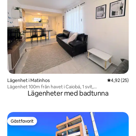
Lägenhet i Matinhos
4,92 av 5 i g
4,92 (25)
Lägenhet 100m från havet i Caiobá, 1 svit,
Lägenheter med badtunna
luftkonditionering och Wi-Fi
Gästfavorit
Gästfavorit