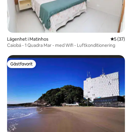
Lägenhet i Matinhos
5 av 5 i g
5 (37)
Caiobá - 1 Quadra Mar - med Wifi - Luftkonditionering
Gästfavorit
Gästfavorit