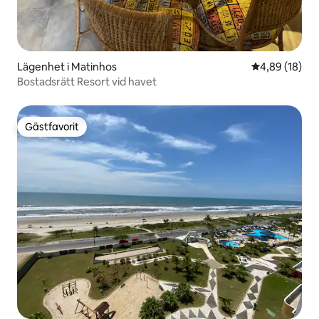
Lägenhet i Matinhos
4,89 av 5 i g
4,89 (18)
Bostadsrätt Resort vid havet
Gästfavorit
Gästfavorit