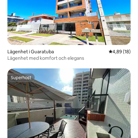
Lägenhet i Guaratuba
4,89 av 5 i g
4,89 (18)
Lägenhet med komfort och elegans
Superhost
Superhost