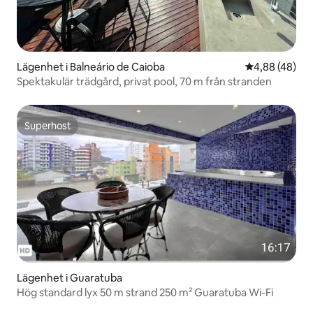
Lägenhet i Balneário de Caioba
4,88 av 5 i g
4,88 (48)
Spektakulär trädgård, privat pool, 70 m från stranden
Superhost
Superhost
Lägenhet i Guaratuba
Hög standard lyx 50 m strand 250 m² Guaratuba Wi-Fi