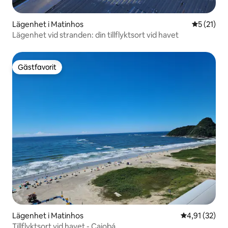
Lägenhet i Matinhos
5 av 5 i g
5 (21)
Lägenhet vid stranden: din tillflyktsort vid havet
Gästfavorit
Gästfavorit
Lägenhet i Matinhos
4,91 av 5 i g
4,91 (32)
Tillflyktsort vid havet - Caiobá