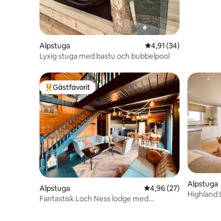
Alpstuga
4,91 av 5 i genomsnit
4,91 (34)
Lyxig stuga med bastu och bubbelpool
Gästfavorit
Populär gästfavorit
Alpstuga
Alpstuga
4,96 av 5 i genomsnit
4,96 (27)
Highland
Fantastisk Loch Ness lodge med
Lodge
bubbelpool och bastu