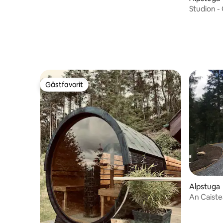
Studion -
Gästfavorit
Gästfavorit
Alpstuga
An Caiste
vattenfall