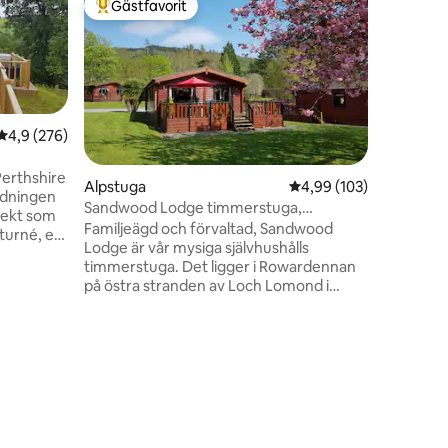
Gästfavorit
Gästfav
Populär gästfavorit
Gästfav
Lonach L
Lonach Lo
donside i
en ideali
vackra o
North Eas
en
från Brae
4,9 av 5 i genomsnittligt betyg, 276 omdömen
4,9 (276)
på Royal Deeside. Et
rum med 
Perthshire
Alpstuga
4,99 av 5 i genomsnitt
4,99 (103)
på överv
ndningen
Sandwood Lodge timmerstuga,
nedervån
fekt som
Rowardennan, Loch Lomond
Familjeägd och förvaltad, Sandwood
byggd av 
 turné, en
Lodge är vår mysiga självhushålls
vistelse.
n
timmerstuga. Det ligger i Rowardennan
på 25 pun
yggd, av
på östra stranden av Loch Lomond i
h
Skottland. Det ligger bara 50 meter från
 4 vuxna.
vattenkanten på en lugn, privat plats.
mgiven av
Njut av lugn och ro och skogs- eller
m bas för
sjöpromenader. På sommaren njut av
r
enkel tillgång till sjön och stranden som
e, teater,
är perfekt för vattensporter och
r. Idealisk
utomhusaktiviteter eller ta resor bort för
att utforska Ben Lomond & The