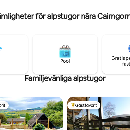
mligheter för alpstugor nära Cairngor
Gratis p
Pool
fas
Familjevänliga alpstugor
rit
Gästfavorit
rit
Populär gästfavorit