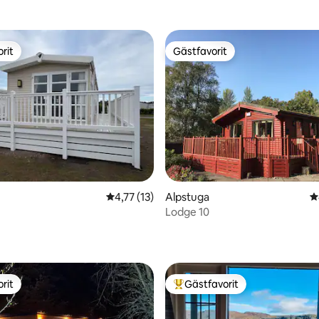
rit
Gästfavorit
rit
Gästfavorit
tligt betyg, 32 omdömen
4,77 av 5 i genomsnittligt betyg, 13 omdöm
4,77 (13)
Alpstuga
4
Lodge 10
rit
Gästfavorit
rit
Populär gästfavorit