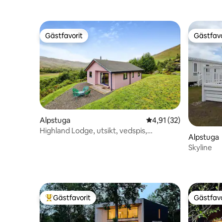
Gästfavorit
Gästfavo
Gästfavorit
Gästfavo
Alpstuga
4,91 av 5 i genomsnit
4,91 (32)
Highland Lodge, utsikt, vedspis,
Alpstuga
djurvänligt, 5*
Skyline
Gästfavorit
Gästfavo
Populär gästfavorit
Gästfavo