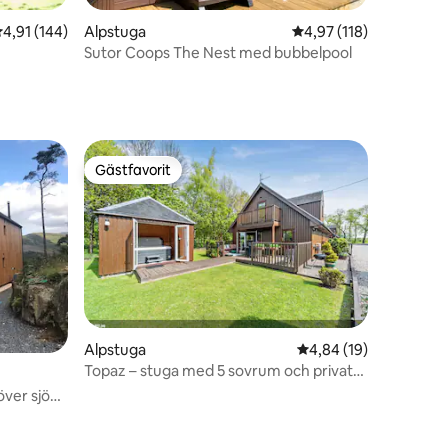
,91 av 5 i genomsnittligt betyg, 144 omdömen
4,91 (144)
Alpstuga
4,97 av 5 i genomsnitt
4,97 (118)
Sutor Coops The Nest med bubbelpool
Gästfavorit
Gästfavorit
Alpstuga
4,84 av 5 i genomsnit
4,84 (19)
Topaz – stuga med 5 sovrum och privat
en
bubbelpool
över sjö