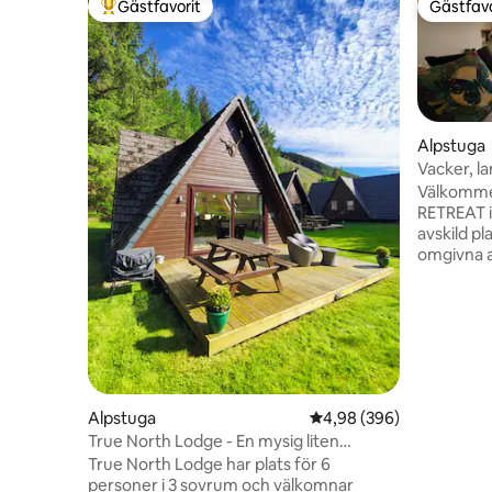
Gästfavorit
Gästfavo
Populär gästfavorit
Gästfavo
Alpstuga
Vacker, la
bubbelpo
Välkomme
RETREAT i
avskild pl
omgivna a
öppen utsikt 
välkomna.
Massage fi
kontakta oss f
bada i bu
vedeldade
kullarna. 
Alpstuga
4,98 av 5 i genomsnitt
4,98 (396)
slott, vat
True North Lodge - En mysig liten
vandringsleder. Butik
högländsk tillflyktsort
restauran
True North Lodge har plats för 6
bil!
personer i 3 sovrum och välkomnar