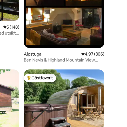
5 av 5 i genomsnittligt betyg, 148 omdömen
5 (148)
d utsikt
en
Alpstuga
4,97 av 5 i genomsnitt
4,97 (306)
Ben Nevis & Highland Mountain View
Chalet Nr. 2
Gästfavorit
Populär gästfavorit
en