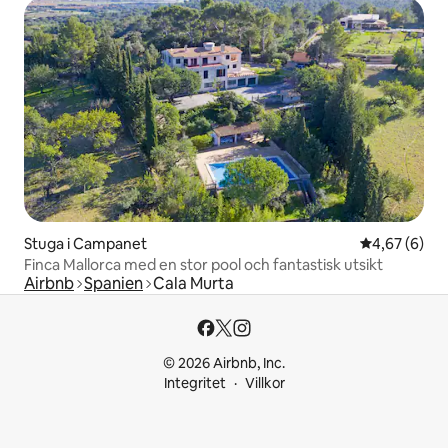
Stuga i Campanet
4,67 av 5 i 
4,67 (6)
Finca Mallorca med en stor pool och fantastisk utsikt
Airbnb
Spanien
Cala Murta
© 2026 Airbnb, Inc.
Integritet
Villkor