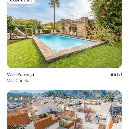
Gästfavorit
Gästfavorit
Villa i Pollença
5 av 5 i 
5 (7)
Villa Can Sol
Superhost
Superhost