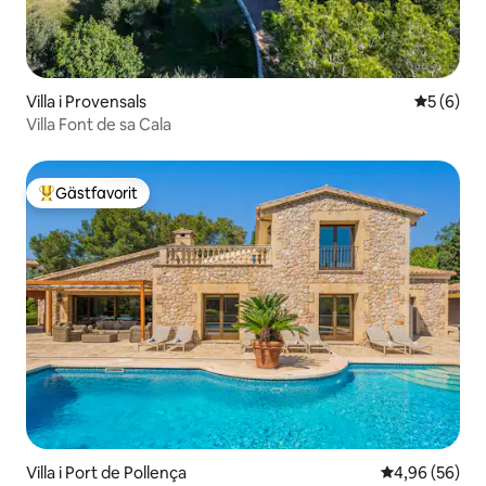
Villa i Provensals
5 av 5 i 
5 (6)
Villa Font de sa Cala
Gästfavorit
Populär gästfavorit
Villa i Port de Pollença
4,96 av 5 i g
4,96 (56)