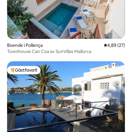
Boende i Pollença
4,89 av 5 i g
4,89 (27)
Townhouse Can Coa av SunVillas Mallorca
Gästfavorit
Populär gästfavorit