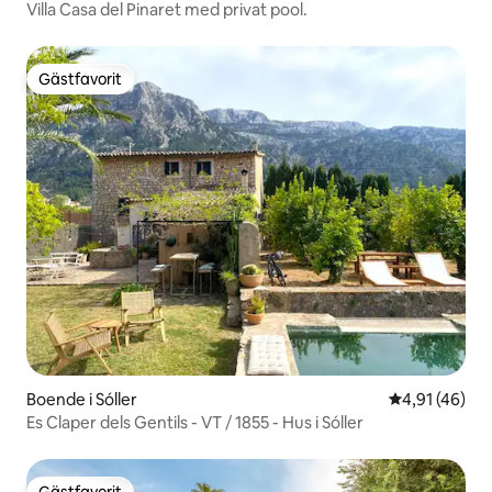
Villa Casa del Pinaret med privat pool.
Gästfavorit
Gästfavorit
Boende i Sóller
4,91 av 5 i g
4,91 (46)
Es Claper dels Gentils - VT / 1855 - Hus i Sóller