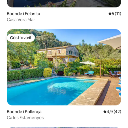
Boende i Felanitx
5 av 5 i 
5 (11)
Casa Vora Mar
Gästfavorit
Gästfavorit
Boende i Pollença
4,9 av 5 i g
4,9 (42)
Ca les Estamenyes