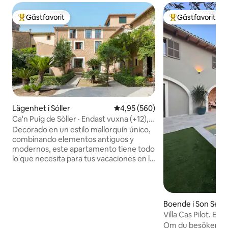
Gästfavorit
Gästfavorit
Populär gästfavorit
Populär gästfavor
Lägenhet i Sóller
4,95 av 5 i genomsnittligt bety
4,95 (560)
Ca'n Puig de Sòller · Endast vuxna (+12),
Fantast...
Decorado en un estilo mallorquín único,
combinando elementos antiguos y
modernos, este apartamento tiene todo
lo que necesita para tus vacaciones en la
isla. El apartamento está ubicado en la
primera planta y el dormitorio tiene
acceso directo a una pequeña terraza
cubierta sobre el jardín, que es de
Boende i Son Serv
acceso compartido con el resto de
Villa Cas Pilot. El
huéspedes. La sala de estar cuenta con
Om du besöker vår
un cómodo sofá, comedor y una