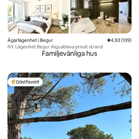
Ägarlägenhet i Begur
4,93 av 5 i ge
4,93 (109)
NY. Lägenhet Begur Aiguablava privat strand
Familjevänliga hus
Gästfavorit
Populär gästfavorit