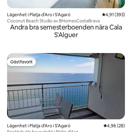
Lägenhet i Platja d'Aro i S'Agaró
4,91 av 5 i ge
4,91 (393)
Coconut Beach Studio av BHomesCostaBrava
Andra bra semesterboenden nära Cala
S'Alguer
Gästfavorit
Gästfavorit
Lägenhet i Platja d'Aro i S'Agaró
4,96 av 5 i g
4,96 (28)
Spektakulär havsutsikt i Platja d'Aro