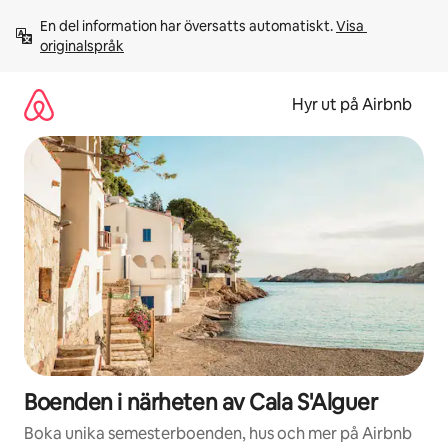
Hoppa
En del information har översatts automatiskt. 
Visa 
till
originalspråk
innehåll
Hyr ut på Airbnb
Boenden i närheten av Cala S'Alguer
Boka unika semesterboenden, hus och mer på Airbnb