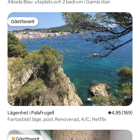
Albada Blau: uteplats och 2 badrum i Gamla stan
Gästfavorit
Gästfavorit
Lägenhet i Palafrugell
4,95 av 5 i ge
4,95 (169)
Fantastiskt läge, pool. Renoverad, A/C, Netflix
Gästfavorit