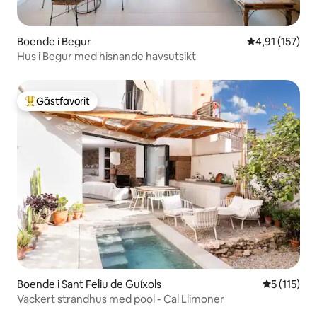
Boende i Begur
4,91 av 5 i ge
4,91 (157)
Hus i Begur med hisnande havsutsikt
Gästfavorit
Populär gästfavorit
Boende i Sant Feliu de Guíxols
5 av 5 i g
5 (115)
Vackert strandhus med pool - Cal Llimoner