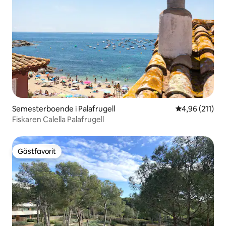
Semesterboende i Palafrugell
4,96 av 5 i ge
4,96 (211)
Fiskaren Calella Palafrugell
Gästfavorit
Gästfavorit