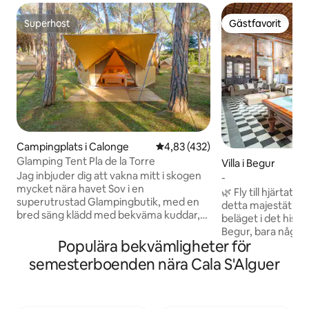
Superhost
Gästfavorit
Superhost
Gästfavorit
Campingplats i Calonge
4,83 av 5 i genomsnittligt bet
4,83 (432)
Glamping Tent Pla de la Torre
Villa i Begur
Jag inbjuder dig att vakna mitt i skogen
-
mycket nära havet Sov i en
🌿 Fly till hjärtat 
superutrustad Glampingbutik, med en
detta majestätiska h
bred säng klädd med bekväma kuddar,
beläget i det hist
handdukar, fasta myggnät, kylskåp,
Begur, bara några 
uttag och privat terrass. Vi garanterar
Populära bekvämligheter för
huvudtorget. Perfe
lugn och mycket personlig
grupper av vänner 
semesterboenden nära Cala S'Alguer
uppmärksamhet! Boka den perfekta
historiska hem erb
frukosten. Vi kommer att berätta
bekväm och charmig u
hemligheterna om den privilegierade
njuta av utsikten ö
platsen där vi befinner oss. Kom ensam,