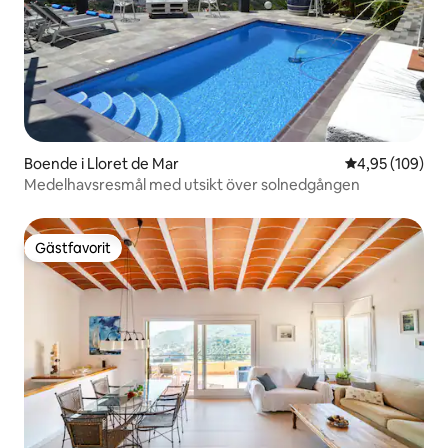
Boende i Lloret de Mar
4,95 av 5 i ge
4,95 (109)
Medelhavsresmål med utsikt över solnedgången
Gästfavorit
Gästfavorit