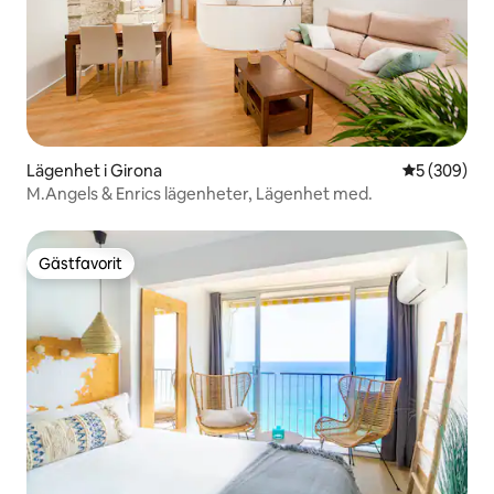
Lägenhet i Girona
5 av 5 i ge
5 (309)
M.Angels & Enrics lägenheter, Lägenhet med.
Gästfavorit
Gästfavorit