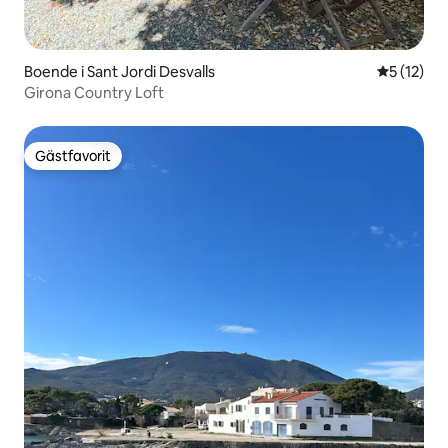
Boende i Sant Jordi Desvalls
5 av 5 i g
5 (12)
Girona Country Loft
Gästfavorit
Gästfavorit