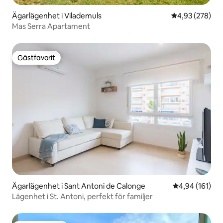
Ägarlägenhet i Vilademuls
4,93 av 5 i ge
4,93 (278)
Mas Serra Apartament
Gästfavorit
Gästfavorit
Ägarlägenhet i Sant Antoni de Calonge
4,94 av 5 i ge
4,94 (161)
Lägenhet i St. Antoni, perfekt för familjer