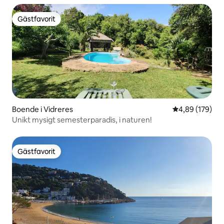
Gästfavorit
Gästfavorit
Boende i Vidreres
4,89 av 5 i ge
4,89 (179)
Unikt mysigt semesterparadis, i naturen!
Gästfavorit
Gästfavorit