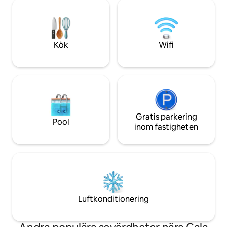
samtidigt som du 
med din partner, familj eller vänner. Mot
restauranger, affä
en extra daglig avgift kan du ta med ditt
pulserande lokala li
husdjur :) Vi ser fram emot att se dig!
att varva ner och f
Medelhavets esse
Kök
Wifi
Gratis parkering
Pool
inom fastigheten
Luftkonditionering