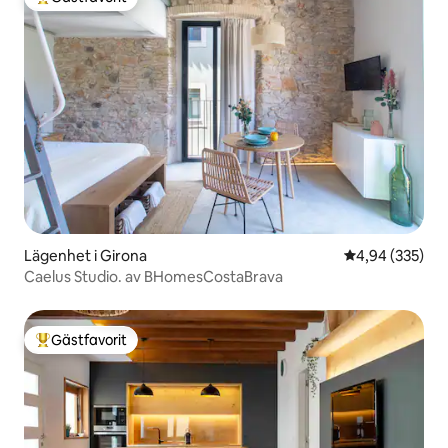
Populär gästfavorit
Lägenhet i Girona
4,94 av 5 i ge
4,94 (335)
Caelus Studio. av BHomesCostaBrava
Gästfavorit
Populär gästfavorit