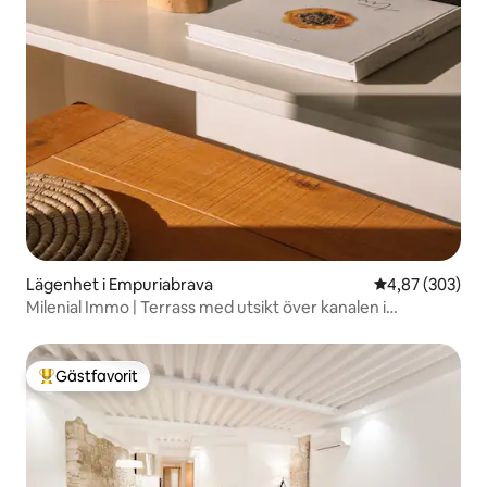
Lägenhet i Empuriabrava
4,87 av 5 i ge
4,87 (303)
Milenial Immo | Terrass med utsikt över kanalen i
Empuriabrava
Gästfavorit
Populär gästfavorit