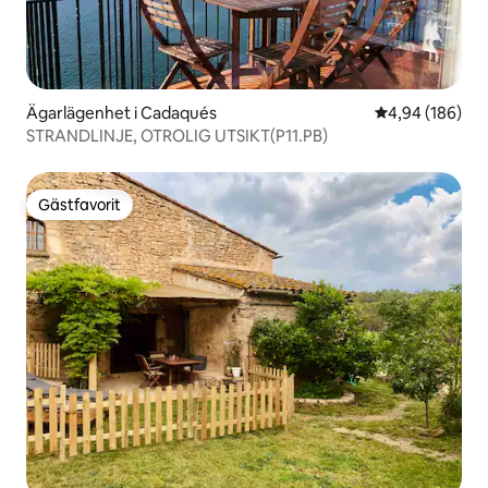
Ägarlägenhet i Cadaqués
4,94 av 5 i ge
4,94 (186)
STRANDLINJE, OTROLIG UTSIKT(P11.PB)
Gästfavorit
Gästfavorit