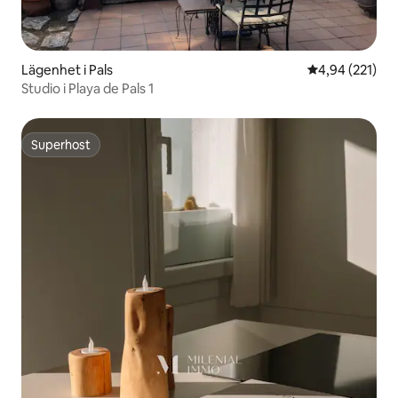
Lägenhet i Pals
4,94 av 5 i ge
4,94 (221)
Studio i Playa de Pals 1
Superhost
Superhost