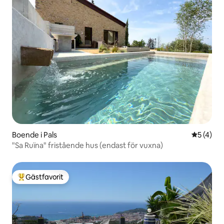
Boende i Pals
5 av 5 i 
5 (4)
"Sa Ruïna" fristående hus (endast för vuxna)
Gästfavorit
Populär gästfavorit