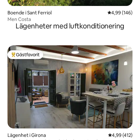
Boende i Sant Ferriol
4,99 av 5 i ge
4,99 (146)
Men Costa
Lägenheter med luftkonditionering
Gästfavorit
Populär gästfavorit
Lägenhet i Girona
4,99 av 5 i ge
4,99 (412)