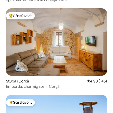
Gästfavorit
Populär gästfavorit
Stuga i Corçà
4,98 av 5 i ge
4,98 (145)
Empordà: charmig sten i Corçà
Gästfavorit
Populär gästfavorit