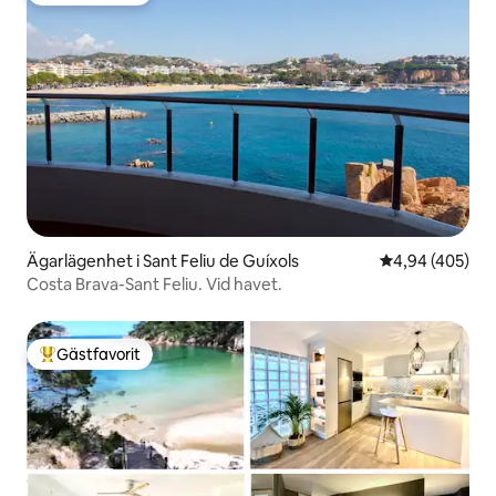
Ägarlägenhet i Sant Feliu de Guíxols
4,94 av 5 i ge
4,94 (405)
Costa Brava-Sant Feliu. Vid havet.
Gästfavorit
Populär gästfavorit