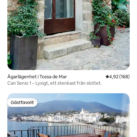
Ägarlägenhet i Tossa de Mar
4,92 av 5 i ge
4,92 (168)
Can Senio 1 – Lyxigt, ett stenkast från slottet.
Gästfavorit
Gästfavorit