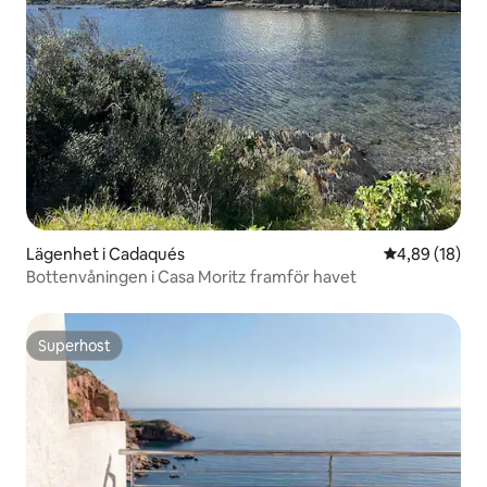
Lägenhet i Cadaqués
4,89 av 5 i g
4,89 (18)
Bottenvåningen i Casa Moritz framför havet
Superhost
Superhost