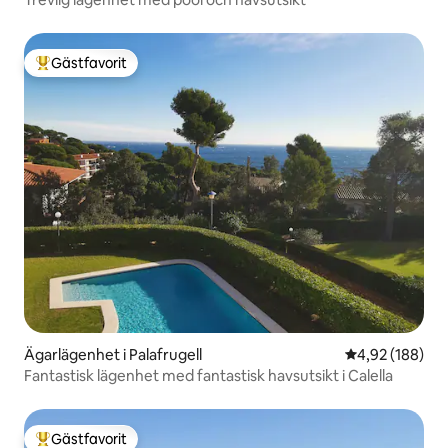
Gästfavorit
Populär gästfavorit
Ägarlägenhet i Palafrugell
4,92 av 5 i ge
4,92 (188)
Fantastisk lägenhet med fantastisk havsutsikt i Calella
Gästfavorit
Populär gästfavorit