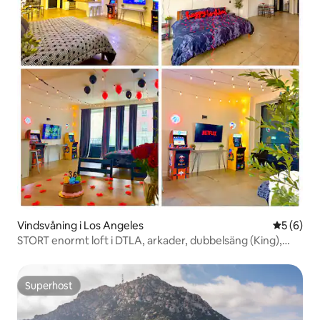
Vindsvåning i Los Angeles
5 av 5 i 
5 (6)
STORT enormt loft i DTLA, arkader, dubbelsäng (King),
högt i tak
Superhost
Superhost