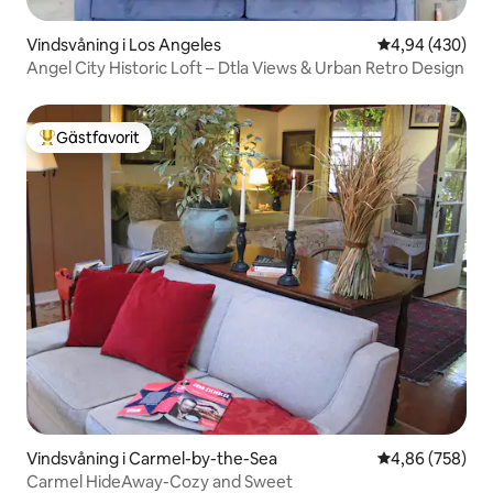
Vindsvåning i Los Angeles
4,94 av 5 i ge
4,94 (430)
Angel City Historic Loft – Dtla Views & Urban Retro Design
Gästfavorit
Populär gästfavorit
Vindsvåning i Carmel-by-the-Sea
4,86 av 5 i ge
4,86 (758)
Carmel HideAway-Cozy and Sweet