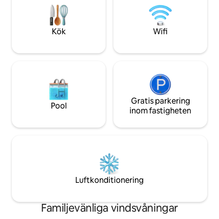
motorväg och lätta järnvägar. Nära
ligger i ett lugnt g
många sjukhus. Babyutrustning finns.
och mellersta New
Vandring och tillgång till floden i
inspirerat av resor
Kök
Wifi
närheten. Dagsturer till SF, Tahoe, Napa
York City.
och mycket mer.
Gratis parkering
Pool
inom fastigheten
Luftkonditionering
Familjevänliga vindsvåningar