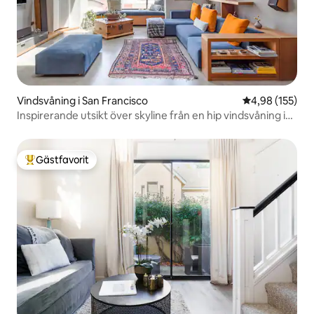
Vindsvåning i San Francisco
4,98 av 5 i ge
4,98 (155)
Inspirerande utsikt över skyline från en hip vindsvåning i
SoMa
Gästfavorit
Populär gästfavorit