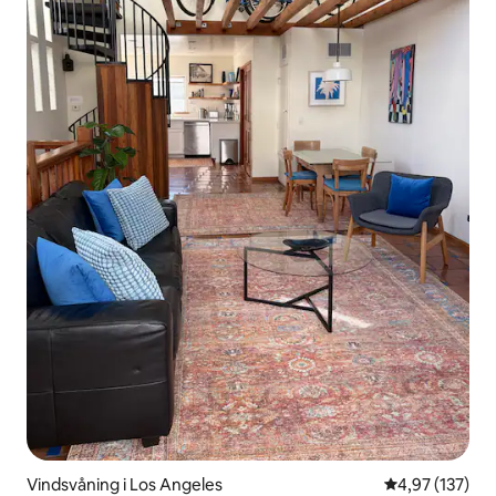
Vindsvåning i Los Angeles
4,97 av 5 i ge
4,97 (137)