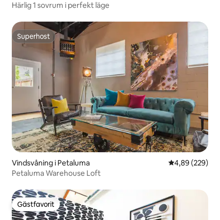
Härlig 1 sovrum i perfekt läge
Superhost
Superhost
Vindsvåning i Petaluma
4,89 av 5 i ge
4,89 (229)
Petaluma Warehouse Loft
Gästfavorit
Gästfavorit