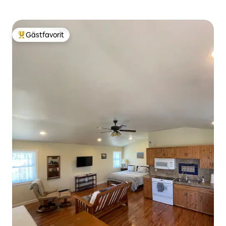
Gästfavorit
Populär gästfavorit