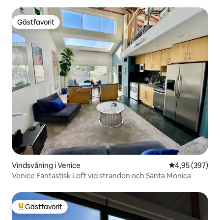
Gästfavorit
Gästfavorit
Vindsvåning i Venice
4,95 av 5 i ge
4,95 (397)
Venice Fantastisk Loft vid stranden och Santa Monica
Gästfavorit
Populär gästfavorit