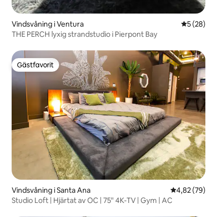
Vindsvåning i Ventura
5 av 5 i g
5 (28)
THE PERCH lyxig strandstudio i Pierpont Bay
Gästfavorit
Gästfavorit
Vindsvåning i Santa Ana
4,82 av 5 i g
4,82 (79)
Studio Loft | Hjärtat av OC | 75" 4K-TV | Gym | AC