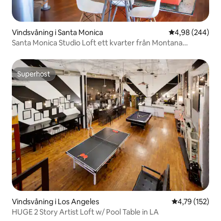
Vindsvåning i Santa Monica
4,98 av 5 i ge
4,98 (244)
Santa Monica Studio Loft ett kvarter från Montana
Avenue
Superhost
Superhost
Vindsvåning i Los Angeles
4,79 av 5 i ge
4,79 (152)
HUGE 2 Story Artist Loft w/ Pool Table in LA