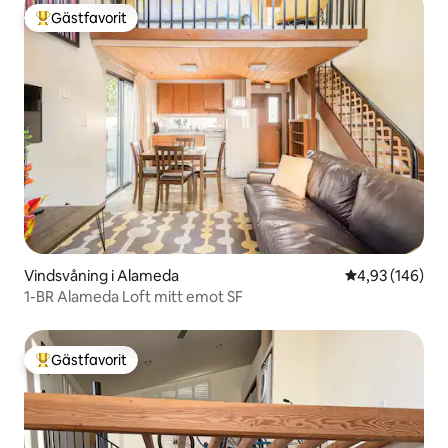
Gästfavorit
Populär gästfavorit
Vindsvåning i Alameda
4,93 av 5 i ge
4,93 (146)
1-BR Alameda Loft mitt emot SF
Gästfavorit
Populär gästfavorit