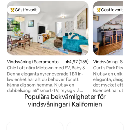
Gästfavorit
Gästfavorit
Populär gästfavorit
Populär gästfavor
Vindsvåning i Sacramento
4,97 av 5 i genomsnittligt bety
4,97 (255)
Vindsvåning i Sac
Chic Loft nära Midtown med EV, Baby &
Curtis Park Pied-à
Barnvänlig
Denna eleganta nyrenoverade 1 BR in-
Njut av en unik upp
law enhet har allt du behöver för att
eleganta, designin
känna dig som hemma. Njut av en
det mycket eftert
dubbelsäng, 55" smart-TV, mysig vrå
Boendet har utform
Populära bekvämligheter för
med en dubbelsäng,
kännas som en avk
tvättmaskin/torktumlare, nivå 2 EV-
jag hoppas att du
vindsvåningar i Kalifornien
laddare, trädgård med blommor,
lika mycket som ja
grönsaker och fruktträd. Fullt utrustat
med Bocce bollpla
pentry och matplats. Nära till midtown,
hängmatta och bor
downtown, Golden One, Cal Expo,
tillgängliga eller s
Discovery Park, shopping, restauranger,
privata däck. Det