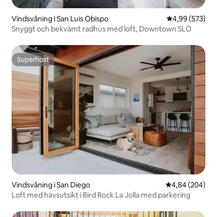
Vindsvåning i San Luis Obispo
4,99 av 5 i ge
4,99 (573)
Snyggt och bekvämt radhus med loft, Downtown SLO
Superhost
Superhost
Vindsvåning i San Diego
4,84 av 5 i ge
4,84 (204)
Loft med havsutsikt i Bird Rock La Jolla med parkering