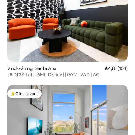
Vindsvåning i Santa Ana
4,81 av 5 i ge
4,81 (104)
2B DTSA Loft | 6MI- Disney | | GYM | W/D | AC
Gästfavorit
Populär gästfavorit