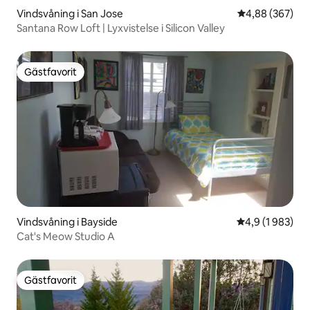
Vindsvåning i San Jose
4,88 av 5 i ge
4,88 (367)
Santana Row Loft | Lyxvistelse i Silicon Valley
Gästfavorit
Gästfavorit
Vindsvåning i Bayside
4,9 av 5 i geno
4,9 (1 983)
Cat's Meow Studio A
Gästfavorit
Gästfavorit