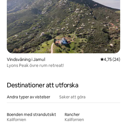
Vindsvåning i Jamul
4,75 av 5 i g
4,75 (24)
Lyons Peak övre rum retreat!
Destinationer att utforska
Andra typer av vistelser
Saker att göra
Boenden med strandutsikt
Rancher
Kalifornien
Kalifornien