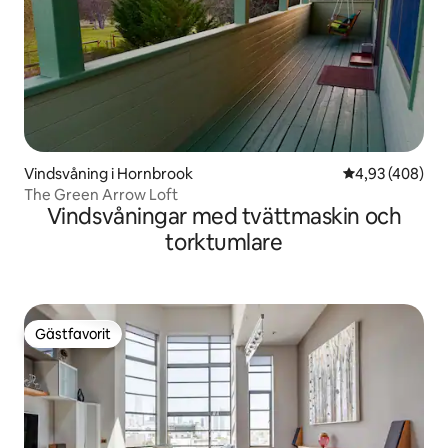
Vindsvåning i Hornbrook
4,93 av 5 i ge
4,93 (408)
The Green Arrow Loft
Vindsvåningar med tvättmaskin och
torktumlare
Gästfavorit
Gästfavorit