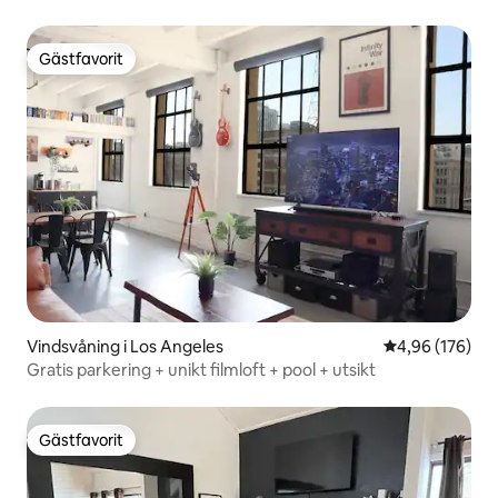
Gästfavorit
Gästfavorit
Vindsvåning i Los Angeles
4,96 av 5 i ge
4,96 (176)
Gratis parkering + unikt filmloft + pool + utsikt
Gästfavorit
Gästfavorit