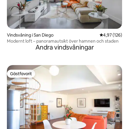
Vindsvåning i San Diego
4,97 av 5 i ge
4,97 (126)
Modernt loft – panoramautsikt över hamnen och staden
Andra vindsvåningar
Gästfavorit
Gästfavorit