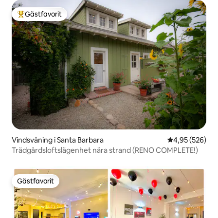
Gästfavorit
Populär gästfavorit
Vindsvåning i Santa Barbara
4,95 av 5 i ge
4,95 (526)
Trädgårdsloftslägenhet nära strand (RENO COMPLETE!)
Gästfavorit
Gästfavorit