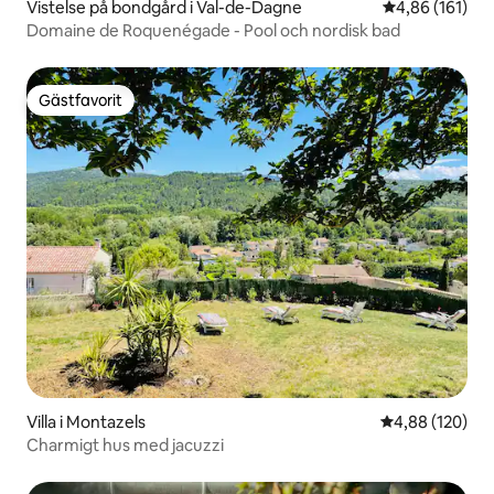
Vistelse på bondgård i Val-de-Dagne
4,86 av 5 i ge
4,86 (161)
Domaine de Roquenégade - Pool och nordisk bad
Gästfavorit
Gästfavorit
Villa i Montazels
4,88 av 5 i ge
4,88 (120)
Charmigt hus med jacuzzi