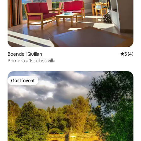
Boende i Quillan
5 av 5 i 
5 (4)
Primera a 1st class villa
Gästfavorit
Gästfavorit