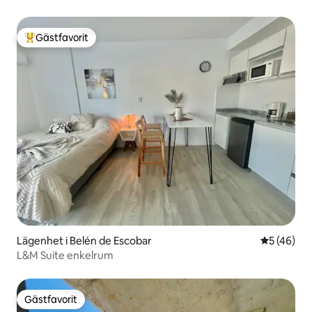
Gästfavorit
Populär gästfavorit
Lägenhet i Belén de Escobar
5 av 5 i g
5 (46)
L&M Suite enkelrum
Gästfavorit
Gästfavorit