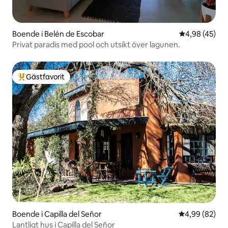
Boende i Belén de Escobar
4,98 av 5 i g
4,98 (45)
Privat paradis med pool och utsikt över lagunen.
Gästfavorit
Populär gästfavorit
Boende i Capilla del Señor
4,99 av 5 i g
4,99 (82)
Lantligt hus i Capilla del Señor