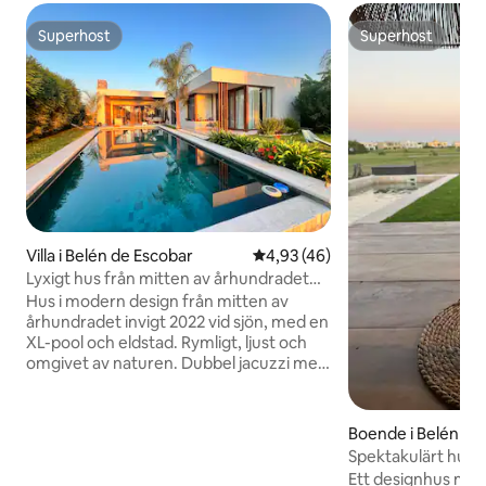
Superhost
Superhost
Superhost
Superhost
Villa i Belén de Escobar
4,93 av 5 i genomsnittligt be
4,93 (46)
Lyxigt hus från mitten av århundradet
vid sjön, jacuzzi, pool
Hus i modern design från mitten av
århundradet invigt 2022 vid sjön, med en
XL-pool och eldstad. Rymligt, ljust och
omgivet av naturen. Dubbel jacuzzi med
utsikt över vattnet, otroliga
solnedgångar, grill, höghastighets-WiFi,
luftkonditionering och
Boende i Belén de
strålningsgolvvärme. King-säng. Fullt
Spektakulärt hus 
utrustat kök med högkvalitativa
Ett designhus med 