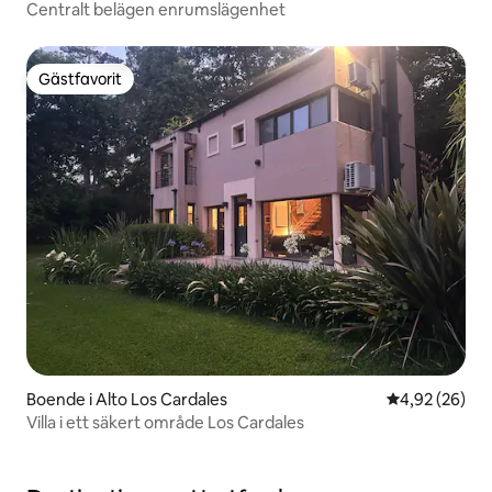
Centralt belägen enrumslägenhet
Gästfavorit
Gästfavorit
Boende i Alto Los Cardales
4,92 av 5 i g
4,92 (26)
Villa i ett säkert område Los Cardales