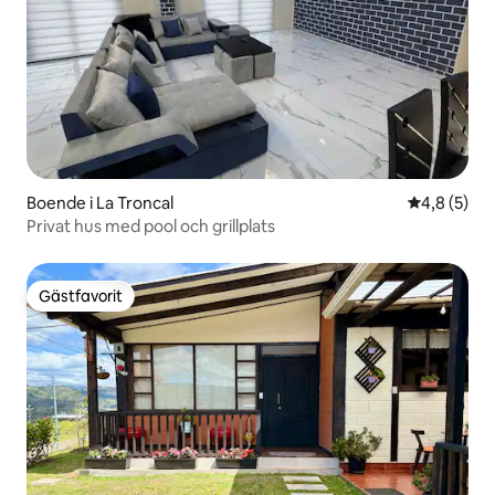
Boende i La Troncal
4,8 av 5 i 
4,8 (5)
Privat hus med pool och grillplats
Gästfavorit
Gästfavorit