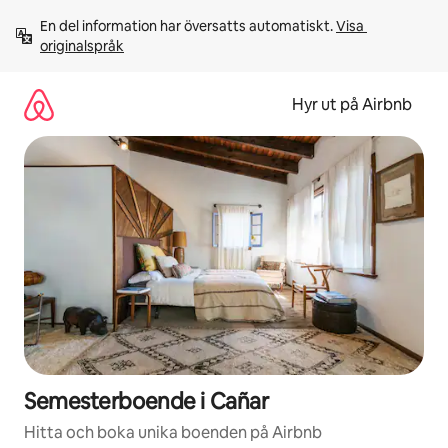
Hoppa
En del information har översatts automatiskt. 
Visa 
till
originalspråk
innehåll
Hyr ut på Airbnb
Semesterboende i Cañar
Hitta och boka unika boenden på Airbnb