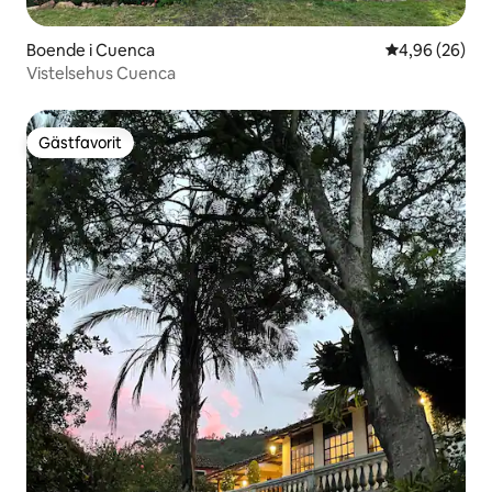
Boende i Cuenca
4,96 av 5 i g
4,96 (26)
Vistelsehus Cuenca
Gästfavorit
Gästfavorit