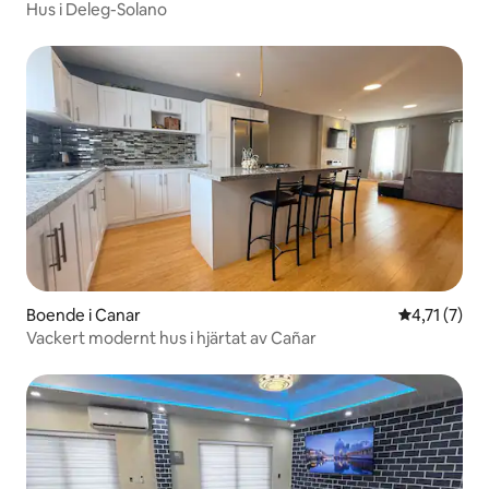
Hus i Deleg-Solano
Boende i Canar
4,71 av 5 i
4,71 (7)
Vackert modernt hus i hjärtat av Cañar