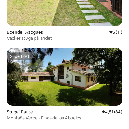
Boende i Azogues
5 av 5 i 
5 (11)
Vacker stuga på landet
Superhost
Superhost
Stuga i Paute
4,81 av 5 i g
4,81 (84)
Montaña Verde - Finca de los Abuelos