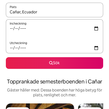
Plats
När resultaten är tillgängliga kan du navigera med upp- och ned
Incheckning
Utcheckning
Sök
Topprankade semesterboenden i Cañar
Gäster håller med: Dessa boenden har höga betyg för
plats, renlighet och mer.