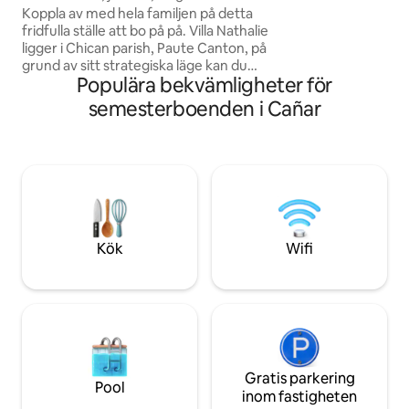
säng+hängmatta
verkligen låta dig 
Koppla av med hela familjen på detta
fridfulla ställe att bo på på. Villa Nathalie
ligger i Chican parish, Paute Canton, på
grund av sitt strategiska läge kan du
Populära bekvämligheter för
besöka Uzhupud (5 minuter), Paute,
Gualaceo och Chordeleg. Vackert ställe,
semesterboenden i Cañar
mycket tyst, med ett privilegierat
landskap för att njuta av naturen. Villan
byggdes för att tillbringa trevliga och
roliga stunder med familjen. Dess stora
fönster gör att du kan uppskatta de
vackra solnedgångarna och landskapen
som boendet erbjuder.
Kök
Wifi
Gratis parkering
Pool
inom fastigheten