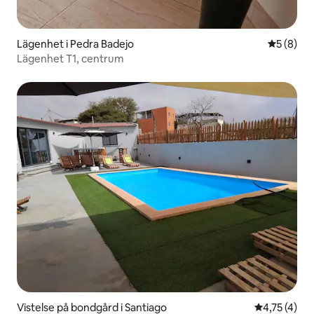
Lägenhet i Pedra Badejo
5 av 5 i 
5 (8)
Lägenhet T1, centrum
Vistelse på bondgård i Santiago
4,75 av 5 i
4,75 (4)