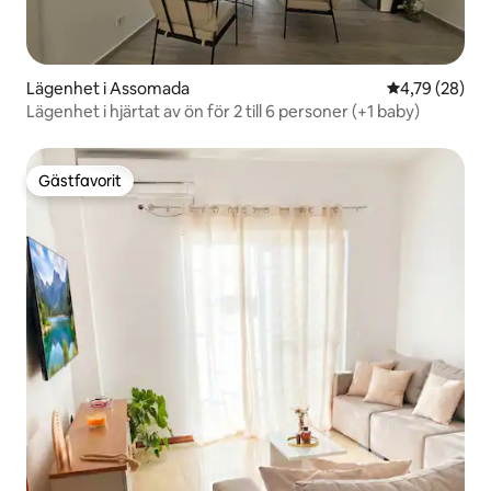
Lägenhet i Assomada
4,79 av 5 i g
4,79 (28)
Lägenhet i hjärtat av ön för 2 till 6 personer (+1 baby)
Gästfavorit
Gästfavorit