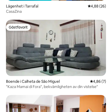
Lägenhet i Tarrafal
4,88 av 5 i g
4,88 (26)
CasaZina
Gästfavorit
Gästfavorit
Boende i Calheta de São Miguel
4,86 av 5 i 
4,86 (7)
"Kaza Mamai di Fora", bekvämligheten av din vistelse"