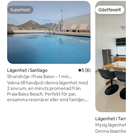
Superhost
Gästfavorit
Superhost
Gästfavorit
Lägenhet i Santiago
5 av 5 i genomsnittligt b
5 (8)
Strandnöje i Praia Baixo – 1 min
promenad till havet
Vakna till havsljud i denna lägenhet med
2 sovrum, en minuts promenad från
Praia Baixo Beach. Perfekt för par,
ensamma resenärer eller små familjer,
vår fullt möblerade tillflyktsort erbjuder
en bekymmersfri flykt. Njut av ditt kaffe,
bada eller sola på den gyllene sanden.
Lägenhet i Tarrafa
Utforska närliggande restauranger och
Mysig lägenhet i T
naturliga pooler. Lägenheten erbjuder
Denna lägenhet i e