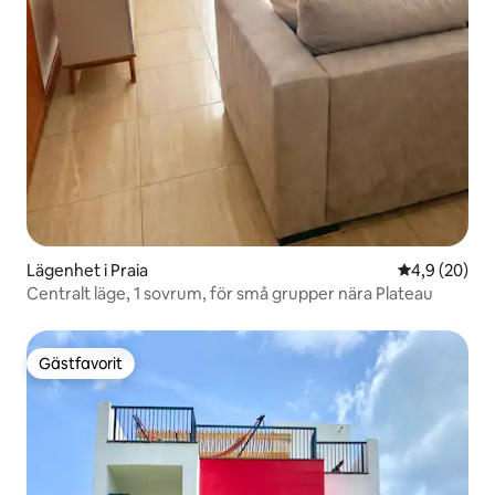
Lägenhet i Praia
4,9 av 5 i g
4,9 (20)
Centralt läge, 1 sovrum, för små grupper nära Plateau
Gästfavorit
Gästfavorit