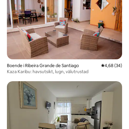
Boende i Ribeira Grande de Santiago
4,68 av 5 i g
4,68 (34)
Kaza Karibu: havsutsikt, lugn, välutrustad