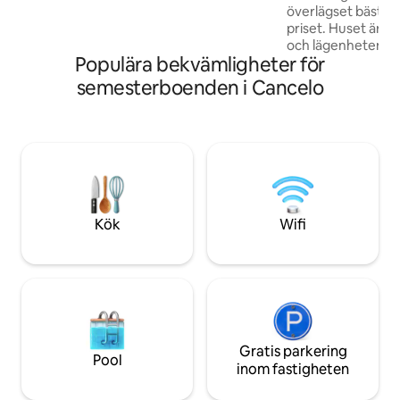
ett svalt, bekvämt utrymme med ett
överlägset bästa du
fullt utrustat kök, snabbt Wi-Fi och ett
priset. Huset är m
mysigt vardagsrum. Boka nu och upplev
och lägenheten är
magin på Santiago Island från detta
Populära bekvämligheter för
apparater för de f
boende vid stranden!
Varmvatten och lu
semesterboenden i Cancelo
tillgänglig för din
vistelse. Bekvämt 
stranden och minimarkn
säng i vardagsrum
vuxen eller 2 barn 
Tvättmaskin tillgä
(minst 5+ dagars v
Kök
Wifi
Gratis parkering
Pool
inom fastigheten