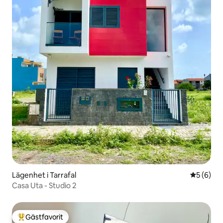
Lägenhet i Tarrafal
5 av 5 i 
5 (6)
Casa Uta - Studio 2
Gästfavorit
Populär gästfavorit