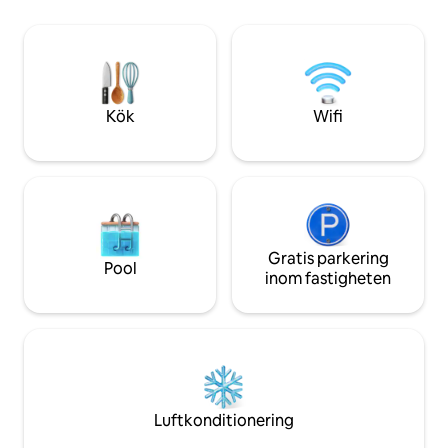
dopp och återvänd 
utsikt över bergen och enkel tillgång till
utomhusdusch. U
sightseeing, vandring, båtturer och
restauranger. Fördjupa dig i Cape
Bretons charm och skönhet och skapa
oförglömliga minnen under din vistelse.
Kök
Wifi
Gratis parkering
Pool
inom fastigheten
Luftkonditionering