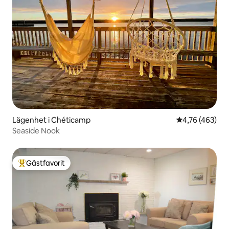
Lägenhet i Chéticamp
4,76 av 5 i ge
4,76 (463)
Seaside Nook
Gästfavorit
Populär gästfavorit