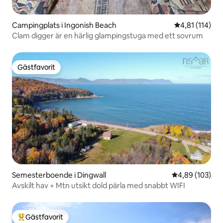
Campingplats i Ingonish Beach
4,81 av 5 i g
4,81 (114)
Clam digger är en härlig glampingstuga med ett sovrum
Gästfavorit
Gästfavorit
Semesterboende i Dingwall
4,89 av 5 i ge
4,89 (103)
Avskilt hav + Mtn utsikt dold pärla med snabbt WIFI
Gästfavorit
Populär gästfavorit