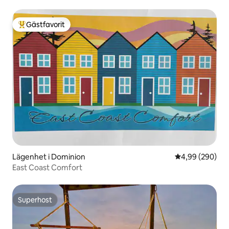
Gästfavorit
Populär gästfavorit
Lägenhet i Dominion
4,99 av 5 i ge
4,99 (290)
East Coast Comfort
Superhost
Superhost