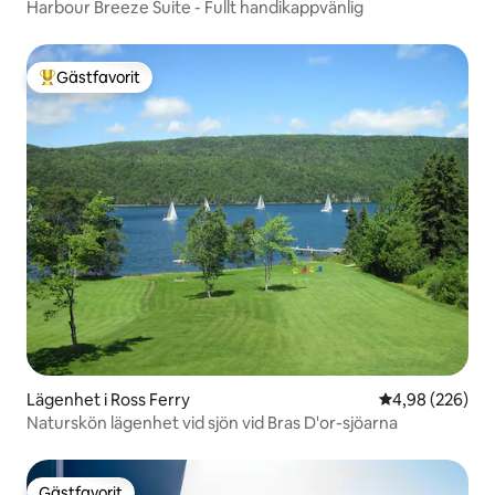
Harbour Breeze Suite - Fullt handikappvänlig
Gästfavorit
Populär gästfavorit
Lägenhet i Ross Ferry
4,98 av 5 i ge
4,98 (226)
Naturskön lägenhet vid sjön vid Bras D'or-sjöarna
Gästfavorit