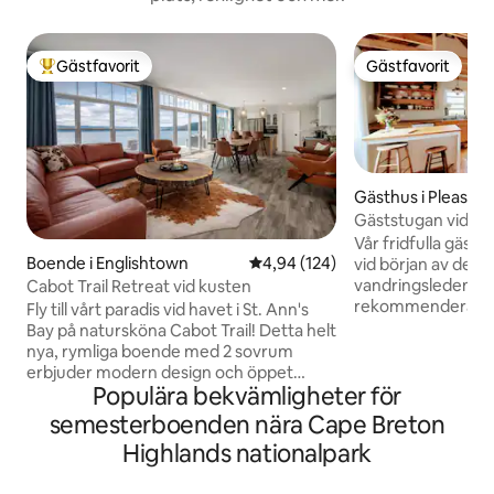
Gästfavorit
Gästfavorit
Populär gästfavorit
Gästfavorit
Gästhus i Pleasant
Gäststugan vid va
Vår fridfulla gästs
Boende i Englishtown
4,94 av 5 i genomsnittligt bety
4,94 (124)
vid början av den 
vandringsleden Pol
Cabot Trail Retreat vid kusten
rekommenderar en 
Fly till vårt paradis vid havet i St. Ann's
— första natten, sl
Bay på natursköna Cabot Trail! Detta helt
drink, solnedgång
nya, rymliga boende med 2 sovrum
Vakna till kaffe oc
erbjuder modern design och öppet
gården levererad ti
Populära bekvämligheter för
vardagsrum. Rymmer 6 personer med
augusti när vi är 
ett sovrum med dubbelsäng, ett sovrum
semesterboenden nära Cape Breton
ger dig ut på leden 
med våningssängar (dubbelsäng på
Highlands nationalpark
Skyline eller någo
botten och enkelsäng upptill) och en
närliggande nationalp
soffa. Njut av fantastiska solnedgångar,