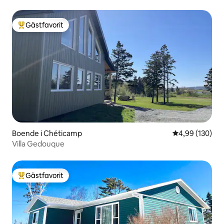
Gästfavorit
Populär gästfavorit
Boende i Chéticamp
4,99 av 5 i ge
4,99 (130)
Villa Gedouque
Gästfavorit
Populär gästfavorit