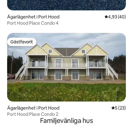
Ägarlägenhet i Port Hood
4,93 av 5 i g
4,93 (40)
Port Hood Place Condo 4
Gästfavorit
Gästfavorit
Ägarlägenhet i Port Hood
5 av 5 i g
5 (23)
Port Hood Place Condo 2
Familjevänliga hus