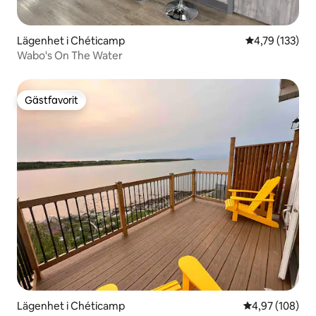
Lägenhet i Chéticamp
4,79 av 5 i ge
4,79 (133)
Wabo's On The Water
Gästfavorit
Gästfavorit
Lägenhet i Chéticamp
4,97 av 5 i ge
4,97 (108)