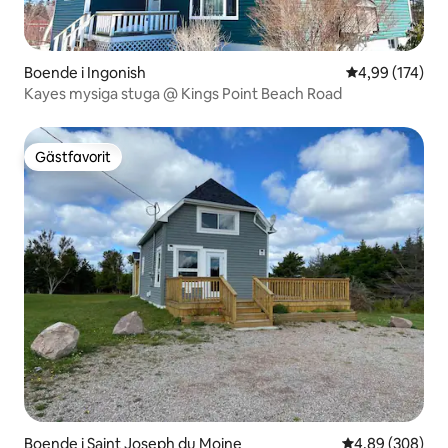
Boende i Ingonish
4,99 av 5 i ge
4,99 (174)
Kayes mysiga stuga @ Kings Point Beach Road
Gästfavorit
Gästfavorit
Boende i Saint Joseph du Moine
4,89 av 5 i ge
4,89 (308)