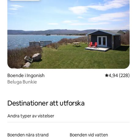
Boende i Ingonish
4,94 av 5 i ge
4,94 (228)
Beluga Bunkie
Destinationer att utforska
Andra typer av vistelser
Boenden nära strand
Boenden vid vatten