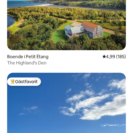
Boende i Petit Étang
4,99 av 5 i ge
4,99 (185)
The Highland's Den
Gästfavorit
Populär gästfavorit