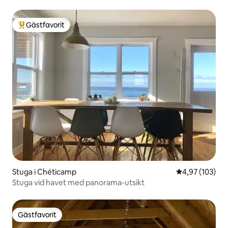
Gästfavorit
Populär gästfavorit
Stuga i Chéticamp
4,97 av 5 i ge
4,97 (103)
Stuga vid havet med panorama-utsikt
Gästfavorit
Gästfavorit