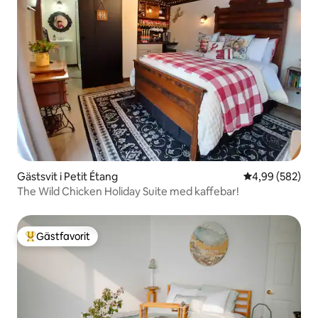
Gästsvit i Petit Étang
4,99 av 5 i ge
4,99 (582)
The Wild Chicken Holiday Suite med kaffebar!
Gästfavorit
Populär gästfavorit