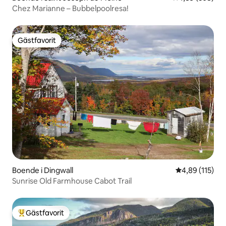
Chez Marianne – Bubbelpoolresa!
Gästfavorit
Gästfavorit
Boende i Dingwall
4,89 av 5 i ge
4,89 (115)
Sunrise Old Farmhouse Cabot Trail
Gästfavorit
Populär gästfavorit