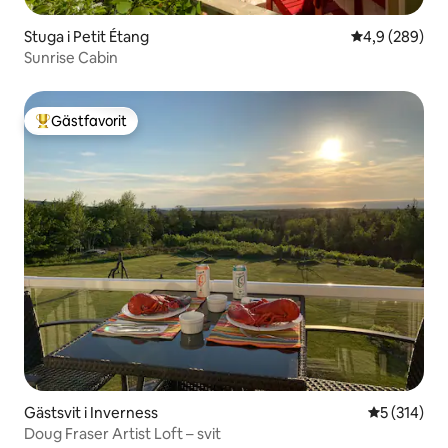
Stuga i Petit Étang
4,9 av 5 i ge
4,9 (289)
Sunrise Cabin
Gästfavorit
Populär gästfavorit
Gästsvit i Inverness
5 av 5 i ge
5 (314)
Doug Fraser Artist Loft – svit