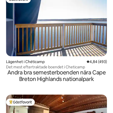
Gästfavorit
Lägenhet i Chéticamp
4,84 av 5 i ge
4,84 (493)
Det mest eftertraktade boendet i Cheticamp
Andra bra semesterboenden nära Cape
Breton Highlands nationalpark
Gästfavorit
Populär gästfavorit