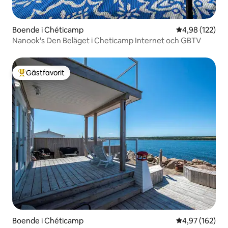
Boende i Chéticamp
4,98 av 5 i ge
4,98 (122)
Nanook's Den Beläget i Cheticamp Internet och GBTV
Gästfavorit
Populär gästfavorit
Boende i Chéticamp
4,97 av 5 i ge
4,97 (162)