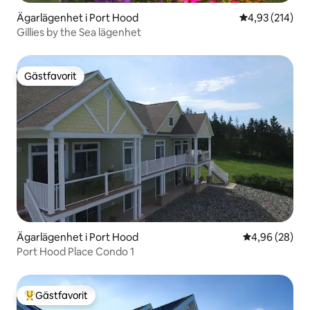
Ägarlägenhet i Port Hood
4,93 av 5 i ge
4,93 (214)
Gillies by the Sea lägenhet
Gästfavorit
Gästfavorit
Ägarlägenhet i Port Hood
4,96 av 5 i g
4,96 (28)
Port Hood Place Condo 1
Gästfavorit
Populär gästfavorit