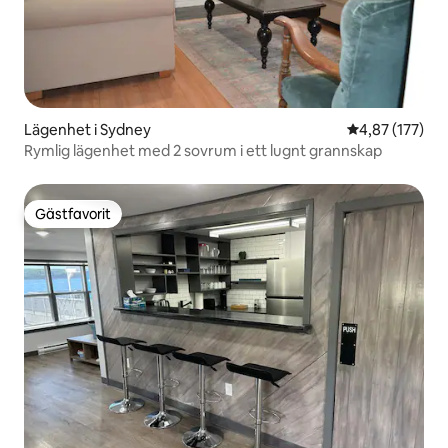
Lägenhet i Sydney
4,87 av 5 i ge
4,87 (177)
Rymlig lägenhet med 2 sovrum i ett lugnt grannskap
Gästfavorit
Gästfavorit