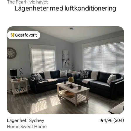
The Pearl - vid havet
Lägenheter med luftkonditionering
Gästfavorit
Populär gästfavorit
Lägenhet i Sydney
4,96 av 5 i ge
4,96 (204)
Home Sweet Home