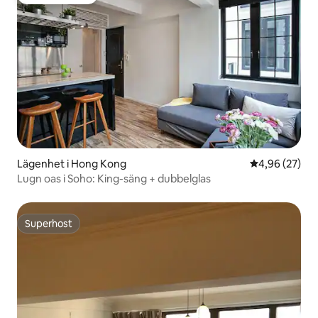
Populär gästfavorit
Lägenhet i Hong Kong
4,96 av 5 i g
4,96 (27)
Lugn oas i Soho: King-säng + dubbelglas
Superhost
Superhost