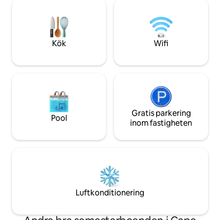
värme (värdefull 
livet för fiskare på nära håll, och känna
enhet luftkonditio
den blygsamhet och hårt arbetande, så
Bose bluetooth-hö
att man har fördjupats i Hongkongs
kaffemaskin, Delo
unika havskultur innan de trampar på
få dig att känna 
Kök
Wifi
båthuset. The Black Dragon Houseboat
mer.
is fully equipped, whether it is a karaoke,
mahjong table, or a barbecue (BBQ)
equipment, all provide the perfect place
for a gathering of friends and family.Här
kan du ha en oförglömlig och rolig kväll
med tre förtrogna eller gamla små, gosa
med havsbrisen på däck, njuta av god
Gratis parkering
Pool
mat, prata om livet.
inom fastigheten
Luftkonditionering