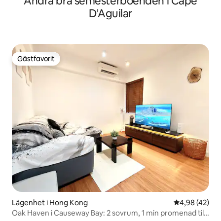
Andra bra semesterboenden i Cape
D'Aguilar
Gästfavorit
Gästfavorit
Lägenhet i Hong Kong
4,98 av 5 i g
4,98 (42)
Oak Haven i Causeway Bay: 2 sovrum, 1 min promenad till