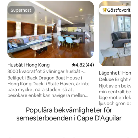
Superhost
Gästfavorit
Superhost
Populär gästfavor
Husbåt i Hong Kong
4,82 av 5 i genomsnittligt be
4,82 (44)
3000 kvadratfot 3 våningar husbåt -
Lägenhet i Hong 
Black Dragon
Beläget i Black Dragon Boat House i
Deluxe Bright Apa
Hong Kong DuckLi State Haven, är inte
Njut av en bekväm 
bara mycket nära staden, så att
min centralt beläg
besökare enkelt kan navigera mellan
läge mot en lekpla
den livliga staden och den lugna
ljus och grön öppen
hamnen, men också nära den berömda
Populära bekvämligheter för
Det är 2 minuters 
marina parken, tunnelbanan kan nå och
centrala rulltrapp
semesterboenden i Cape D'Aguilar
använda Hong Kong fiskehamn
promenad till MTR
funktioner för att transportera båten,
till de första rest
processen i sig är ett litet äventyr fullt av
har en hiss. Luftk
fiskehamn, du kan observera det dagliga