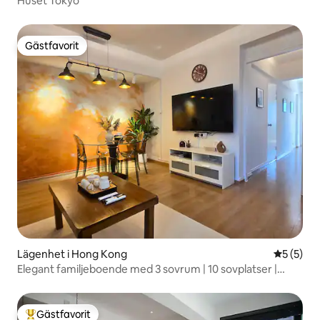
Huset Tokyo
Gästfavorit
Gästfavorit
Lägenhet i Hong Kong
5 av 5 i 
5 (5)
Elegant familjeboende med 3 sovrum | 10 sovplatser |
Hjärtat av TST
Gästfavorit