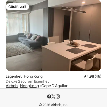
Gästfavorit
Gästfavorit
Lägenhet i Hong Kong
4,98 av 5 i g
4,98 (46)
Deluxe 2 sovrum lägenhet
Airbnb
Hongkong
Cape D'Aguilar
© 2026 Airbnb, Inc.