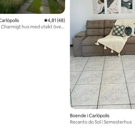
Carlópolis
4,81 av 5 i genomsnittligt betyg, 48 omdöm
4,81 (48)
er
ttligt betyg, 4 omdömen
Boende i Carlópolis
Recanto do Sol | Semesterhus