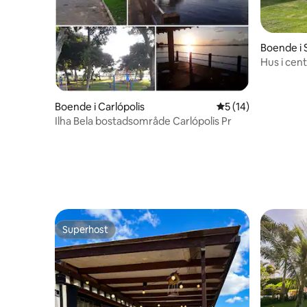
Boende i 
Hus i cen
Boende i Carlópolis
5 av 5 i genomsnit
5 (14)
Ilha Bela bostadsområde Carlópolis Pr
Superhost
Superhost