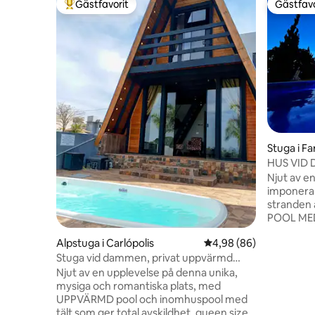
Gästfavorit
Gästfavo
Populär gästfavorit
Gästfavo
Stuga i Fa
HUS VID
FANTASTI
Njut av en
imponerande 
stranden
POOL ME
UPPVÄRMNI
Alpstuga i Carlópolis
4,98 av 5 i genomsnit
4,98 (86)
önskas, vat
Stuga vid dammen, privat uppvärmd
delad luft
pool, kajak
supportlägenhe
Njut av en upplevelse på denna unika,
luftkondit
mysiga och romantiska plats, med
motsatt fl
UPPVÄRMD pool och inomhuspool med
huset. TV
tält som ger total avskildhet, queen size-