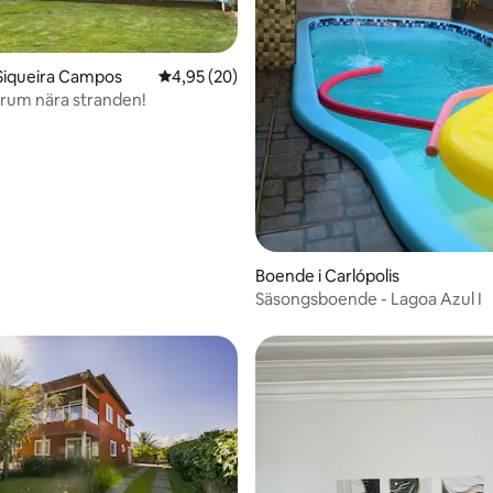
Siqueira Campos
4,95 av 5 i genomsnittligt betyg, 20 omdöm
4,95 (20)
trum nära stranden!
tligt betyg, 14 omdömen
Boende i Carlópolis
Säsongsboende - Lagoa Azul I