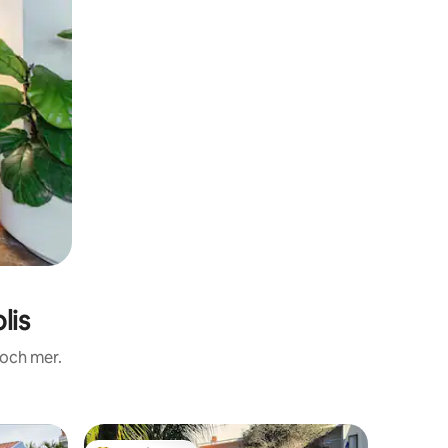
lis
 och mer.
Bungalow