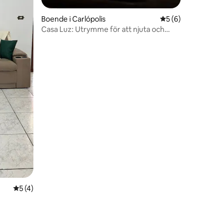
Boende i Carlópolis
5 av 5 i genomsni
5 (6)
Casa Luz: Utrymme för att njuta och
en
koppla av
5 av 5 i genomsnittligt betyg, 4 omdömen
5 (4)