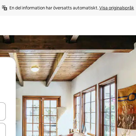
En del information har översatts automatiskt. 
Visa originalspråk
d upp- och nedåtpilarna eller utforska genom att trycka eller svepa.