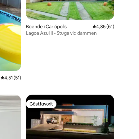
en
Boende i Carlópolis
4,85 av 5 i genomsnit
4,85 (61)
Lagoa Azul II - Stuga vid dammen
4,51 av 5 i genomsnittligt betyg, 51 omdömen
4,51 (51)
Gästfavorit
Gästfavorit