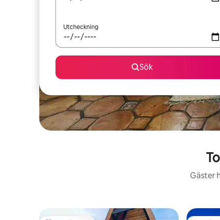
Utcheckning
Sök
To
Gäster h