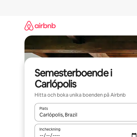
Hoppa
till
innehåll
Semesterboende i
Carlópolis
Hitta och boka unika boenden på Airbnb
Plats
När resultaten är tillgängliga kan du navigera me
Incheckning