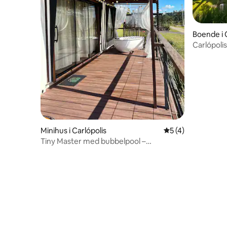
Boende i 
Carlópolis Charmigt hus med utsikt öv
sjön
Minihus i Carlópolis
5 av 5 i genomsni
5 (4)
Tiny Master med bubbelpool –
Containerstuga