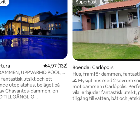
rit
Superhost
rit
Superhost
rtura
4,97 av 5 i genomsnittligt betyg, 132 omdöm
4,97 (132)
Boende i Carlópolis
 DAMMEN, UPPVÄRMD POOL,
Hus, framför dammen, fantastis
SK UTSIKT
 fantastisk utsikt och ett
🌊 Mysigt hus med 2 sovrum so
uteplatshus, beläget på
mot dammen i Carlópolis. Perfe
 av Chavantes-dammen, en
vila, erbjuder fantastisk utsikt, 
D TILLGÄNGLIG
tillgång till vatten, båt och jets
NG upp till 31 °C, om så
använda den gemensamma tillgå
tligt betyg, 86 omdömen
tenstrålar, 3 stora sviter, med
lägenheten, allt i en lugn miljö f
konditionering, plus 1 valfri
koppla av med den omgivande 
t, liten med badrum,
Perfekt för par och familjer so
ionering delad, som ligger i
komfort och frid. 🌅✨ Sovrum 1,
ygel till de andra rummen i
dubbelsäng med luftkonditione
-rum med KAMIN, infällbar
Sovrum 2: 1 dubbelsäng, 3 enkel