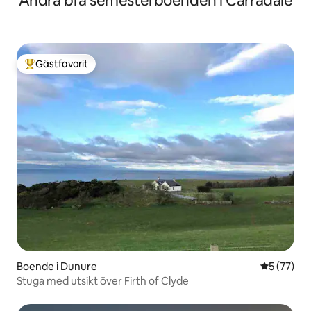
Andra bra semesterboenden i Carradale
Gästfavorit
Populär gästfavorit
Boende i Dunure
5 av 5 i g
5 (77)
Stuga med utsikt över Firth of Clyde