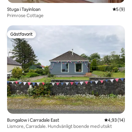
Stuga i Tayinloan
5 av 5 i 
5 (9)
Primrose Cottage
Gästfavorit
Gästfavorit
Bungalow i Carradale East
4,93 av 5 i g
4,93 (14)
Lismore, Carradale. Hundvänligt boende med utsikt