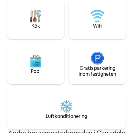
sammankomster. Avstånd till lokala
fyra personer är det perfekt för par,
sevärdheter: Priv
vandrare, cyklister och distansarbetare
fastigheten Cruin 
som söker en avkopplande semester vid
km Cameron Hous
kusten.
Shores - 2,5 km Wo
Kök
Wifi
minuters bilresa
Gratis parkering
Pool
inom fastigheten
Luftkonditionering