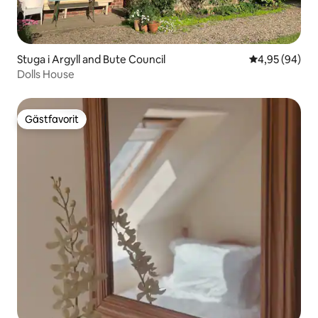
Stuga i Argyll and Bute Council
4,95 av 5 i g
4,95 (94)
Dolls House
Gästfavorit
Gästfavorit