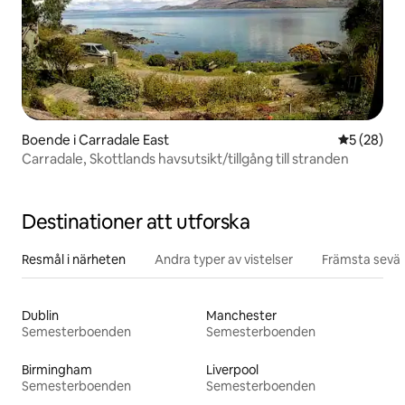
Boende i Carradale East
5 av 5 i g
5 (28)
Carradale, Skottlands havsutsikt/tillgång till stranden
Destinationer att utforska
Resmål i närheten
Andra typer av vistelser
Främsta sevär
Dublin
Manchester
Semesterboenden
Semesterboenden
Birmingham
Liverpool
Semesterboenden
Semesterboenden