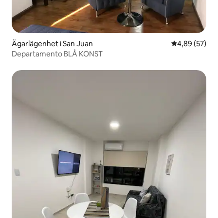
Ägarlägenhet i San Juan
4,89 av 5 i g
4,89 (57)
Departamento BLÅ KONST