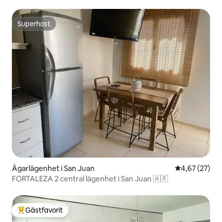
Superhost
Superhost
Ägarlägenhet i San Juan
4,67 av 5 i g
4,67 (27)
FORTALEZA 2 central lägenhet i San Juan 🇦🇷
Gästfavorit
Populär gästfavorit