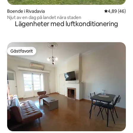
Boende i Rivadavia
4,89 av 5 i g
4,89 (46)
Njut av en dag på landet nära staden
Lägenheter med luftkonditionering
Gästfavorit
Gästfavorit