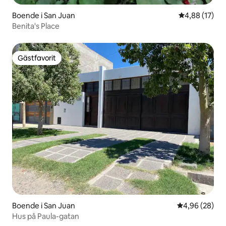
Boende i San Juan
4,88 av 5 i g
4,88 (17)
Benita's Place
Gästfavorit
Gästfavorit
Boende i San Juan
4,96 av 5 i g
4,96 (28)
Hus på Paula-gatan