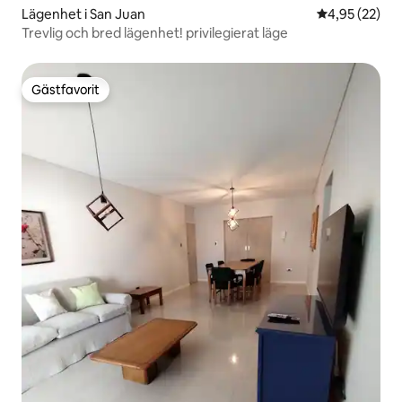
Lägenhet i San Juan
4,95 av 5 i g
4,95 (22)
Trevlig och bred lägenhet! privilegierat läge
Gästfavorit
Gästfavorit