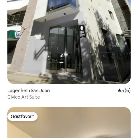
Lägenhet i San Juan
5 av 5 i 
5 (6)
Civico Art Suite
Gästfavorit
Gästfavorit