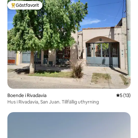
Gästfavorit
Populär gästfavorit
Boende i Rivadavia
5 av 5 i g
5 (13)
Hus i Rivadavia, San Juan. Tillfällig uthyrning