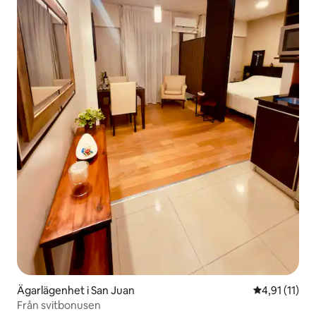
Ägarlägenhet i San Juan
4,91 av 5 i 
4,91 (11)
Från svitbonusen