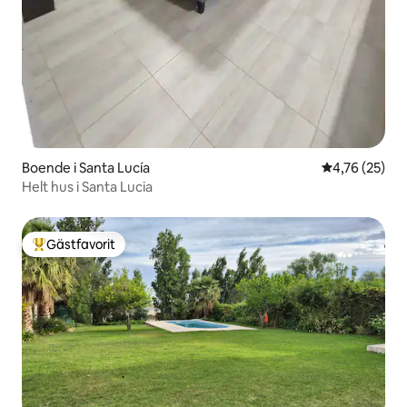
Boende i Santa Lucía
4,76 av 5 i g
4,76 (25)
Helt hus i Santa Lucia
Gästfavorit
Populär gästfavorit