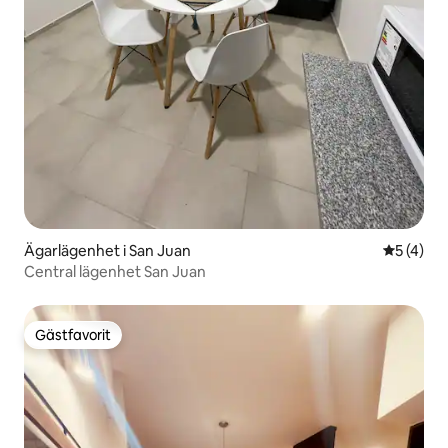
Ägarlägenhet i San Juan
5 av 5 i 
5 (4)
Central lägenhet San Juan
Gästfavorit
Gästfavorit