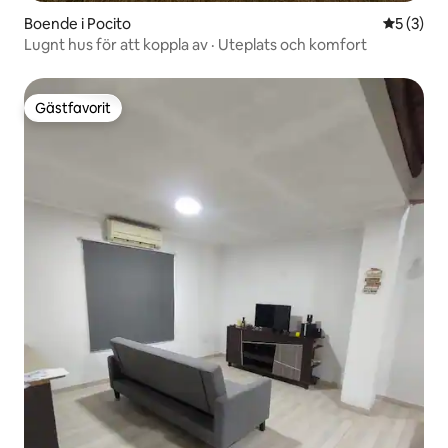
Boende i Pocito
5 av 5 i 
5 (3)
Lugnt hus för att koppla av · Uteplats och komfort
Gästfavorit
Gästfavorit