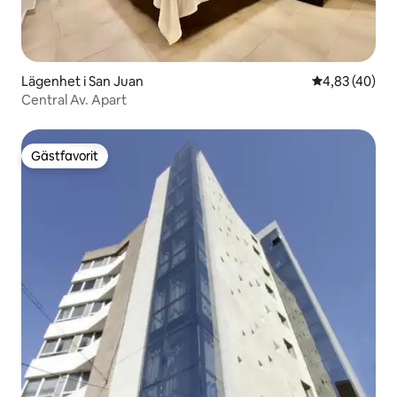
Lägenhet i San Juan
4,83 av 5 i g
4,83 (40)
Central Av. Apart
Gästfavorit
Gästfavorit