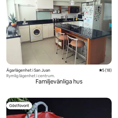
Ägarlägenhet i San Juan
5 av 5 i g
5 (18)
Rymlig lägenhet i centrum.
Familjevänliga hus
Gästfavorit
Gästfavorit