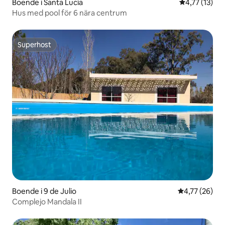
Boende i Santa Lucía
4,77 av 5 i 
4,77 (13)
Hus med pool för 6 nära centrum
Superhost
Superhost
Boende i 9 de Julio
4,77 av 5 i g
4,77 (26)
Complejo Mandala II