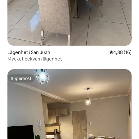
Lägenhet i San Juan
4,88 av 5 i g
4,88 (16)
Mycket bekväm lägenhet
Superhost
Superhost