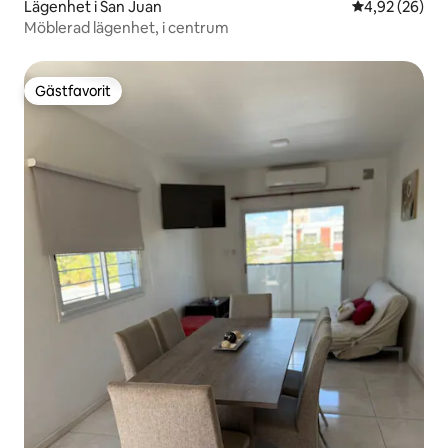
Lägenhet i San Juan
4,92 av 5 i g
4,92 (26)
Möblerad lägenhet, i centrum
Gästfavorit
Gästfavorit