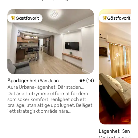
Gästfavorit
Gästfavorit
Populär gästfavorit
Populär gästfavor
Ägarlägenhet i San Juan
5 av 5 i genomsnittligt be
5 (14)
Aura Urbana-lägenhet: Där staden
lugnar ner sig
Det är ett utrymme utformat för dem
som söker komfort, renlighet och ett
bra läge, utan att ge upp lugnet. Beläget
i ett strategiskt område nära
restauranger och shoppingcenter, med
enkel och snabb tillgång till huvudgator
bland annat, gör det möjligt för dig att
Lägenhet i San Ju
flytta enkelt och verkligen vila i slutet av
Vackert centralt 