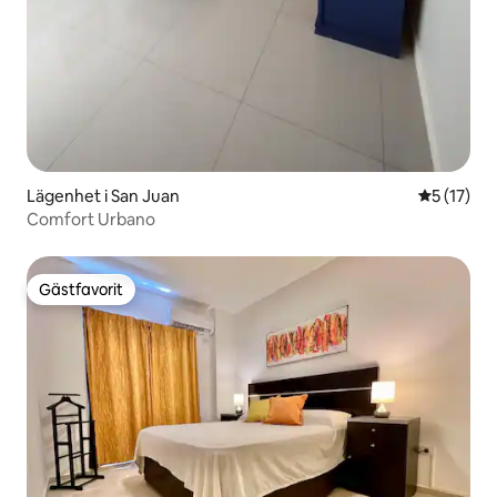
Lägenhet i San Juan
5 av 5 i g
5 (17)
Comfort Urbano
Gästfavorit
Gästfavorit