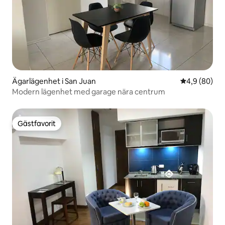
Ägarlägenhet i San Juan
4,9 av 5 i g
4,9 (80)
Modern lägenhet med garage nära centrum
Gästfavorit
Gästfavorit