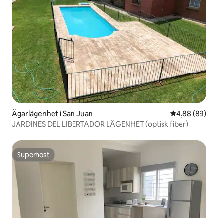
Ägarlägenhet i San Juan
4,88 av 5 i g
4,88 (89)
JARDINES DEL LIBERTADOR LÄGENHET (optisk fiber)
Superhost
Superhost