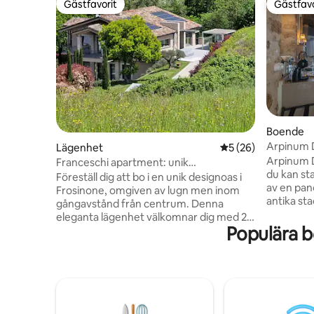
Gästfavorit
Gästfavo
Gästfavorit
Gästfavo
Boende
Arpinum D
Lägenhet
5 av 5 i genomsnit
5 (26)
Arpinum D
Franceschi apartment: unik
du kan st
designupplevelse
Föreställ dig att bo i en unik designoas i
av en pan
Frosinone, omgiven av lugn men inom
antika st
gångavstånd från centrum. Denna
stunder a
eleganta lägenhet välkomnar dig med 2
välbefinn
Populära b
raffinerade sovrum, queen och king size-
element,
sängar, en bekväm bäddsoffa och ett
kromoter
modernt kök. Badrum är en lyxig
den inbju
upplevelse, med extra stora duschar och
denna upp
exklusiva produkter. Efter en dag mellan
Bubbelpoo
Rom och Neapel kan du koppla av under
denna kän
verandan eller i den privata trädgården