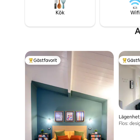
med pano
och njuta av solnedgången i total lugn. En
historia,
speciell tillflyktsort av stil och komfort.
Kök
Wifi
A
Gästfavorit
Gästf
Populär gästfavorit
Populär 
Lägenhet
Flos: des