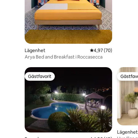
Lägenhet
4,97 av 5 i genomsnit
4,97 (70)
Arya Bed and Breakfast i Roccasecca
Gästfavorit
Gästfavo
Gästfavorit
Gästfavo
Lägenhet