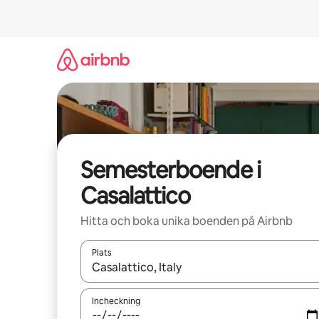
Hoppa
till
innehåll
Semesterboende i
Casalattico
Hitta och boka unika boenden på Airbnb
Plats
När resultaten är tillgängliga kan du navigera me
Incheckning