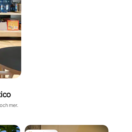
ico
 och mer.
Villa