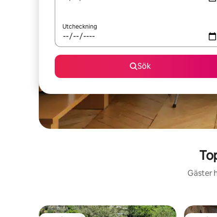
Utcheckning
Sök
To
Gäster h