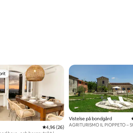
tligt betyg, 70 omdömen
rit
rit
Vistelse på bondgård
AGRITURISMO IL PIOPPETO – S
4,96 av 5 i genomsnittligt betyg, 26 omdöm
4,96 (26)