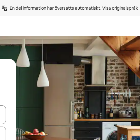
En del information har översatts automatiskt. 
Visa originalspråk
d upp- och nedåtpilarna eller utforska genom att trycka eller svepa.