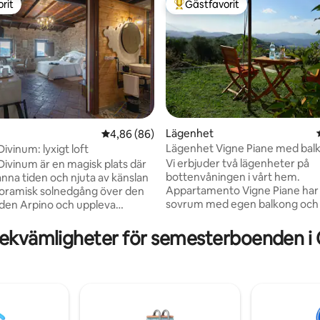
rit
Gästfavorit
rit
Populär gästfavorit
Lägenhet
4,86 av 5 i genomsnittligt betyg, 86 omdöm
4,86 (86)
Lägenhet Vigne Piane med bal
ivinum: lyxigt loft
tligt betyg, 26 omdömen
egen terrass
Vi erbjuder två lägenheter på
ivinum är en magisk plats där
bottenvåningen i vårt hem.
anna tiden och njuta av känslan
Appartamento Vigne Piane har 
oramisk solnedgång över den
sovrum med egen balkong och
aden Arpino och uppleva
badrum. Det finns också ett v
v absolut avkoppling och
(med bäddsoffa) och ett extra
ande. Kombinationen av olika
ekvämligheter för semesterboenden i 
Denna rymliga lägenhet har två
 såsom bubbelpoolen,
ingångar och ett välutrustat kö
apin, panoramautsikten och
Piane är perfekt för par, familje
dande 1700-talspelen, gör
vänner som reser tillsammans. 
levelse unik och oförglömlig.
inbjuder till avkoppling och de t
len är det pulserande hjärtat i
väggarna i vårt typiska italiens
slomässiga svit. En loftsvåning