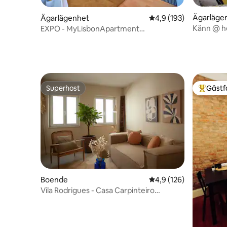
Ägarläge
Ägarlägenhet
4,9 av 5 i genomsnitt
4,9 (193)
Känn @ h
EXPO - MyLisbonApartment
(RENGÖRING & SÄKERHET)
Superhost
Gästf
Superhost
Populär 
Boende
4,9 av 5 i genomsnitt
4,9 (126)
Vila Rodrigues - Casa Carpinteiro
(Snickarhus)