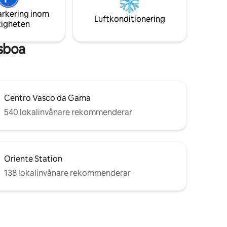
gott om naturligt ljus och en sydlig
arkering inom
NGT
orientering, vilket ger en mysig och ljus
Luftkonditionering
tigheten
miljö.
isboa
Centro Vasco da Gama
540 lokalinvånare rekommenderar
Oriente Station
138 lokalinvånare rekommenderar