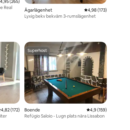
,95 av 5 i genomsnittligt betyg, 265 omdömen
4,95 (265)
pe Real
en
Ägarlägenhet
4,98 av 5 i genomsnitt
4,98 (173)
Lyxig bekv bekväm 3-rumslägenhet
Superhost
Superhost
,82 av 5 i genomsnittligt betyg, 172 omdömen
4,82 (172)
Boende
4,9 av 5 i genomsnitt
4,9 (159)
iter
Refúgio Saloio - Lugn plats nära Lissabon