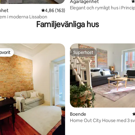
Ägarlägenhet
4
Elegant och rymligt hus i Princi
nhet
4,86 av 5 i genomsnittligt betyg, 163 omdöm
4,86 (163)
ligt betyg, 193 omdömen
em i moderna Lissabon
Familjevänliga hus
avorit
Superhost
gästfavorit
Superhost
ligt betyg, 126 omdömen
Boende
4
Home Out City House med 3 sv