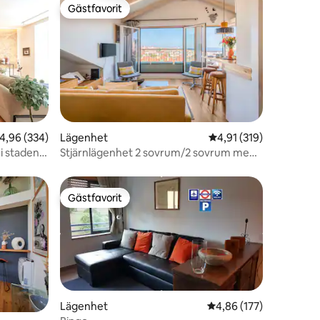
Gästfavorit
Gästfavorit
en
,96 av 5 i genomsnittligt betyg, 334 omdömen
4,96 (334)
Lägenhet
4,91 av 5 i genomsnitt
4,91 (319)
i stadens
Stjärnlägenhet 2 sovrum/2 sovrum med
utsikt över floden och staden
Gästfavorit
Gästfavorit
Lägenhet
4,86 av 5 i genomsnitt
4,86 (177)