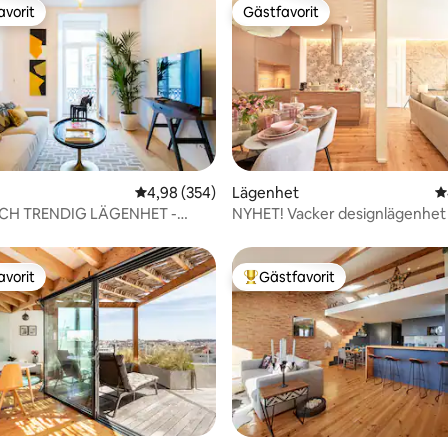
avorit
Gästfavorit
gästfavorit
Gästfavorit
ligt betyg, 122 omdömen
4,98 av 5 i genomsnittligt betyg, 354 omdöm
4,98 (354)
Lägenhet
4
CH TRENDIG LÄGENHET -
NYHET! Vacker designlägenhet 
AV BAIXA
centrum_3BR_2WC_AC
avorit
Gästfavorit
gästfavorit
Populär gästfavorit