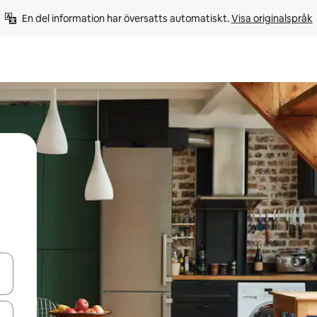
En del information har översatts automatiskt. 
Visa originalspråk
d upp- och nedåtpilarna eller utforska genom att trycka eller svepa.