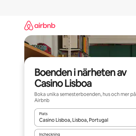
Hoppa
till
innehåll
Boenden i närheten av
Casino Lisboa
Boka unika semesterboenden, hus och mer på
Airbnb
Plats
När resultaten är tillgängliga kan du navigera me
Incheckning