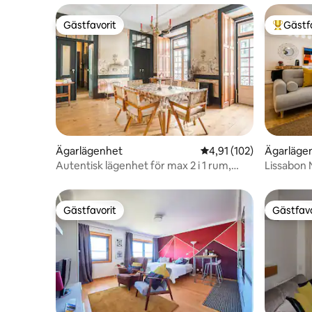
Gästfavorit
Gästf
Gästfavorit
Populär 
Ägarlägenhet
4,91 av 5 i genomsnitt
4,91 (102)
Ägarläge
Autentisk lägenhet för max 2 i 1 rum,
Lissabon
Alfama
Gästfavorit
Gästfavo
Gästfavorit
Gästfavo