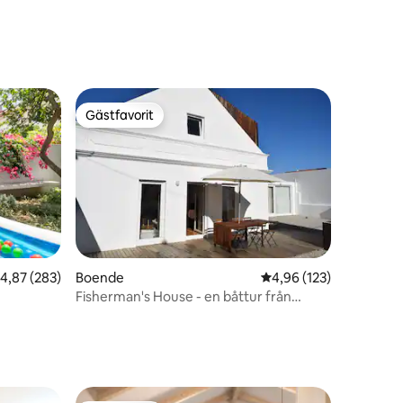
en
Gästfavorit
Gästfavorit
,87 av 5 i genomsnittligt betyg, 283 omdömen
4,87 (283)
Boende
4,96 av 5 i genomsnitt
4,96 (123)
en
Fisherman's House - en båttur från
Lissabon