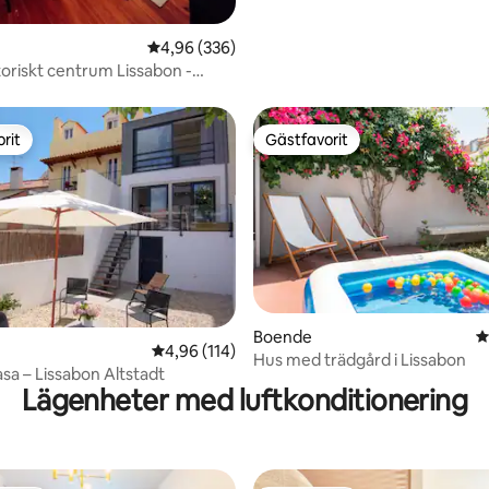
4,96 av 5 i genomsnittligt betyg, 336 omdöm
4,96 (336)
toriskt centrum Lissabon -
tionering
rit
Gästfavorit
rit
Gästfavorit
ligt betyg, 383 omdömen
Boende
4
4,96 av 5 i genomsnittligt betyg, 114 omdöm
4,96 (114)
Hus med trädgård i Lissabon
sa – Lissabon Altstadt
Lägenheter med luftkonditionering