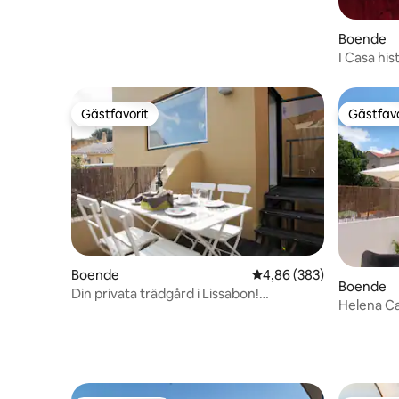
Boende
I Casa his
luftkondi
Gästfavorit
Gästfavo
Gästfavorit
Gästfavo
Boende
4,86 av 5 i genomsnitt
4,86 (383)
Boende
Din privata trädgård i Lissabon!
Helena Ca
(Castelo/Alfama)