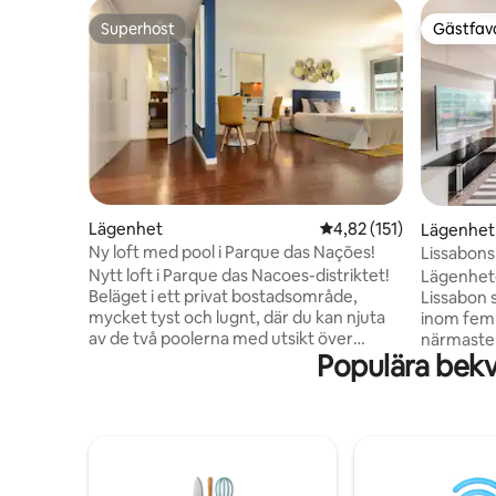
Superhost
Gästfavo
Superhost
Gästfavo
Lägenhet
4,82 av 5 i genomsnitt
4,82 (151)
Lägenhet
Ny loft med pool i Parque das Nações!
Lissabons
floden
Nytt loft i Parque das Nacoes-distriktet!
Lägenhete
Beläget i ett privat bostadsområde,
Lissabon 
mycket tyst och lugnt, där du kan njuta
inom fem 
av de två poolerna med utsikt över
närmaste 
Populära bekv
floden Tejo. Den har ett utmärkt läge,
detta nya
tunnelbanan ligger precis utanför dörren
inklusive
(3 minuters promenad bort) och
restauran
Tejoflodens strand ligger en kort
Stadens c
promenad bort (5 minuters promenad).
med tunn
Lägenheten är rymlig och bekväm med
balkong m
dubbelsäng och fullt utrustad för din
floden Tag