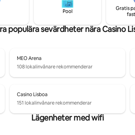
för underhållning ombord. FESTER OCH
med möjlighet att ladda elbilar.
Gratis p
RÖKNING PÅ BÅTEN ÄR STRÄ
 stängd låda med 2,1 m bred
Pool
fas
FÖRBJUDNA!
a populära sevärdheter nära Casino L
MEO Arena
108 lokalinvånare rekommenderar
Casino Lisboa
151 lokalinvånare rekommenderar
Lägenheter med wifi