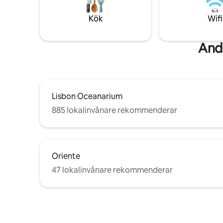
perfekta vistelse. Poolen är öppen från 1
parkering 
juli till 30 september 2026. Privat
Det är en
Kök
Wifi
parkering: 10 €/dag.
dörr.
Andr
Lisbon Oceanarium
885 lokalinvånare rekommenderar
Oriente
47 lokalinvånare rekommenderar