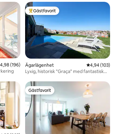
Gästfavorit
Populär gästfavorit
en
,98 av 5 i genomsnittligt betyg, 196 omdömen
4,98 (196)
Ägarlägenhet
4,94 av 5 i genomsnitt
4,94 (103)
rkering
Lyxig, historisk "Graça" med fantastisk
utsikt och pool
Gästfavorit
Gästfavorit