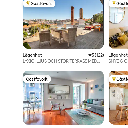
Gästfavorit
Gästf
Populär gästfavorit
Populär 
Lägenhet
5 av 5 i genomsnitt
5 (122)
Lägenhet
LYXIG, LJUS OCH STOR TERRASS MED
SNYGG O
FANTASTISK UTSIKT
HJÄRTAT 
Gästfavorit
Gästf
Gästfavorit
Populär 