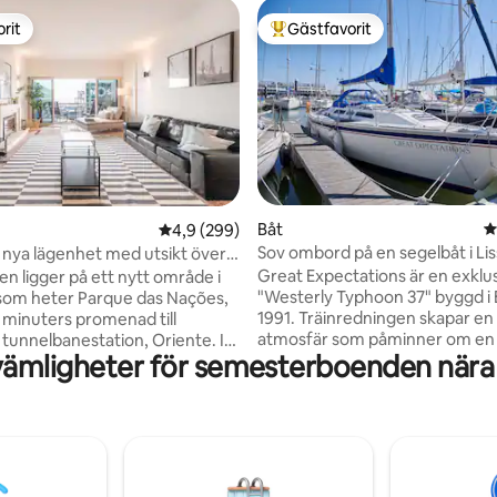
rit
Gästfavorit
rit
Populär gästfavorit
ligt betyg, 151 omdömen
Båt
4
4,9 av 5 i genomsnittligt betyg, 299 omdöm
4,9 (299)
Sov ombord på en segelbåt i Li
 nya lägenhet med utsikt över
Great Expectations är en exklu
n ligger på ett nytt område i
"Westerly Typhoon 37" byggd i
som heter Parque das Nações,
1991. Träinredningen skapar en
minuters promenad till
atmosfär som påminner om en
tunnelbanestation, Oriente. I
ämligheter för semesterboenden nära
pub. Byggkvaliteten, materiale
 område har du flera museer
designen kommer att få dig att
 Oceanarium, parker och
som hemma. För din underhållning (eller
ger vid floden och ett kasino.
för att arbeta) har du privat wifi
entrum ligger 15 minuters resa
inte med någon annan) och en
elbana. Lägenheten har en
(med Netflix) ombord. Det finn
ed fantastisk utsikt över
musikradiosystem (med USB-an
us. Du kan njuta av en privat