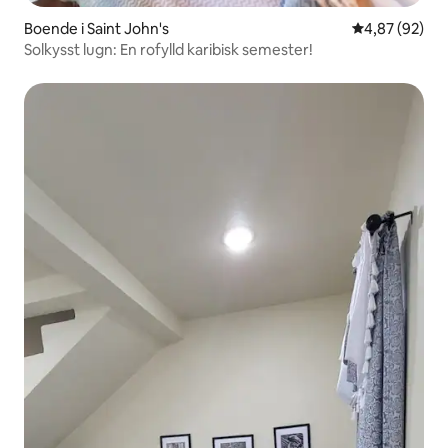
Boende i Saint John's
4,87 av 5 i g
4,87 (92)
Solkysst lugn: En rofylld karibisk semester!