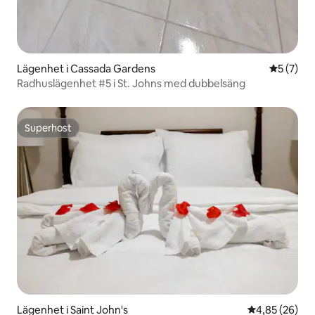
Lägenhet i Cassada Gardens
5 av 5 i 
5 (7)
Radhuslägenhet #5 i St. Johns med dubbelsäng
Superhost
Superhost
Lägenhet i Saint John's
4,85 av 5 i g
4,85 (26)