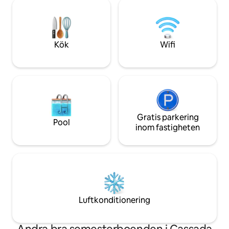
reservgenerator f
Grocery 10 minuter → Flygplats 10
Beläget i ett lugn
minuter → Kryssningshamn 11 minuter →
för morgonpromen
American University 13 minuter →
historiska St. Geo
Dickenson Bay/Runaway Beach 32
En hyrbil rekommenderas 
Kök
Wifi
minuter → English Harbor
emot att välkomna 
Gratis parkering
Pool
inom fastigheten
Luftkonditionering