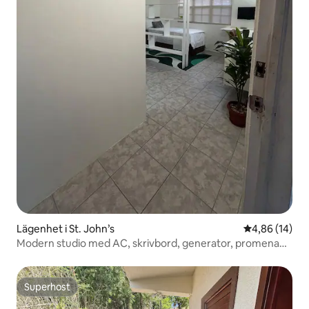
Lägenhet i St. John’s
4,86 av 5 i g
4,86 (14)
Modern studio med AC, skrivbord, generator, promenad
till staden
Superhost
Superhost