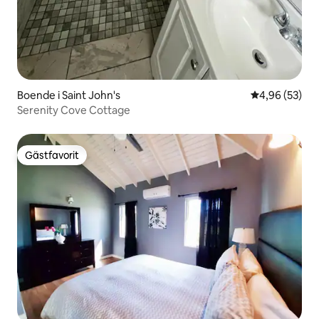
Boende i Saint John's
4,96 av 5 i g
4,96 (53)
Serenity Cove Cottage
Gästfavorit
Gästfavorit