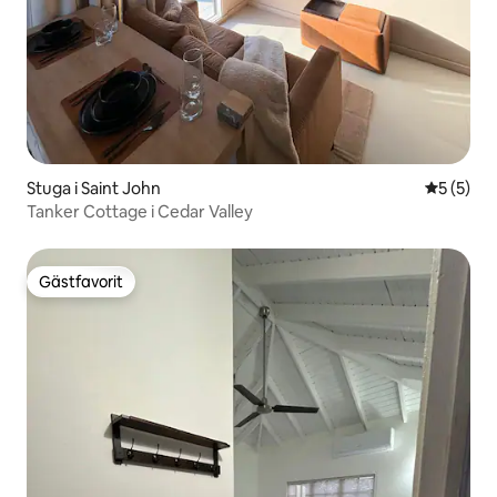
Stuga i Saint John
5 av 5 i 
5 (5)
Tanker Cottage i Cedar Valley
Gästfavorit
Gästfavorit