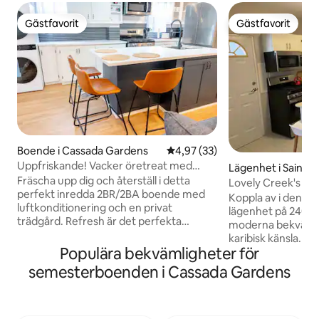
Gästfavorit
Gästfavorit
Gästfavorit
Gästfavorit
Boende i Cassada Gardens
4,97 av 5 i genomsnittligt be
4,97 (33)
Uppfriskande! Vacker öretreat med
Lägenhet i Saint 
privat däck
Fräscha upp dig och återställ i detta
Lovely Creek's - 
perfekt inredda 2BR/2BA boende med
parkering
Koppla av i denna 
luftkonditionering och en privat
lägenhet på 240 k
trädgård. Refresh är det perfekta
moderna bekvämli
uthyrningsboendet för familjer,
karibisk känsla. B
studenter, affärsresenärer och de som
Populära bekvämligheter för
från flygplatsen, 1
återvänder till ön för att besöka vänner
John's och en kort 
semesterboenden i Cassada Gardens
och familj. Bekvämt beläget till
stränder. Njut av t
flygplatsen, vackra stränder, shopping
luftkonditionering
och mycket mer: 6 minuter → Cedar
tvättmaskin/torkt
Valley Golf 6 minuter → Epicurean