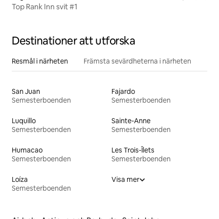
Top Rank Inn svit #1
Destinationer att utforska
Resmål i närheten
Främsta sevärdheterna i närheten
San Juan
Fajardo
Semesterboenden
Semesterboenden
Luquillo
Sainte-Anne
Semesterboenden
Semesterboenden
Humacao
Les Trois-Îlets
Semesterboenden
Semesterboenden
Loíza
Visa mer
Semesterboenden