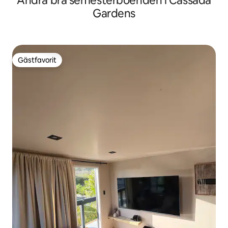
Andra bra semesterboenden i Cassada
Gardens
Gästfavorit
Gästfavorit