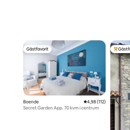
Gästfavorit
Gästf
Gästfavorit
Populär 
Boende
4,98 av 5 i genomsnitt
4,98 (112)
Secret Garden App. 70 kvm i centrum