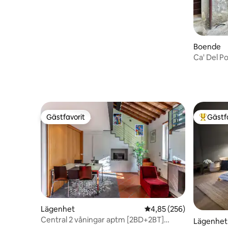
Boende
Ca' Del Po
Francige
Gästfavorit
Gästf
Gästfavorit
Populär 
Lägenhet
4,85 av 5 i genomsnitt
4,85 (256)
Central 2 våningar aptm [2BD+2BT]
Lägenhet