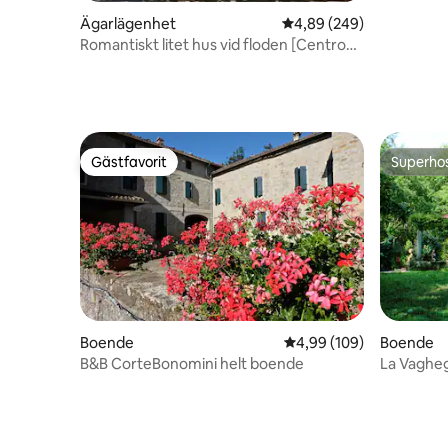
Ägarlägenhet
4,89 av 5 i genomsnitt
4,89 (249)
Romantiskt litet hus vid floden [Centro
Storico]
Gästfavorit
Superho
Gästfavorit
Superho
Boende
4,99 av 5 i genomsnitt
4,99 (109)
Boende
B&B CorteBonomini helt boende
La Vaghegg
naturen