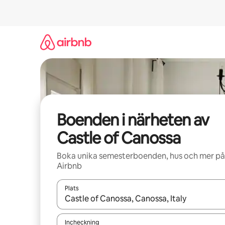
Hoppa
till
innehåll
Boenden i närheten av
Castle of Canossa
Boka unika semesterboenden, hus och mer på
Airbnb
Plats
När resultaten är tillgängliga kan du navigera me
Incheckning