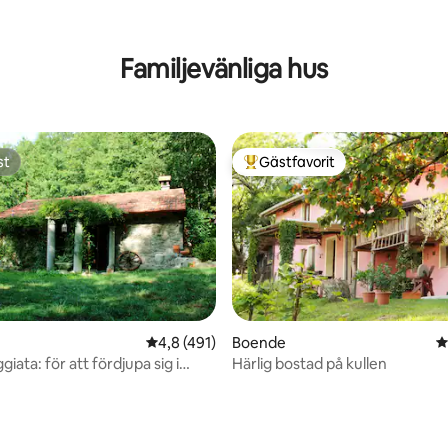
Bottenvåningen
ligt betyg, 249 omdömen
Familjevänliga hus
st
Gästfavorit
st
Populär gästfavorit
ligt betyg, 109 omdömen
4,8 av 5 i genomsnittligt betyg, 491 omdöm
4,8 (491)
Boende
4
iata: för att fördjupa sig i
Härlig bostad på kullen