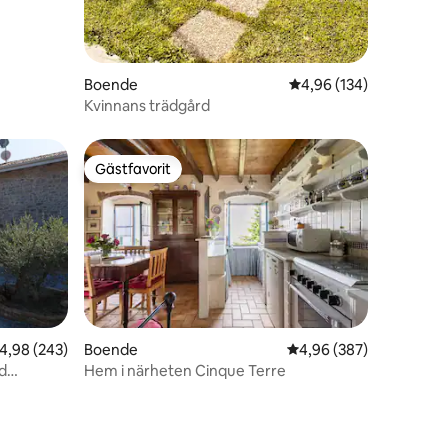
Boende
4,96 av 5 i genomsnitt
4,96 (134)
Kvinnans trädgård
Gästfavorit
Gästfavorit
,98 av 5 i genomsnittligt betyg, 243 omdömen
4,98 (243)
Boende
4,96 av 5 i genomsnitt
4,96 (387)
d
Hem i närheten Cinque Terre