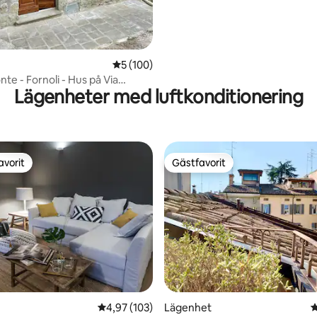
5 av 5 i genomsnittligt betyg, 100 omdöm
5 (100)
nte - Fornoli - Hus på Via
Lägenheter med luftkonditionering
na
avorit
Gästfavorit
gästfavorit
Gästfavorit
ligt betyg, 256 omdömen
4,97 av 5 i genomsnittligt betyg, 103 omdöm
4,97 (103)
Lägenhet
4