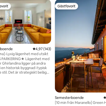
avorit
Gästfavorit
gästfavorit
Gästfavorit
ligt betyg, 133 omdömen
rboende
4,97 av 5 i genomsnittligt betyg, 143 omdöm
4,97 (143)
ina]-Lyxig lägenhet med utsikt
KERING★ Lägenhet med
r Ghirlandina ligger på andra
 en historisk byggnad i typisk
stil. Det är strategiskt beläget
n berömda Albinelli-
 och den fantastiska Piazza
heter som behövs för att
dig en lyxig vistelse, oavsett
Semesterboende
4
er för fritid eller affärer.
[10 min från Maranello] Green Hi
UHD-TV i varje rum med