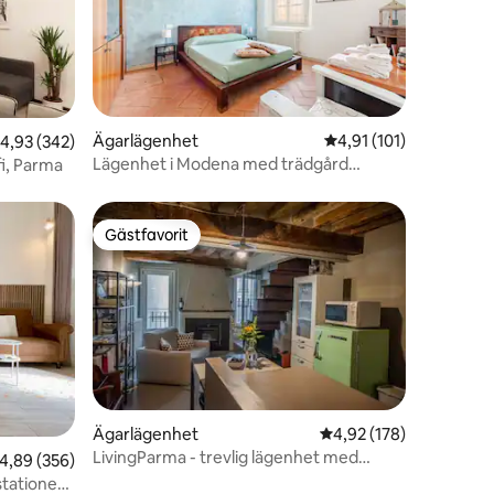
en
Ägarlägenhet
4,91 av 5 i genomsnit
4,91 (101)
,93 av 5 i genomsnittligt betyg, 342 omdömen
4,93 (342)
Lägenhet i Modena med trädgård
i, Parma
[Historisk byggnad]
Gästfavorit
Gästfavorit
en
Ägarlägenhet
4,92 av 5 i genomsnitt
4,92 (178)
LivingParma - trevlig lägenhet med
,89 av 5 i genomsnittligt betyg, 356 omdömen
4,89 (356)
balkong
tationen |