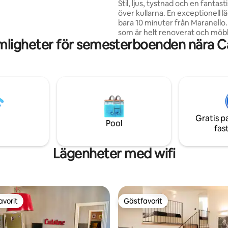
Maranello
Stil, ljus, tystnad och en fantast
uftkonditionering, wi-fi,
över kullarna. En exceptionell lägenhet
in, diskmaskin och kassaskåp.
bara 10 minuter från Maranello. Huset
som är helt renoverat och möb
mligheter för semesterboenden nära Ca
smak och uppmärksamhet, bestå
Stort vardagsrum: Vardagsru
bäddsoffa och fullt utrustat kök
terrass med utsikt - Två elega
med dubbelsäng - Badrum med
Kraftfullt wifi och privat parkering. E
av avkoppling och natur, 10 mi
bilresa från alla stadens tjänster
Gratis p
Pool
fas
Lägenheter med wifi
avorit
Gästfavorit
gästfavorit
Gästfavorit