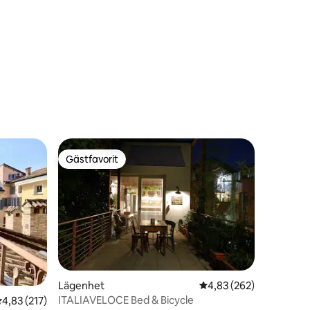
en
Gästfavorit
Gästfavorit
Lägenhet
4,83 av 5 i genomsnitt
4,83 (262)
ITALIAVELOCE Bed & Bicycle
en
,83 av 5 i genomsnittligt betyg, 217 omdömen
4,83 (217)