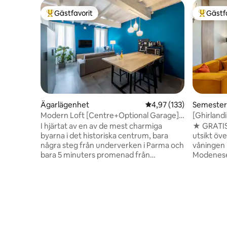
Gästfavorit
Gästf
Populär gästfavorit
Populär 
Ägarlägenhet
4,97 av 5 i genomsnitt
4,97 (133)
Semeste
Modern Loft [Centre+Optional Garage] 2
[Ghirland
min Station
I hjärtat av en av de mest charmiga
★ GRATIS PAR
byarna i det historiska centrum, bara
utsikt öve
några steg från underverken i Parma och
våningen i
bara 5 minuters promenad från
Modenese 
stationen, välkomnar en charmig
mellan de
vindsvåning dig, nyrenoverad med fina
marknaden
ytor och de högsta energistandarderna.
Grande. Inne i lägenheten finns alla
Beläget på andra våningen (med hiss) i en
bekvämlig
elegant periodbyggnad, kombinerar den
garantera 
historiens charm med modern design,
om du komm
total komfort och överraskande lugn.
Smart 4K 