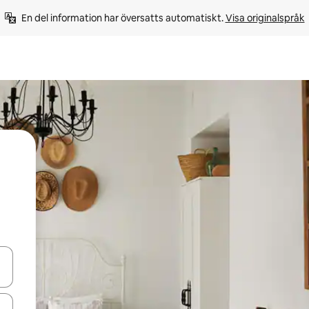
En del information har översatts automatiskt. 
Visa originalspråk
d upp- och nedåtpilarna eller utforska genom att trycka eller svepa.