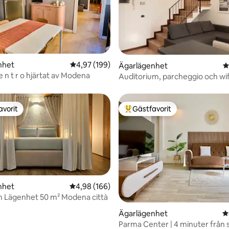
nhet
4,97 av 5 i genomsnittligt betyg, 199 omdöm
4,97 (199)
ligt betyg, 155 omdömen
Ägarlägenhet
4
c e n t r o hjärtat av Modena
Auditorium, parcheggio och wif
avorit
Gästfavorit
gästfavorit
Populär gästfavorit
nhet
4,98 av 5 i genomsnittligt betyg, 166 omdöm
4,98 (166)
n Lägenhet 50 m² Modena città
Ägarlägenhet
4
Parma Center | 4 minuter från s