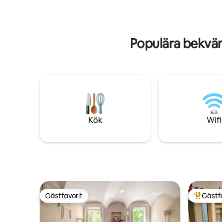
Perfekt för smarta arbetare, par och
Netflix, l
familjer som söker skönhet och komfort.
tvättmask
Populära bekvä
Kök
Wifi
Gästfavorit
Gästf
Gästfavorit
Populär 