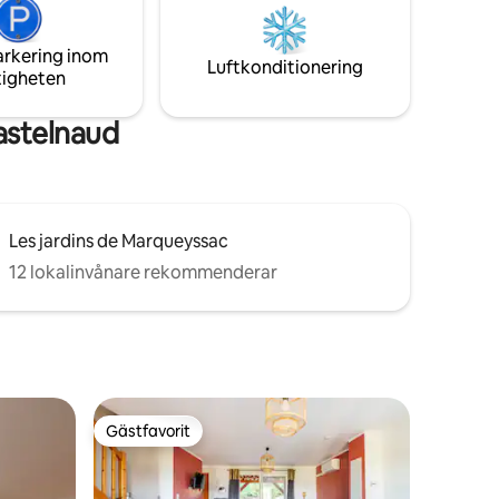
c. Kom
paradiset hängande högt, du kommer
lakan och
att överblicka "Vallée des 5 châteaux".
arkering inom
Luftkonditionering
tigheten
astelnaud
Les jardins de Marqueyssac
12 lokalinvånare rekommenderar
Gästfavorit
Gästfavorit