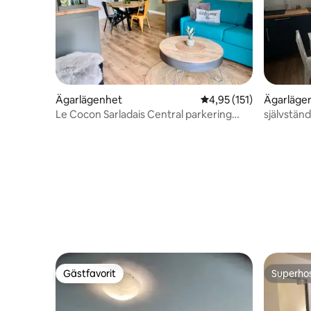
Ägarlägenhet
4,95 av 5 i genomsnitt
4,95 (151)
Ägarläge
Le Cocon Sarladais Central parkering
självständ
Trädgård Terass
Gästfavorit
Superho
Gästfavorit
Superho