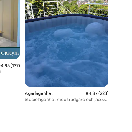
en
,95 av 5 i genomsnittligt betyg, 137 omdömen
4,95 (137)
ing
Ägarlägenhet
4,87 av 5 i genomsnitt
4,87 (223)
Studiolägenhet med trädgård och jacuzzi
– 5 minuter från Brives centrum