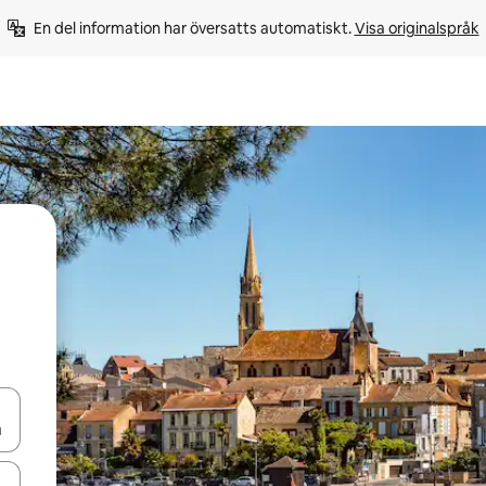
En del information har översatts automatiskt. 
Visa originalspråk
d upp- och nedåtpilarna eller utforska genom att trycka eller svepa.