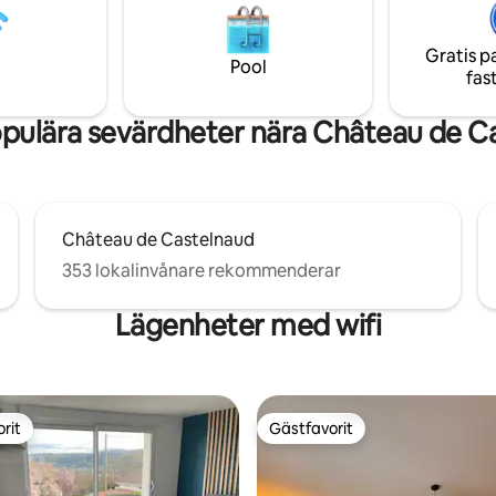
armluftsballongerna,
överdådiga Château de Beyna
 och pråmarna från balkongen.
ihåg att ta med dina lakan, pås
Gratis p
å plats: Leclerc, charkuteri,
örngott, säng 160
Pool
fas
h Mobive-påfyllningsställe
pulära sevärdheter nära Château de C
Château de Castelnaud
353 lokalinvånare rekommenderar
Lägenheter med wifi
rit
Gästfavorit
rit
Gästfavorit