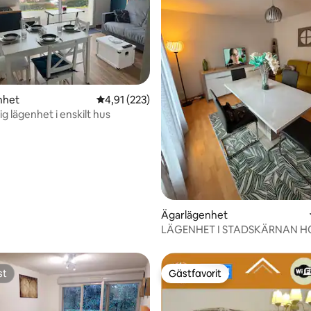
ligt betyg, 151 omdömen
nhet
4,91 av 5 i genomsnittligt betyg, 223 omdöm
4,91 (223)
ig lägenhet i enskilt hus
Ägarlägenhet
LÄGENHET I STADSKÄRNAN H
JUANITA SARLAT 24200
st
Gästfavorit
st
Gästfavorit