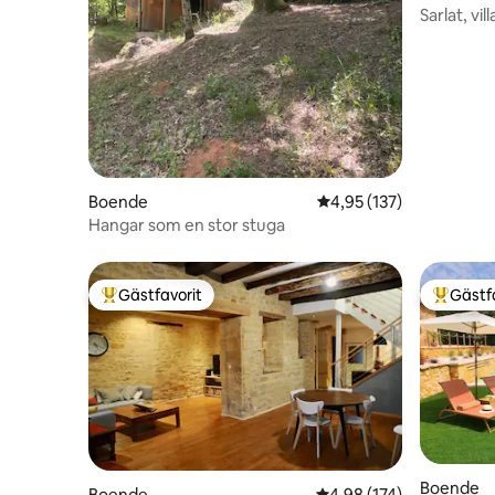
Sarlat, vil
uppvärmd
Boende
4,95 av 5 i genomsnitt
4,95 (137)
Hangar som en stor stuga
Gästfavorit
Gästf
Populär gästfavorit
Populär 
Boende
Boende
4,98 av 5 i genomsnitt
4,98 (174)