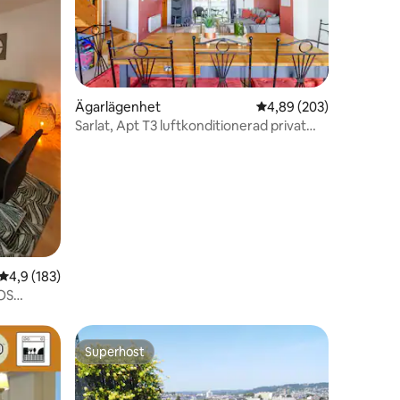
Ägarlägenhet
4,89 av 5 i genomsnitt
4,89 (203)
Sarlat, Apt T3 luftkonditionerad privat
en
bostad
4,9 av 5 i genomsnittligt betyg, 183 omdömen
4,9 (183)
OS
Superhost
Superhost