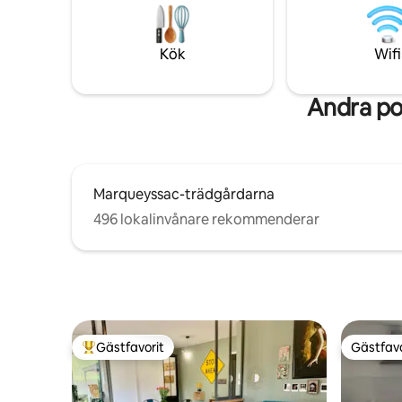
kombinerar traditionell karaktär med
beundra v
moderna bekvämligheter, allt i en
kanoterna
lugnande atmosfär. Nära Sarlat, Domme,
Shopping p
Kök
Wifi
Beynac och mycket mer är det en
bageri oc
perfekt bas för en romantisk semester
eller familjesemester.
Andra po
Marqueyssac-trädgårdarna
496 lokalinvånare rekommenderar
Gästfavorit
Gästfavo
Populär gästfavorit
Gästfavo