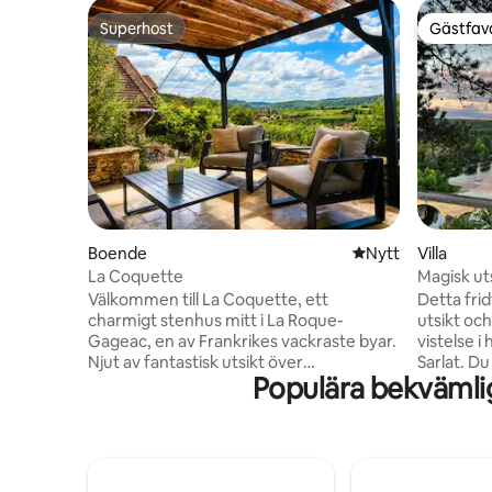
Superhost
Gästfavo
Superhost
Gästfavo
Boende
Nytt ställe att bo 
Nytt
Villa
La Coquette
Magisk ut
Välkommen till La Coquette, ett
Detta fri
charmigt stenhus mitt i La Roque-
utsikt oc
Gageac, en av Frankrikes vackraste byar.
vistelse i
Njut av fantastisk utsikt över
Sarlat. Du
Populära bekvämli
Dordognedalen, närliggande caféer,
bada, pad
affärer och promenader längs floden.
Céou elle
Från huset kan du titta på
besöka sl
varmluftsballonger vid soluppgången
Milandes,
och njuta av solnedgångar på kvällen.
Maxange, 
Detta varma och inbjudande boende
Eyrignac 