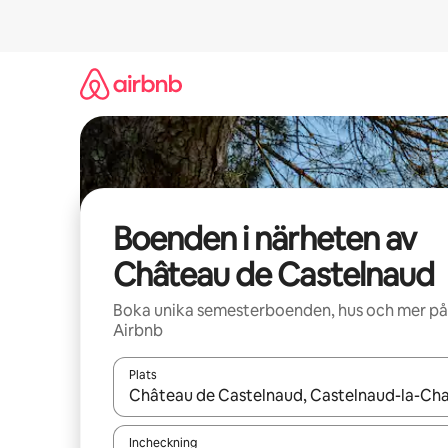
Hoppa
till
innehåll
Boenden i närheten av
Château de Castelnaud
Boka unika semesterboenden, hus och mer på
Airbnb
Plats
När resultaten är tillgängliga kan du navigera me
Incheckning