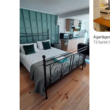
Ägarläge
T2 Sarlat