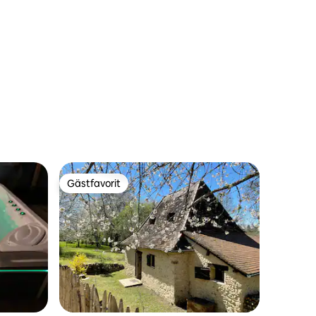
Gästfavorit
Gästfavorit
en