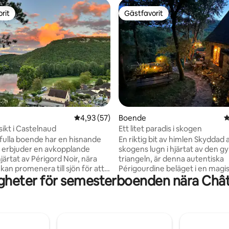
rit
Gästfavorit
rit
Gästfavorit
på
4,93 av 5 i genomsnittligt betyg, 57 omdöm
4,93 (57)
Boende
4
sikt i Castelnaud
Ett litet paradis i skogen
dfulla boende har en hisnande
En riktig bit av himlen Skyddad av
h erbjuder en avkopplande
skogens lugn i hjärtat av den gy
 hjärtat av Périgord Noir, nära
triangeln, är denna autentiska
 kan promenera till sjön för att
Périgourdine beläget i en magisk by 15
gheter för semesterboenden nära Châ
dla kanot eller vandra längs
minuter från Sarlat. Det här hus
r Dordogne! Eller så kan du
sällsynt och atypiskt, min skatt!
otten i Castelnaud, Beynac eller
bedårande katter ska matas un
 grottorna i Lascaux och
vistelse. Mycket tacksam för v
trädgårdarna i Marqueyssac,
de tar ibland med sig "gåvor" (få
och mycket mer. Du kan
fältmöss)... 2 km från den ber