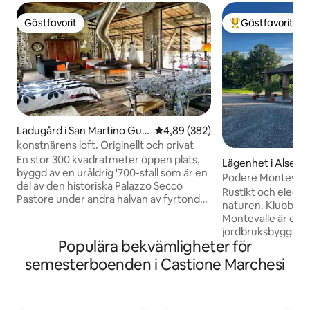
Gästfavorit
Gästfavorit
Gästfavorit
Populär gästfavor
Ladugård i San Martino Gus
4,89 av 5 i genomsnittligt bety
4,89 (382)
nago
konstnärens loft. Originellt och privat
En stor 300 kvadratmeter öppen plats,
Lägenhet i Alseno
byggd av en uråldrig '700-stall som är en
Podere Montevalle
del av den historiska Palazzo Secco
Rustikt och elega
Pastore under andra halvan av fyrtonde
naturen. Klubbhuset i Podere
århundradet. Loft med stora fönster
Montevalle är en h
med utsikt över verandan (300 kvm) och
jordbruksbyggnad, 
parken inhägnad av gamla väggar. Jag
Populära bekvämligheter för
mitten av 1800-tal
har passionerat möblerat det genom att
från början av 1900
semesterboenden i Castione Marchesi
skapa en blandning av olika epoker, vilket
var det klubbhuset 
får en original, mysig och bekväm stil. Ett
det blandar anti
utrymme är avsiktligt under tiden !
komfort. Helt reno
Perfekt om du gillar den verkliga