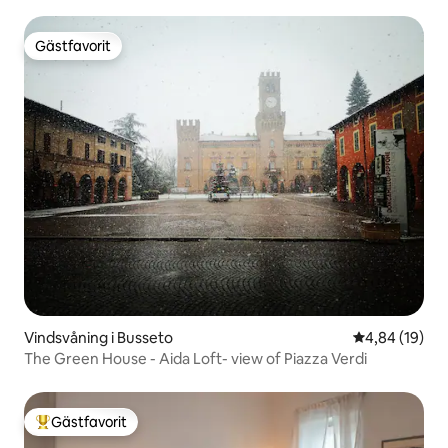
Gästfavorit
Gästfavorit
Vindsvåning i Busseto
4,84 av 5 i g
4,84 (19)
The Green House - Aida Loft- view of Piazza Verdi
Gästfavorit
Populär gästfavorit