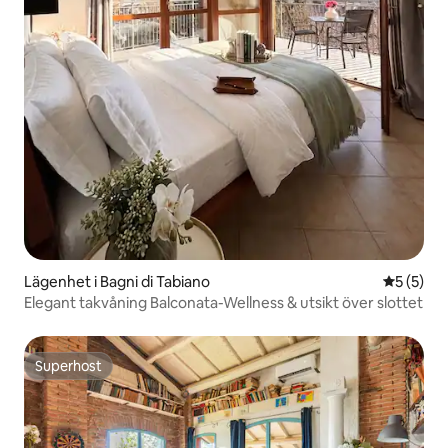
Lägenhet i Bagni di Tabiano
5 av 5 i 
5 (5)
Elegant takvåning Balconata-Wellness & utsikt över slottet
Superhost
Superhost