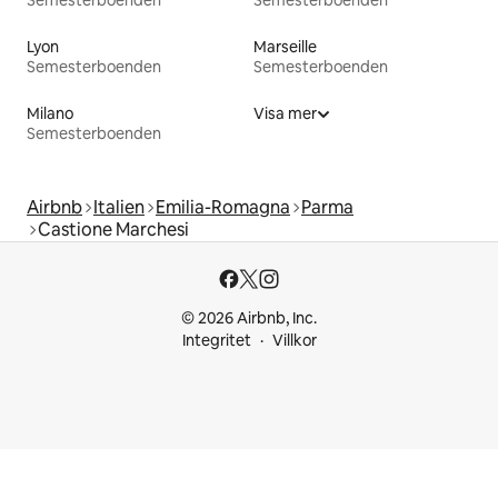
Semesterboenden
Semesterboenden
Lyon
Marseille
Semesterboenden
Semesterboenden
Milano
Visa mer
Semesterboenden
Airbnb
Italien
Emilia-Romagna
Parma
Castione Marchesi
© 2026 Airbnb, Inc.
Integritet
Villkor