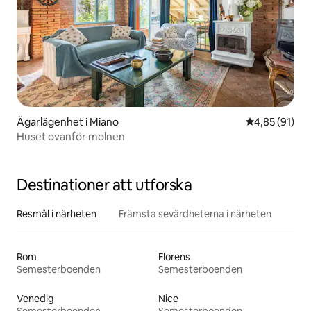
Ägarlägenhet i Miano
4,85 av 5 i g
4,85 (91)
Huset ovanför molnen
Destinationer att utforska
Resmål i närheten
Främsta sevärdheterna i närheten
Rom
Florens
Semesterboenden
Semesterboenden
Venedig
Nice