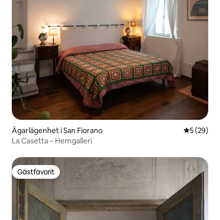
Ägarlägenhet i San Fiorano
5 av 5 i g
5 (29)
La Casetta – Hemgalleri
Gästfavorit
Gästfavorit