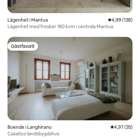
Lägenhet i Mantua
4,99 av 5 i ge
4,99 (138)
Lägenhet med fresker 180 kvm i centrala Mantua
Gästfavorit
Gästfavorit
Boende i Langhirano
4,97 av 5 i g
4,97 (35)
Casatico landsbygdshus