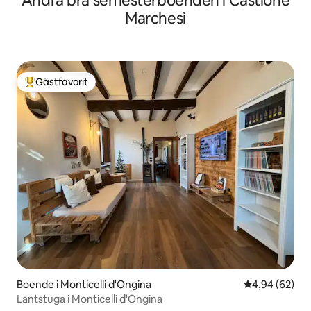
Andra bra semesterboenden i Castione
Marchesi
Gästfavorit
Populär gästfavorit
Boende i Monticelli d'Ongina
4,94 av 5 i g
4,94 (62)
Lantstuga i Monticelli d'Ongina