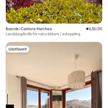
Boende i Castione Marchesi
4,55 av 5 i g
4,55 (31)
Landsbygdsvilla för naturälskare / avkoppling
Gästfavorit
Gästfavorit