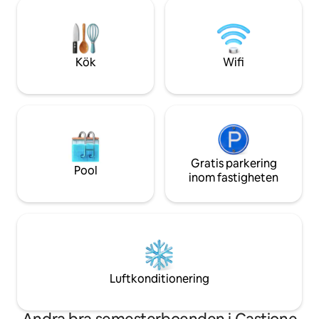
stort sovrum med 
Lombard landsbygden. Jag har bott här
vardagsrum med e
sedan 1995.
badrum, en ingång 
Perfekt för avkopp
konststäder och n
Kök
Wifi
utomhussporter.
Gratis parkering
Pool
inom fastigheten
Luftkonditionering