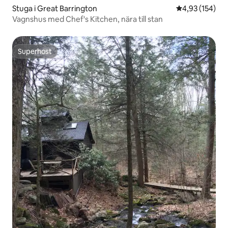
Stuga i Great Barrington
4,93 av 5 i ge
4,93 (154)
Vagnshus med Chef's Kitchen, nära till stan
Superhost
Superhost