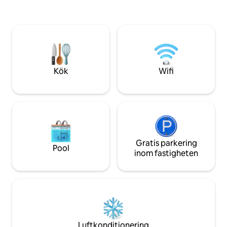
en damm, en bäck
torktumlare. Berkshires är vackra på
utsikt. Koppla av på boendet eller ge dig
hösten , kom och stanna ! 5 minuters
ut på äventyr. 8 m
bilresa till stan. Gångväg till Green River ,
Catamount, 7 minu
vandra på vandringslederna. Vi
Falls, massor att 
tillhandahåller alla grundläggande
det finns ingen TV
hushållsartiklar. Vi inbjuder alla att njuta
av vår gamla röda ladugård.
Kök
Wifi
Gratis parkering
Pool
inom fastigheten
Luftkonditionering