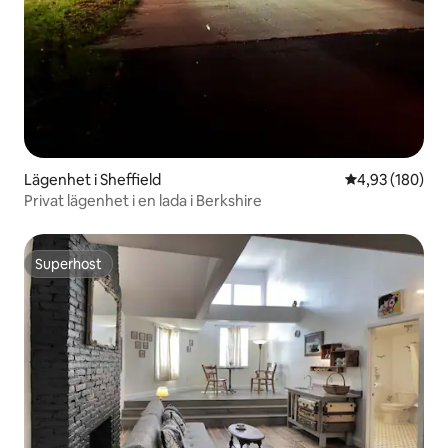
Lägenhet i Sheffield
4,93 av 5 i ge
4,93 (180)
Privat lägenhet i en lada i Berkshire
Superhost
Superhost