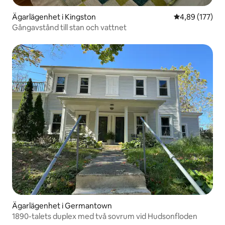
Ägarlägenhet i Kingston
4,89 av 5 i ge
4,89 (177)
Gångavstånd till stan och vattnet
Ägarlägenhet i Germantown
1890-talets duplex med två sovrum vid Hudsonfloden