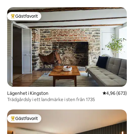
Gästfavorit
Populär gästfavorit
Lägenhet i Kingston
4,96 av 5 i ge
4,96 (673)
Trädgårdsly i ett landmärke i sten från 1735
Gästfavorit
Populär gästfavorit