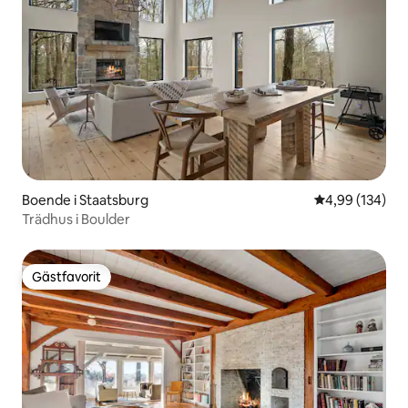
Boende i Staatsburg
4,99 av 5 i ge
4,99 (134)
Trädhus i Boulder
Gästfavorit
Gästfavorit