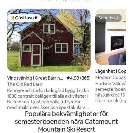
Gästfavorit
Superhost
Populär gästfavorit
Superhost
Lägenhet i Copake 
Modern Copake Fal
Vindsvåning i Great Barring
4,99 av 5 i genomsnittligt bety
4,99 (365)
minuter till Cata
ton
Hudson Valley/Ber
The Old Red Barn
semesterboende! B
Renoverad studio i ladugård byggd cirka
hästgård på 13 tu
1830 centralt belägen till alla aktiviteter i
i full storlek (egen
Berkshires. Ljust och soligt utrymme
och ligger i Taconi
med utsikt över åker och spektakulära
separat sovrum, e
Populära bekvämligheter för
solnedgångar. Öppet loft på
pentry med Nespr
övervåningen sovrum med tallgolv,
semesterboenden nära Catamount
ett mat- och var
catherial tak, synliga bjälkar, fullt utrustat
Mountain Ski Resort
spis och ett eget
kök , badrum och tvättmaskin och