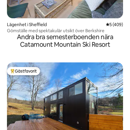
Lägenhet i Sheffield
5 av 5 i ge
5 (409)
Gömställe med spektakulär utsikt över Berkshire
Andra bra semesterboenden nära
Catamount Mountain Ski Resort
Gästfavorit
Populär gästfavorit