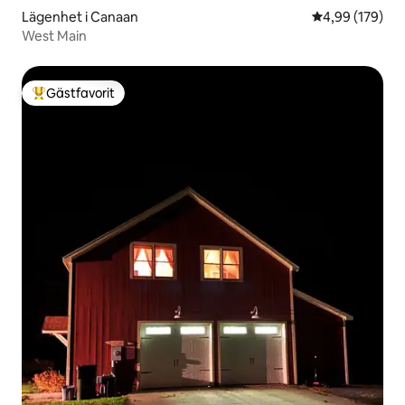
Lägenhet i Canaan
4,99 av 5 i ge
4,99 (179)
West Main
Gästfavorit
Populär gästfavorit