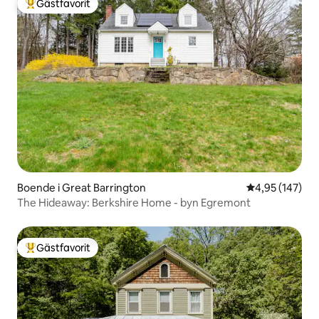
Gästfavorit
Populär gästfavorit
Boende i Great Barrington
4,95 av 5 i ge
4,95 (147)
The Hideaway: Berkshire Home - byn Egremont
Gästfavorit
Populär gästfavorit