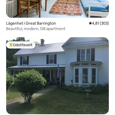
Lägenhet i Great Barrington
4,81 av 5 i ge
4,81 (303)
Beautfiul, modern, GB apartment
Gästfavorit
Populär gästfavorit