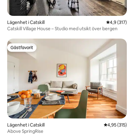
Lägenhet i Catskill
4,9 av 5 i ge
4,9 (317)
Catskill Village House – Studio med utsikt över bergen
Gästfavorit
Gästfavorit
Lägenhet i Catskill
4,95 av 5 i ge
4,95 (315)
Above SpringRise