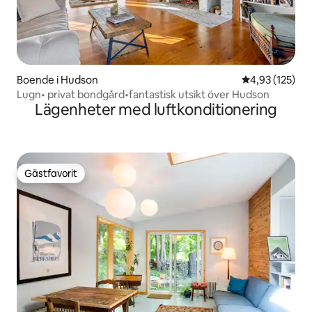
Boende i Hudson
4,93 av 5 i ge
4,93 (125)
Lugn• privat bondgård•fantastisk utsikt över Hudson
Lägenheter med luftkonditionering
Gästfavorit
Gästfavorit