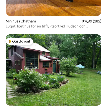
Minihus i Chatham
4,99 av 5 i ge
4,99 (282)
Lugnt, litet hus för en tillflyktsort vid Hudson och
Berkshires
Gästfavorit
Populär gästfavorit