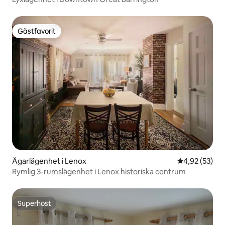
Gästfavorit
Gästfavorit
Ägarlägenhet i Lenox
4,92 av 5 i g
4,92 (53)
Rymlig 3-rumslägenhet i Lenox historiska centrum
Superhost
Superhost