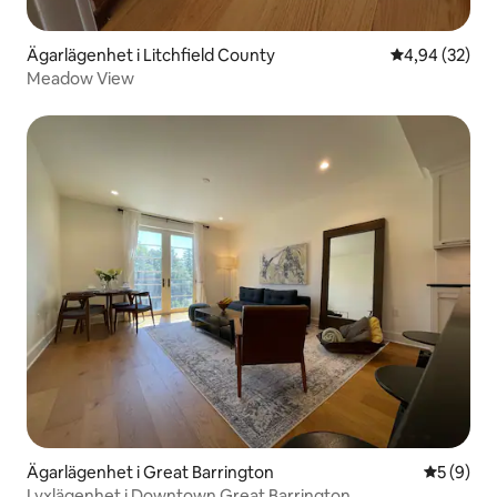
Ägarlägenhet i Litchfield County
4,94 av 5 i g
4,94 (32)
Meadow View
Ägarlägenhet i Great Barrington
5 av 5 i 
5 (9)
Lyxlägenhet i Downtown Great Barrington