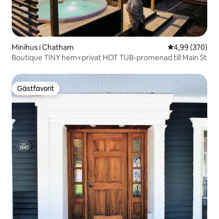
Minihus i Chatham
4,99 av 5 i ge
4,99 (370)
Boutique TINY hem+privat HOT TUB-promenad till Main St
Gästfavorit
Gästfavorit