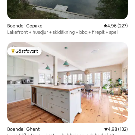
Boende i Copake
4,96 av 5 i ge
4,96 (227)
Lakefront + husdjur + skidåkning + bbq + firepit + spel
Gästfavorit
Populär gästfavorit
Boende i Ghent
4,98 av 5 i ge
4,98 (132)