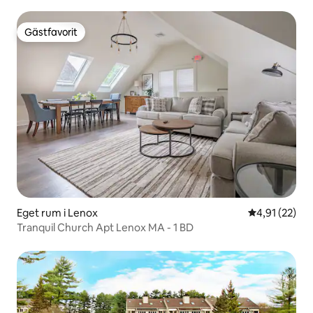
Gästfavorit
Gästfavorit
Eget rum i Lenox
4,91 av 5 i g
4,91 (22)
Tranquil Church Apt Lenox MA - 1 BD