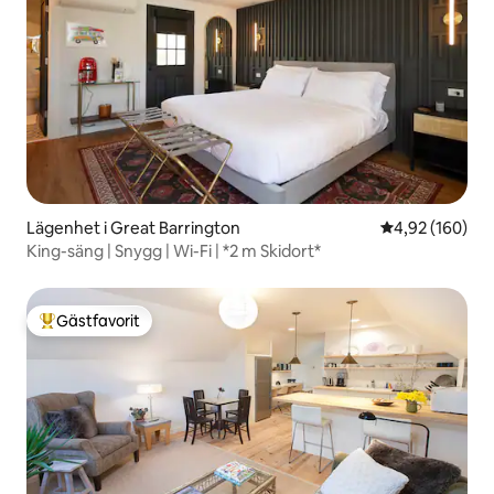
Lägenhet i Great Barrington
4,92 av 5 i ge
4,92 (160)
King-säng | Snygg | Wi-Fi | *2 m Skidort*
Gästfavorit
Populär gästfavorit