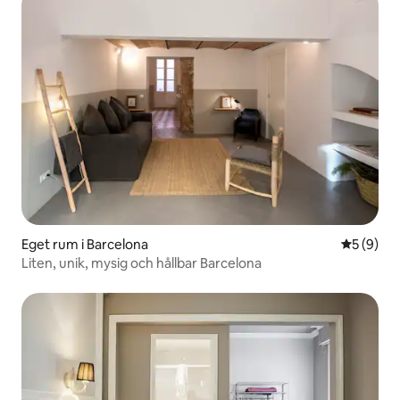
Eget rum i Barcelona
5 av 5 i 
5 (9)
Liten, unik, mysig och hållbar Barcelona