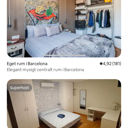
Eget rum i Barcelona
4,92 av 5 i ge
4,92 (181)
Elegant mysigt centralt rum i Barcelona
Superhost
Superhost