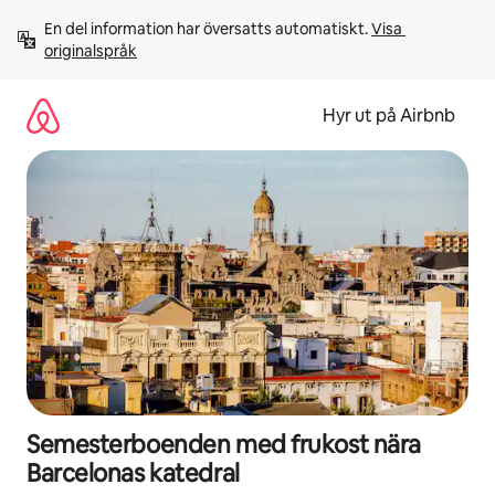
Hoppa
En del information har översatts automatiskt. 
Visa 
till
originalspråk
innehåll
Hyr ut på Airbnb
Semesterboenden med frukost nära
Barcelonas katedral