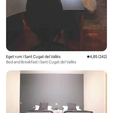
Eget rum i Sant Cugat del Vallès
4,85 av 5 i ge
4,85 (242)
Bed and Breakfast i Sant Cugat del Vallès