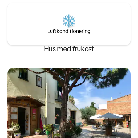
– på husets bekos
RIFE o PHILIPPE STARCK visten y
decoran este apartamento con espacios
integrados que se abren y proyectan, a
través de grandes ventanales, en la
cuadricula del Eixample. Una orientación
Luftkonditionering
perfecta que le confiere unas vistas
inigualables hacia la Basílica y los jardines
de la plaza, le confieren a la vez una
Hus med frukost
privacidad absoluta sin tener que
renunciar a la luz y a la sensación de
espacio. En el apartamento encontrarás;
WIFFI, AACC, CALEFACCION PLASMA
TV y todo tipo de electrodomésticos.
También disfrutarás de: servicio de
habitaciones, servicio de lavandería,
servicio de planchado y mueble bar.
Cesta de Bienvenida. Todo ello incluido
en el precio. APARTAMENTO TURÍSTICO
CON LICENCIA