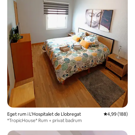
Eget rum i L'Hospitalet de Llobregat
4,99 av 5 i ge
4,99 (188)
*TropicHouse* Rum + privat badrum