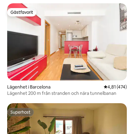
Gästfavorit
Gästfavorit
Lägenhet i Barcelona
4,81 av 5 i ge
4,81 (474)
Lägenhet 200 m från stranden och nära tunnelbanan
Superhost
Superhost