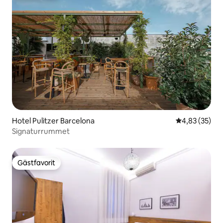
Hotel Pulitzer Barcelona
4,83 av 5 i g
4,83 (35)
Signaturrummet
Gästfavorit
Gästfavorit