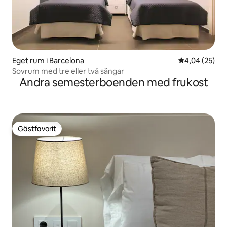
Eget rum i Barcelona
4,04 av 5 i g
4,04 (25)
Sovrum med tre eller två sängar
Andra semesterboenden med frukost
Gästfavorit
Gästfavorit