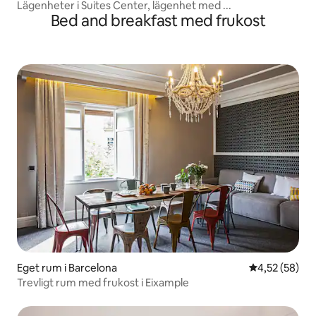
Lägenheter i Suites Center, lägenhet med ...
Bed and breakfast med frukost
Eget rum i Barcelona
4,52 av 5 i g
4,52 (58)
Trevligt rum med frukost i Eixample