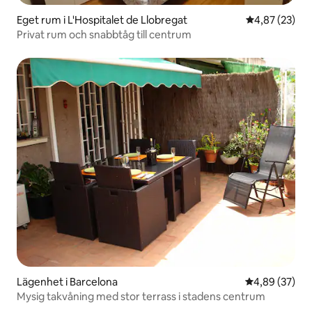
Eget rum i L'Hospitalet de Llobregat
4,87 av 5 i g
4,87 (23)
Privat rum och snabbtåg till centrum
Lägenhet i Barcelona
4,89 av 5 i g
4,89 (37)
Mysig takvåning med stor terrass i stadens centrum