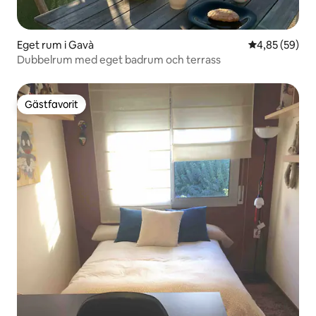
Eget rum i Gavà
4,85 av 5 i g
4,85 (59)
Dubbelrum med eget badrum och terrass
Gästfavorit
Gästfavorit