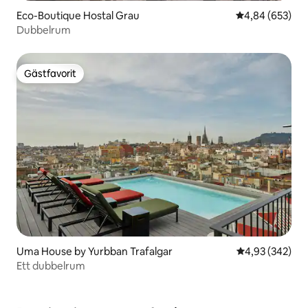
Eco-Boutique Hostal Grau
4,84 av 5 i ge
4,84 (653)
Dubbelrum
Gästfavorit
Gästfavorit
Uma House by Yurbban Trafalgar
4,93 av 5 i ge
4,93 (342)
Ett dubbelrum