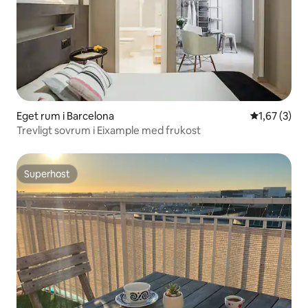
Eget rum i Barcelona
1,67 av 5 i
1,67 (3)
Trevligt sovrum i Eixample med frukost
Superhost
Superhost