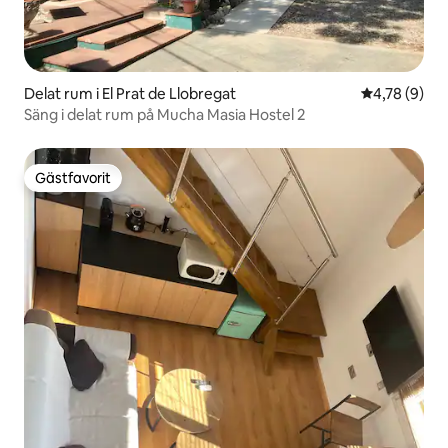
Delat rum i El Prat de Llobregat
4,78 av 5 i 
4,78 (9)
Säng i delat rum på Mucha Masia Hostel 2
Gästfavorit
Gästfavorit