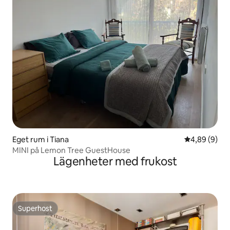
Eget rum i Tiana
4,89 av 5 i 
4,89 (9)
MINI på Lemon Tree GuestHouse
Lägenheter med frukost
Superhost
Superhost