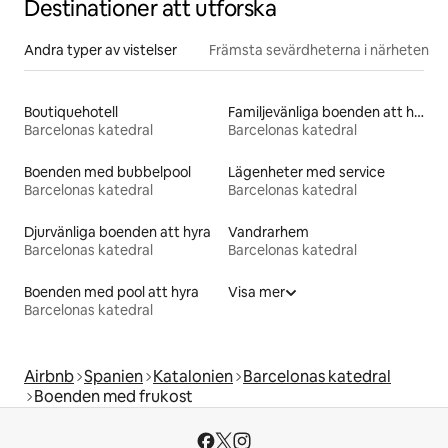
Destinationer att utforska
Andra typer av vistelser
Främsta sevärdheterna i närheten
Boutiquehotell
Familjevänliga boenden att hyra
Barcelonas katedral
Barcelonas katedral
Boenden med bubbelpool
Lägenheter med service
Barcelonas katedral
Barcelonas katedral
Djurvänliga boenden att hyra
Vandrarhem
Barcelonas katedral
Barcelonas katedral
Boenden med pool att hyra
Visa mer
Barcelonas katedral
Airbnb
Spanien
Katalonien
Barcelonas katedral
Boenden med frukost