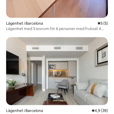
Lägenhet i Barcelona
5 av 5 i 
5 (5)
Lägenhet med 3 sovrum för 6 personer med frukost 4
minuter från havet
Lägenhet i Barcelona
4,9 av 5 i g
4,9 (39)