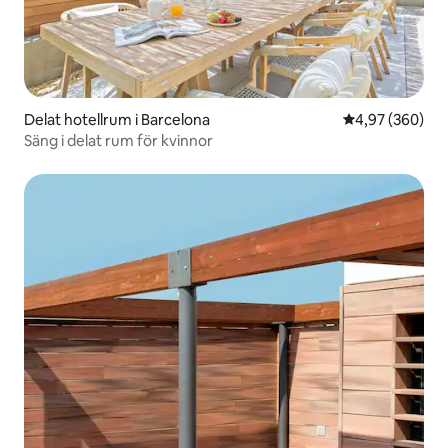
Delat hotellrum i Barcelona
4,97 av 5 i ge
4,97 (360)
Säng i delat rum för kvinnor