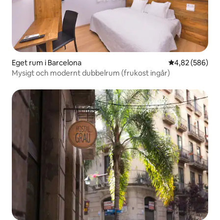
Eget rum i Barcelona
4,82 av 5 i ge
4,82 (586)
Mysigt och modernt dubbelrum (frukost ingår)