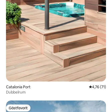
Catalonia Port
4,76 av 5 i g
4,76 (71)
Dubbelrum
Gästfavorit
Gästfavorit