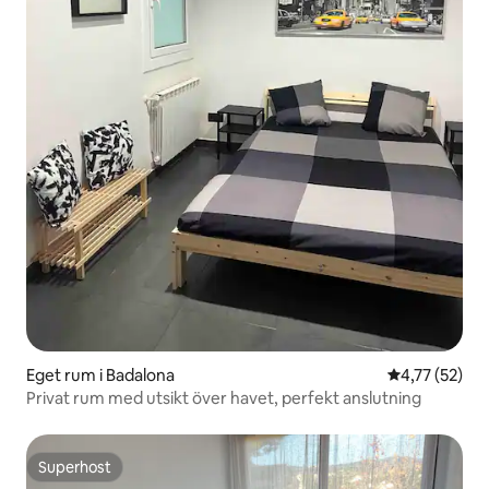
Eget rum i Badalona
4,77 av 5 i g
4,77 (52)
Privat rum med utsikt över havet, perfekt anslutning
Superhost
Superhost