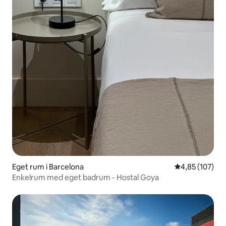
Eget rum i Barcelona
4,85 av 5 i ge
4,85 (107)
Enkelrum med eget badrum - Hostal Goya