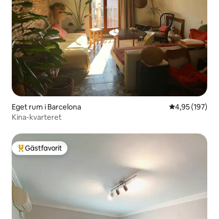
Eget rum i Barcelona
4,95 av 5 i ge
4,95 (197)
Kina-kvarteret
Gästfavorit
Populär gästfavorit