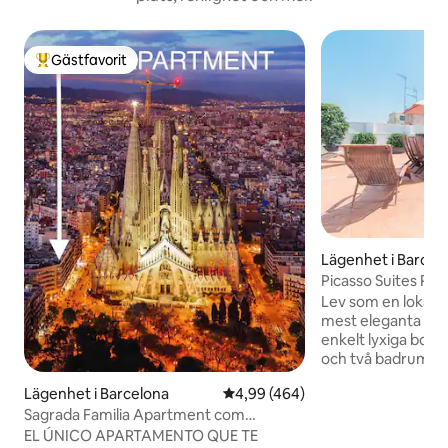
Gästfavorit
Populär gästfavorit
Lägenhet i Barcel
Picasso Suites Pas
familjelägenhet...
Lev som en lokalin
mest eleganta dist
enkelt lyxiga boe
och två badrum, n
Passeig de Gracia. Du vaknar till sole
Lägenhet i Barcelona
4,99 av 5 i genomsnittligt bety
4,99 (464)
som går upp över
Sagrada Familia Apartment com
berömda byggnad
"Hörnlägenhet", Sa...
strömmar in genom 
EL ÚNICO APARTAMENTO QUE TE