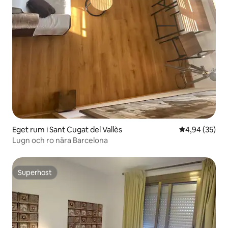
Eget rum i Sant Cugat del Vallès
4,94 av 5 i g
4,94 (35)
Lugn och ro nära Barcelona
Superhost
Superhost