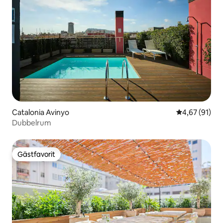
Catalonia Avinyo
4,67 av 5 i g
4,67 (91)
Dubbelrum
Gästfavorit
Gästfavorit