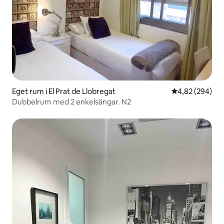
Eget rum i El Prat de Llobregat
4,82 av 5 i ge
4,82 (294)
Dubbelrum med 2 enkelsängar. N2