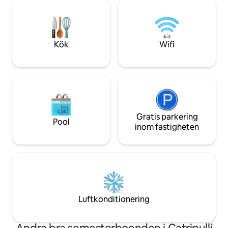
Blanca och Negra
dusch med fantastisk utsikt, handdukar,
källor, vulkaner, v
hårtork, bidé!, eldstad, grill och
nationalparker, flo
parkering. 6 km från Pucón på asfalterad
mängd olika natur
väg. Körde av sina ägare.
aktiviteter året ru
Kök
Wifi
Gratis parkering
Pool
inom fastigheten
Luftkonditionering