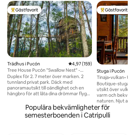
Gästfavorit
Gästfavorit
Populär gästfavorit
Populär gästfavor
Trädhus i Pucón
4,97 av 5 i genomsnittligt bet
4,97 (159)
Tree House Pucón "Swallow Nest" -
Stuga i Pucón
Duplex deluxe
Duplex för 2. 7 meter över marken. 2
Tinaja•vulkan• Uts
tunnland privat park. Däck med
från Pucón.
Boutique-stuga me
panoramautsikt till oändlighet och en
utsikt över vulkan
hängbro för att låta dina drömmar flyga.
varm och bekväm u
Termisk isolering, dubbla glasfönster,
naturen. Njut av et
golvvärme och öppen spis med långsam
Populära bekvämligheter för
rymlig täckt terra
förbränning. Queen size-säng.
möjligheten att kop
semesterboenden i Catripulli
Skrivbord, Wi-Fi, fullt utrustat kök med
utomhusspabad. De
kylskåp, induktionsskiva och alla
kan vara bara någ
nödvändiga redskap för att njuta av
centrum, sjön Vill
vistelsen. Fullt utrustat badrum med