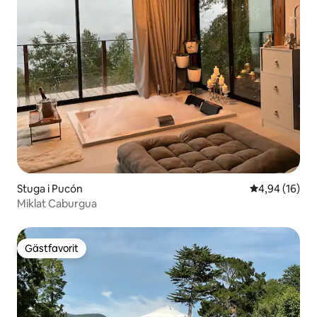
Stuga i Pucón
4,94 av 5 i g
4,94 (16)
Miklat Caburgua
Gästfavorit
Gästfavorit