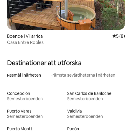
Boende i Villarrica
5 av 5 i 
5 (8)
Casa Entre Robles
Destinationer att utforska
Resmål i närheten
Främsta sevärdheterna i närheten
Concepción
San Carlos de Bariloche
Semesterboenden
Semesterboenden
Puerto Varas
Valdivia
Semesterboenden
Semesterboenden
Puerto Montt
Pucón