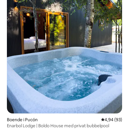
Boende i Pucón
4,94 av 5 i g
4,94 (93)
Enarbol Lodge | Boldo House med privat bubbelpool