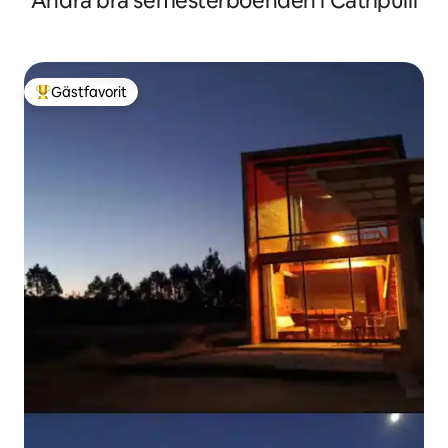
Andra bra semesterboenden i Catripulli
Gästfavorit
Populär gästfavorit