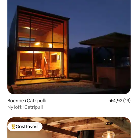
Boende i Catripulli
4,92 av 5 i g
4,92 (13)
Ny loft i Catripulli
Gästfavorit
Populär gästfavorit