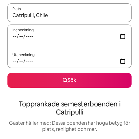
Plats
När resultaten är tillgängliga kan du navigera med upp- och ned
Incheckning
Utcheckning
Sök
Topprankade semesterboenden i
Catripulli
Gäster håller med: Dessa boenden har höga betyg för
plats, renlighet och mer.