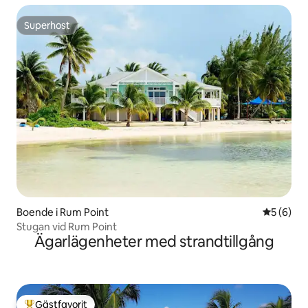
Superhost
Superhost
Boende i Rum Point
5 av 5 i 
5 (6)
Stugan vid Rum Point
Ägarlägenheter med strandtillgång
Gästfavorit