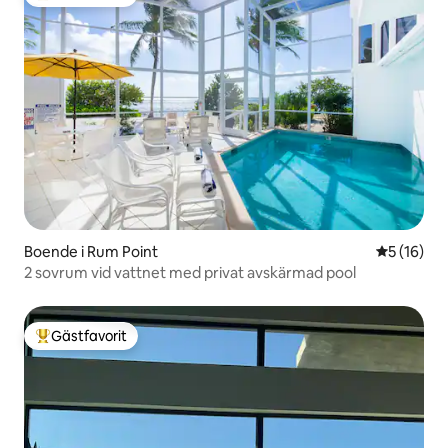
Populär gästfavorit
Boende i Rum Point
5 av 5 i g
5 (16)
2 sovrum vid vattnet med privat avskärmad pool
Gästfavorit
Populär gästfavorit