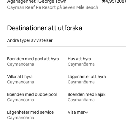
Ägarlägenhet i George Town
4,95 av 5 i ge
4,95 (208)
Cayman Reef Re Resort på Seven Mile Beach
Destinationer att utforska
Andra typer av vistelser
Boenden med pool att hyra
Hus att hyra
Caymanöarna
Caymanöarna
Villor att hyra
Lägenheter att hyra
Caymanöarna
Caymanöarna
Boenden med bubbelpool
Boenden med kajak
Caymanöarna
Caymanöarna
Lägenheter med service
Visa mer
Caymanöarna