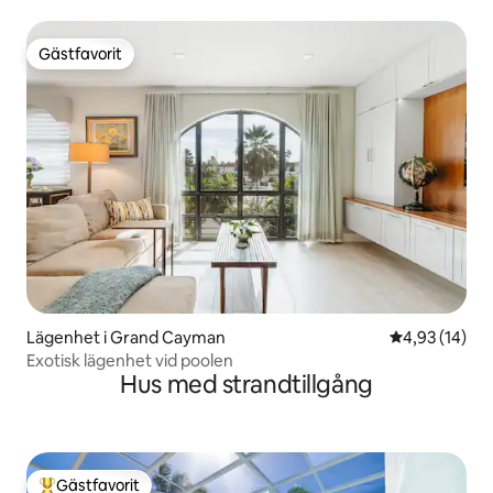
Gästfavorit
Gästfavorit
Lägenhet i Grand Cayman
4,93 av 5 i g
4,93 (14)
Exotisk lägenhet vid poolen
Hus med strandtillgång
Gästfavorit