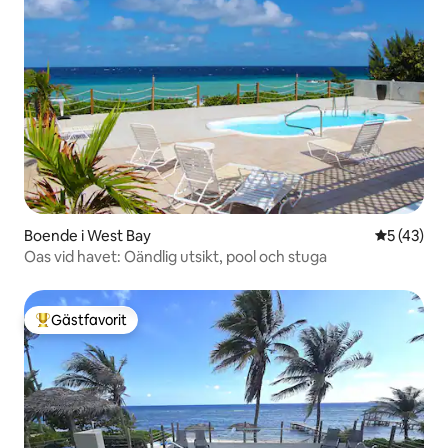
Boende i West Bay
5 av 5 i g
5 (43)
Oas vid havet: Oändlig utsikt, pool och stuga
Gästfavorit
Populär gästfavorit