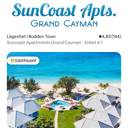
Lägenhet i Bodden Town
4,83 av 5 i ge
4,83 (144)
Suncoast Apartments Grand Cayman - Enhet # 1
Gästfavorit
Populär gästfavorit