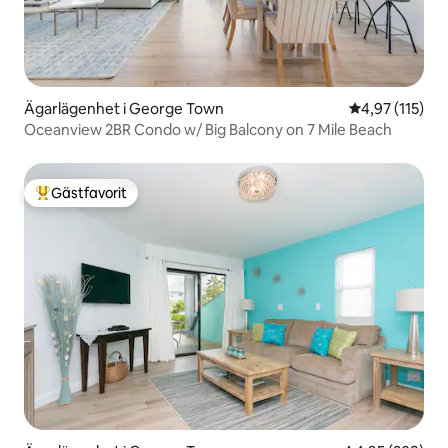
Ägarlägenhet i George Town
4,97 av 5 i ge
4,97 (115)
Oceanview 2BR Condo w/ Big Balcony on 7 Mile Beach
Gästfavorit
Populär gästfavorit