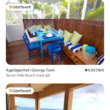
Gästfavorit
Populär gästfavorit
Ägarlägenhet i George Town
4,93 av 5 i ge
4,93 (184)
Seven Mile Beach med själ
Gästfavorit
Populär gästfavorit