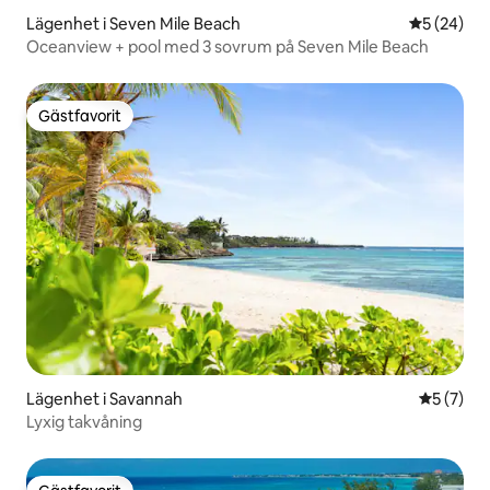
Lägenhet i Seven Mile Beach
5 av 5 i g
5 (24)
Oceanview + pool med 3 sovrum på Seven Mile Beach
Gästfavorit
Gästfavorit
Lägenhet i Savannah
5 av 5 i 
5 (7)
Lyxig takvåning