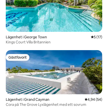
Lägenhet i George Town
5 av 5 i g
5 (17)
Kings Court Villa Britannien
Gästfavorit
Gästfavorit
Lägenhet i Grand Cayman
4,94 av 5 i g
4,94 (54)
Cora på The Grove Lyxlägenhet med ett sovrum