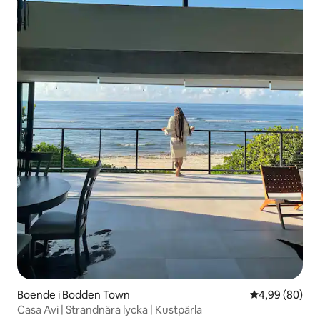
Boende i Bodden Town
4,99 av 5 i g
4,99 (80)
Casa Avi | Strandnära lycka | Kustpärla