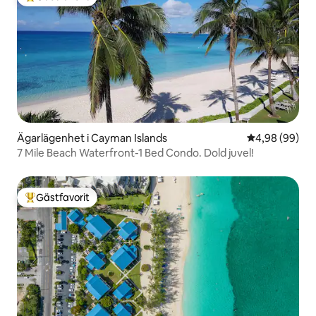
Populär gästfavorit
Ägarlägenhet i Cayman Islands
4,98 av 5 i g
4,98 (99)
7 Mile Beach Waterfront-1 Bed Condo. Dold juvel!
Gästfavorit
Populär gästfavorit