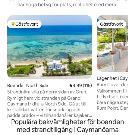
har höga betyg för plats, renlighet med mera.
Gästfavorit
Gästfavorit
Populär gästfavorit
Gästfavorit
Lägenhet i Cayma
Rum Cove i den sj
Boende i North Side
4,99 av 5 i genomsnittligt bet
4,99 (115)
havsutsikt
Välkommen till Ru
Strandnära villa på norra sidan av Grand
tillflyktsort i den 
Cayman
Rymligt hem vid stranden på Grand
bara några steg f
Caymans fridfulla North Side. Gå ut till
Rum Point. Denna ljusa och luftiga 1-
kristallklart vatten för snorkling och
rumsvistelse är en
paddelbrädor – vi tillhandahåller kajaker,
triplex och erbjud
Populära bekvämligheter för boenden
paddelbrädor och snorkelutrustning. 4
utsikt. Oavsett om
sovrum med eget badrum plus två
med strandtillgång i Caymanöarna
uteplatsen, paddla
bäddsoffor i vardagsrummet, takterrass