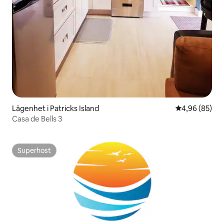
Lägenhet i Patricks Island
4,96 av 5 i g
4,96 (85)
Casa de Bells 3
Superhost
Superhost