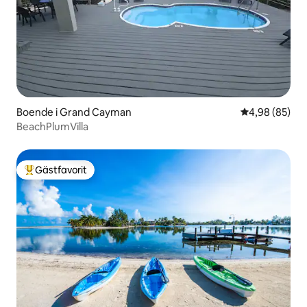
Boende i Grand Cayman
4,98 av 5 i g
4,98 (85)
BeachPlumVilla
Gästfavorit
Populär gästfavorit