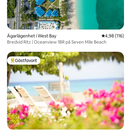
Ägarlägenhet i West Bay
4,98 av 5 i ge
4,98 (116)
Bredvid Ritz | Oceanview 1BR på Seven Mile Beach
Gästfavorit
Populär gästfavorit