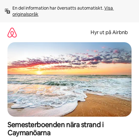
Hoppa
En del information har översatts automatiskt. 
Visa 
till
originalspråk
innehåll
Hyr ut på Airbnb
Semesterboenden nära strand i
Caymanöarna