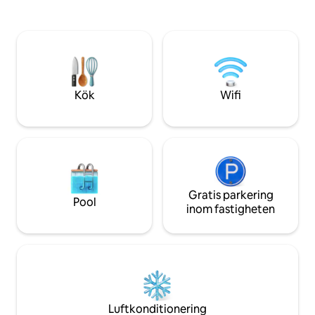
stjärnorna eller dr
med havsutsikt, snabbt WiFi, fullt
soluppgången, om
utrustat kök och
med naturlig skönhet
tvättmaskin/torktumlare. En liten
perfekt utrymme 
livsmedelsbutik och Over the Edge ligger
resenärer eller sm
1,6 km bort. Stormarknad i Savannah (ca
efter en lugn sem
20 min). Restauranger och barer @
av Cayman Kai uta
Kaibo & Rum Point (ca 15 min). Resesäng
Kök
Wifi
och barnspel finns tillgängliga.
Självincheckning.
Gratis parkering
Pool
inom fastigheten
Luftkonditionering