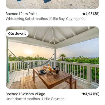
Boende i Rum Point
4,95 av 5 i g
4,95 (38)
Whispering Kai: strandhus på Bio Bay, Cayman Kai
Gästfavorit
Gästfavorit
Boende i Blossom Village
4,94 av 5 i g
4,94 (50)
Underbart strandhus i Little Cayman