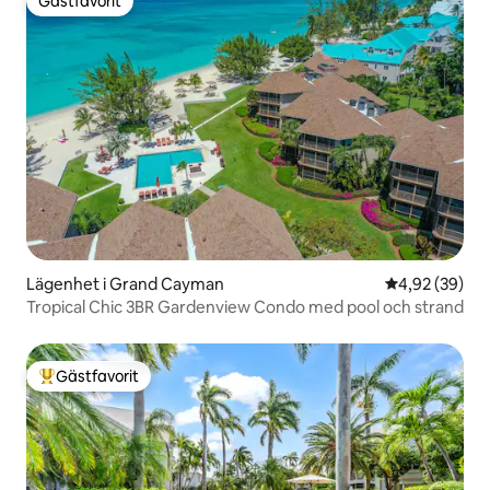
Gästfavorit
Gästfavorit
Lägenhet i Grand Cayman
4,92 av 5 i g
4,92 (39)
Tropical Chic 3BR Gardenview Condo med pool och strand
Gästfavorit
Populär gästfavorit