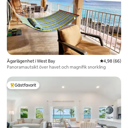
Ägarlägenhet i West Bay
4,98 av 5 i g
4,98 (66)
Panoramautsikt över havet och magnifik snorkling
Gästfavorit
Populär gästfavorit