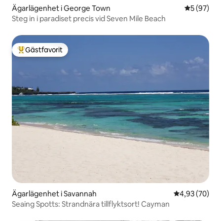
Ägarlägenhet i George Town
5 av 5 i g
5 (97)
Steg in i paradiset precis vid Seven Mile Beach
Gästfavorit
Populär gästfavorit
Ägarlägenhet i Savannah
4,93 av 5 i g
4,93 (70)
Seaing Spotts: Strandnära tillflyktsort! Cayman